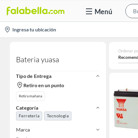
Menú
location-
Ingresa tu ubicación
icon
Ordenar po
Recomend
Bateria yuasa
Tipo de Entrega
Retiro en un punto
Retira mañana
Categoría
Ferretería
Tecnología
Marca