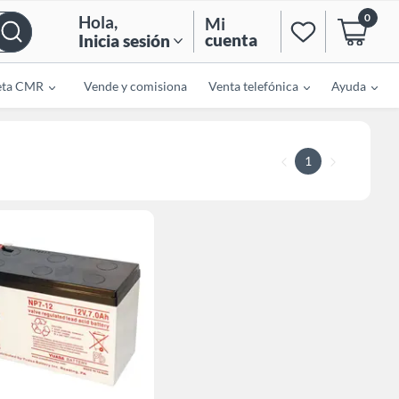
0
Hola
,
Mi
cuenta
Inicia sesión
eta CMR
Vende y comisiona
Venta telefónica
Ayuda
1