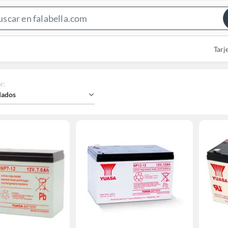
Search
Bar
Tarj
r
:
ados