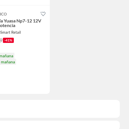
ICO
ía Yuasa Np7-12 12V
otencia
Smart Retail
9
-41%
 mañana
a mañana