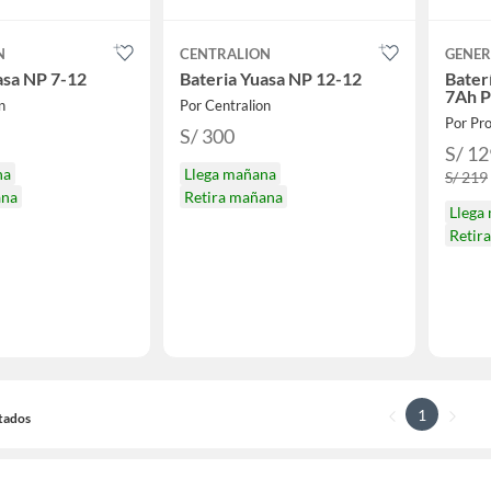
N
CENTRALION
GENER
asa NP 7-12
Bateria Yuasa NP 12-12
Bater
7Ah P
n
Por Centralion
Por Pro
S/ 300
S/ 12
na
Llega mañana
S/ 219
ana
Retira mañana
Llega
Retir
1
ltados