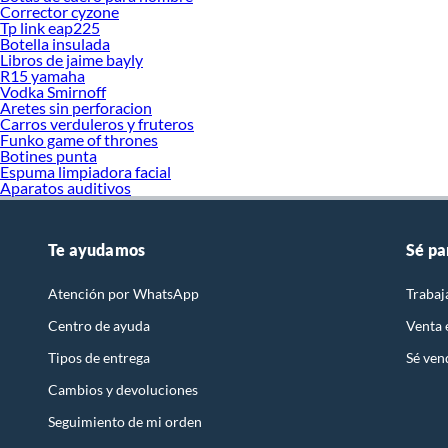
Corrector cyzone
Tp link eap225
Botella insulada
Libros de jaime bayly
R15 yamaha
Vodka Smirnoff
Aretes sin perforacion
Carros verduleros y fruteros
Funko game of thrones
Botines punta
Espuma limpiadora facial
Aparatos auditivos
Te ayudamos
Sé pa
Atención por WhatsApp
Trabaj
Centro de ayuda
Venta
Tipos de entrega
Sé ven
Cambios y devoluciones
Seguimiento de mi orden