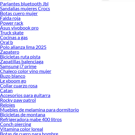
Parlantes bluetooth Jbl
Sandalias mujeres Crocs
Botas cuero mujer
Falda roja
Power rack
Asus vivobook pro
Truck skate
Cocinas a gas
Oral b
Polo alianza lima 2025
Zapatero
Bicicletas ruta pista
Zapatillas balenciaga
Samsung j7 prime
Chaleco color vino mujer
Buzo blanco
Lg xboom go
Collar cuarzo rosa
Catan
Accesorios para guitarra
Rocky paw patrol
Relojes
Muebles de melamina para dormitorio
Bicicletas de montana
Refrigeradora mabe 400 litros
Conch piercing
Vitamina color loreal
Botas de cuero para hombre