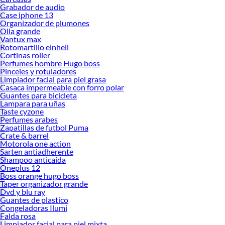
Grabador de audio
Case iphone 13
Organizador de plumones
Olla grande
Vantux max
Rotomartillo einhell
Cortinas roller
Perfumes hombre Hugo boss
Pinceles y rotuladores
Limpiador facial para piel grasa
Casaca impermeable con forro polar
Guantes para bicicleta
Lampara para uñas
Taste cyzone
Perfumes arabes
Zapatillas de futbol Puma
Crate & barrel
Motorola one action
Sarten antiadherente
Shampoo anticaida
Oneplus 12
Boss orange hugo boss
Taper organizador grande
Dvd y blu ray
Guantes de plastico
Congeladoras Ilumi
Falda rosa
Limpiador facial para piel mixta