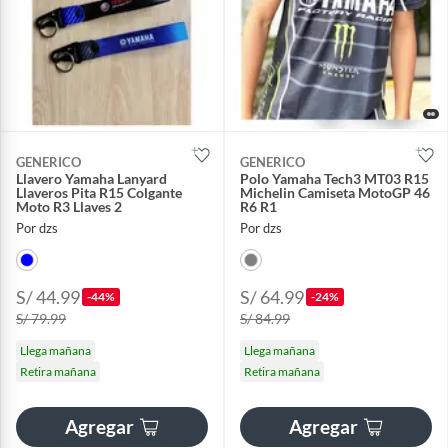
GENERICO
GENERICO
Llavero Yamaha Lanyard
Polo Yamaha Tech3 MT03 R15
Llaveros Pita R15 Colgante
Michelin Camiseta MotoGP 46
Moto R3 Llaves 2
R6 R1
Por dzs
Por dzs
S/ 44.99
S/ 64.99
-44%
-24%
S/ 79.99
S/ 84.99
Llega mañana
Llega mañana
Retira mañana
Retira mañana
Agregar
Agregar