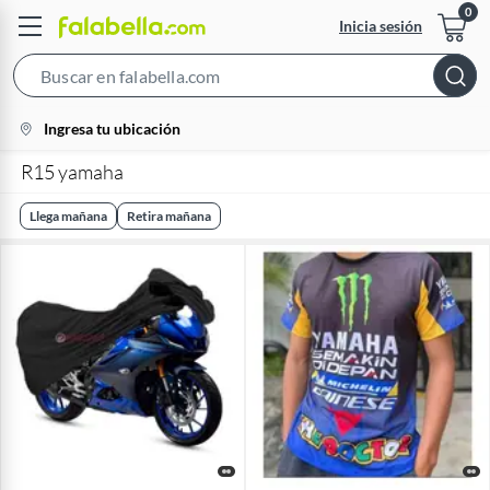
Inicia sesión
Search
Bar
location-
Ingresa tu ubicación
icon
R15 yamaha
Llega mañana
Retira mañana