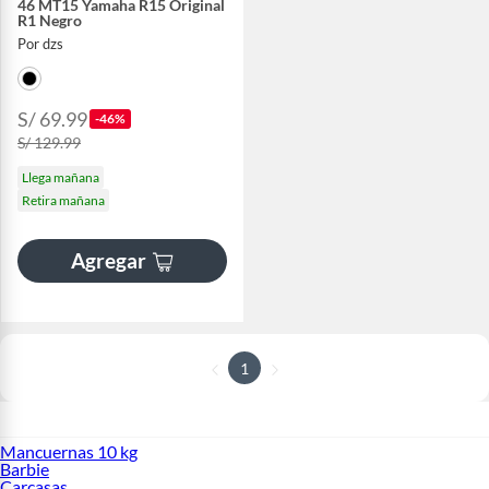
46 MT15 Yamaha R15 Original
R1 Negro
Por dzs
S/ 69.99
-46%
S/ 129.99
Llega mañana
Retira mañana
Agregar
1
Mancuernas 10 kg
Barbie
Carcasas