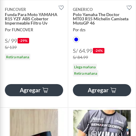
FUNCOVER
GENERICO
Funda Para Moto YAMAHA
Polo Yamaha The Doctor
R15 YZF ABS Cobertor
MT03 R15 Michelin Camiseta
Impermeable Filtro Uv
MotoGP 46
Por FUNCOVER
Por dzs
S/ 99
-29%
S/ 139
S/ 64.99
-24%
Retira mañana
S/ 84.99
Llega mañana
Retira mañana
Agregar
Agregar