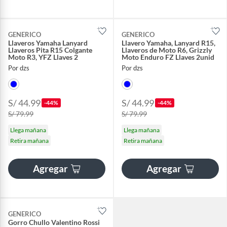
GENERICO
GENERICO
Llaveros Yamaha Lanyard
Llavero Yamaha, Lanyard R15,
Llaveros Pita R15 Colgante
Llaveros de Moto R6, Grizzly
Moto R3, YFZ Llaves 2
Moto Enduro FZ Llaves 2unid
Por dzs
Por dzs
S/ 44.99
S/ 44.99
-44%
-44%
S/ 79.99
S/ 79.99
Llega mañana
Llega mañana
Retira mañana
Retira mañana
Agregar
Agregar
GENERICO
Gorro Chullo Valentino Rossi