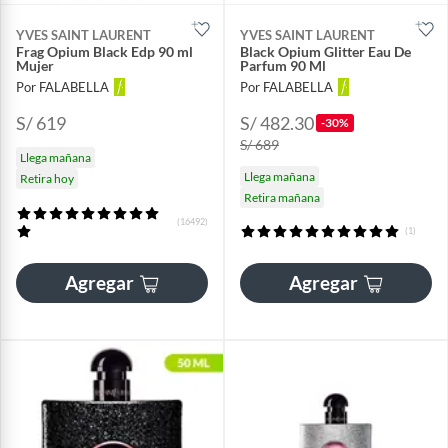
YVES SAINT LAURENT
YVES SAINT LAURENT
Frag Opium Black Edp 90 ml
Black Opium Glitter Eau De
Mujer
Parfum 90 Ml
Por FALABELLA
Por FALABELLA
S/ 619
S/ 482.30
-30%
S/ 689
Llega mañana
Llega mañana
Retira hoy
Retira mañana
(16492)
(1)
Agregar
Agregar