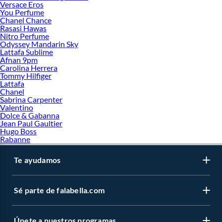
Versace Eros
You Perfume
Chanel Chance
Rasasi Hawas
Nitro Perfume
Odyssey Mandarin Sky
Lattafa Sublime
Afnan 9pm
Carolina Herrera
Tommy Hilfiger
Lattafa
Chanel
Sabrina Carpenter
Valentino
Dolce & Gabanna
Jean Paul Gaultier
Hugo Boss
Rabanne
Te ayudamos
Sé parte de falabella.com
Únete a nuestros programas