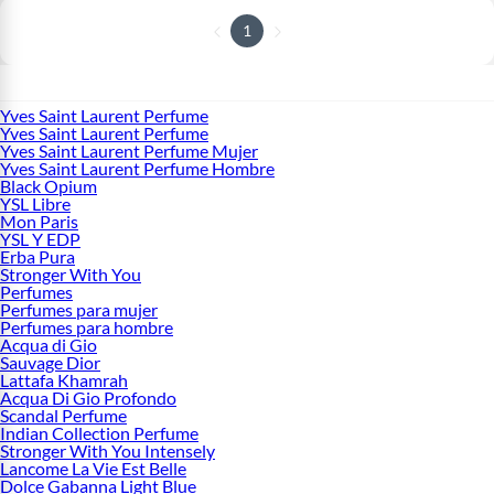
1
Yves Saint Laurent Perfume
Yves Saint Laurent Perfume
Yves Saint Laurent Perfume Mujer
Yves Saint Laurent Perfume Hombre
Black Opium
YSL Libre
Mon Paris
YSL Y EDP
Erba Pura
Stronger With You
Perfumes
Perfumes para mujer
Perfumes para hombre
Acqua di Gio
Sauvage Dior
Lattafa Khamrah
Acqua Di Gio Profondo
Scandal Perfume
Indian Collection Perfume
Stronger With You Intensely
Lancome La Vie Est Belle
Dolce Gabanna Light Blue