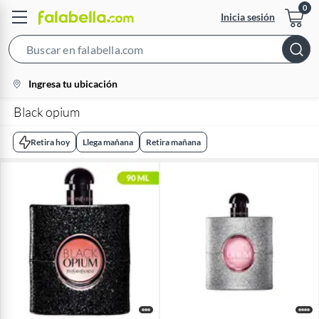
Inicia sesión
Search
Bar
location-
Ingresa tu ubicación
icon
Black opium
Retira hoy
Llega mañana
Retira mañana