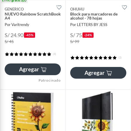
Envío
gratis
app
GENERICO
OHUHU
NUEVO Rainbow ScratchBook
Block para marcadores de
A4
alcohol - 78 hojas
Por Varitrendy
Por LETTERS BY JESS
S/ 24.90
S/ 75
-45%
-24%
S/ 45
S/ 99
(4)
(2)
Agregar
Agregar
Patrocinado