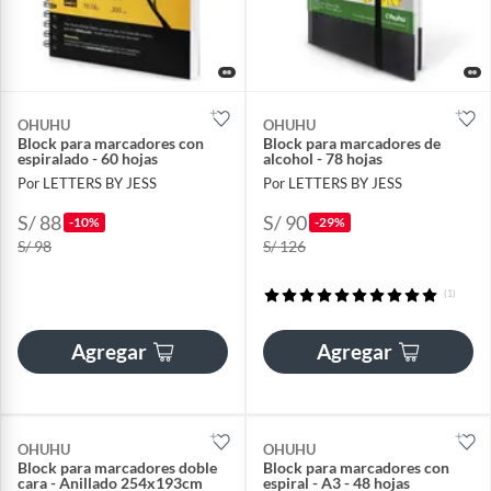
OHUHU
OHUHU
Block para marcadores con
Block para marcadores de
espiralado - 60 hojas
alcohol - 78 hojas
Por LETTERS BY JESS
Por LETTERS BY JESS
S/ 88
S/ 90
-10%
-29%
S/ 98
S/ 126
(1)
Agregar
Agregar
OHUHU
OHUHU
Block para marcadores doble
Block para marcadores con
cara - Anillado 254x193cm
espiral - A3 - 48 hojas