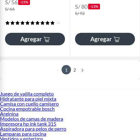
S/ 56
-15%
S/ 80
-13%
S/ 66
S/ 92
(1)
Agregar
Agregar
1
2
Juego de vajilla completo
Hidratante para piel mixta
Camisa con cuello camisero
Cocina empotrable bosch
Arginina
Modelos de camas de madera
Impresora hp ink tank 315
Aspiradora para pelos de perro
Lamparas para cocina
Vestidos y enterizos