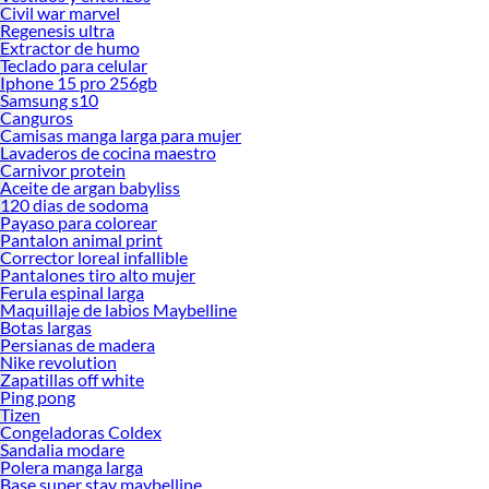
Civil war marvel
Regenesis ultra
Extractor de humo
Teclado para celular
Iphone 15 pro 256gb
Samsung s10
Canguros
Camisas manga larga para mujer
Lavaderos de cocina maestro
Carnivor protein
Aceite de argan babyliss
120 dias de sodoma
Payaso para colorear
Pantalon animal print
Corrector loreal infallible
Pantalones tiro alto mujer
Ferula espinal larga
Maquillaje de labios Maybelline
Botas largas
Persianas de madera
Nike revolution
Zapatillas off white
Ping pong
Tizen
Congeladoras Coldex
Sandalia modare
Polera manga larga
Base super stay maybelline