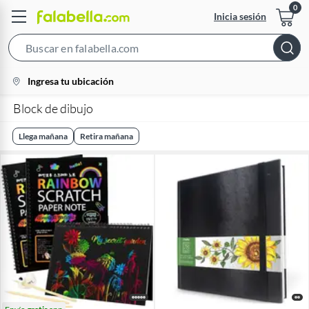
Inicia sesión
Search
Bar
location-
Ingresa tu ubicación
icon
Block de dibujo
Llega mañana
Retira mañana