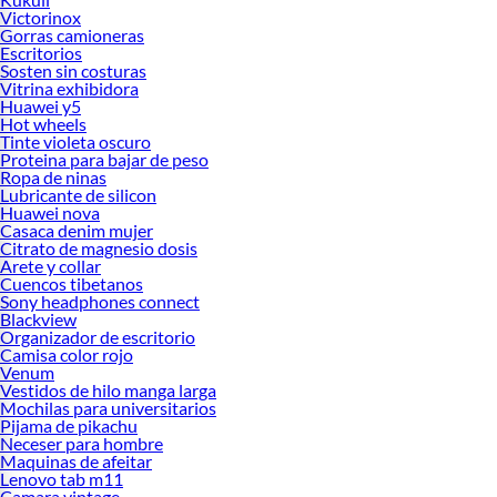
pueden tener otros productos solares disponibles en el mercado. Además, tal
Victorinox
cosmético es fácil de reaplicar durante el día, lo que es esencial para garantizar
Gorras camioneras
una protección solar eficaz. No importa si estás en la playa, en la piscina, o
Escritorios
Sosten sin costuras
simplemente disfrutando de un día al aire libre, un protector solar en spray es un
Vitrina exhibidora
compañero fiable. Entra en Falabella Perú y conoce toda la oferta que hemos
Huawei y5
preparado para ti.
Hot wheels
Tinte violeta oscuro
Protector solar en spray
Proteina para bajar de peso
Ropa de ninas
El
protector solar en spray
se está volviendo cada vez más popular en Perú
Lubricante de silicon
principalmente por su facilidad de uso. Ahora sin ningún problema puedes
Huawei nova
simplemente rociarlo sobre tu piel y frotarlo un poco para asegurarte de que
Casaca denim mujer
toda tu piel está cubierta y protegida. Y, al igual que los otros productos en spray
Citrato de magnesio dosis
Arete y collar
que hemos mencionado, es fácil de reaplicar, por lo que no tienes que
Cuencos tibetanos
preocuparte si sudas o si te bañas en la piscina o en el mar.
Sony headphones connect
Blackview
Todos los
bloqueadores solares
que encontrarás en nuestra tienda virtual son
Organizador de escritorio
opciones prácticas y eficientes para proteger tu piel del sol durante todo el año.
Camisa color rojo
Así que visita nuestro catálogo virtual ahora y haz tu pedido ya!
Venum
Vestidos de hilo manga larga
Productos destacados:
Mochilas para universitarios
Pijama de pikachu
Bloqueador la Roche Posay
Neceser para hombre
Bloqueador ISDIN
Maquinas de afeitar
Bloqueador Nivea
Lenovo tab m11
Bloqueador Eucerin
Camara vintage