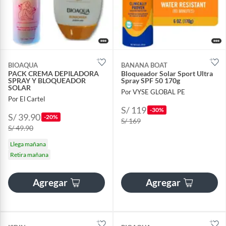
BIOAQUA
BANANA BOAT
PACK CREMA DEPILADORA
Bloqueador Solar Sport Ultra
SPRAY Y BLOQUEADOR
Spray SPF 50 170g
SOLAR
Por VYSE GLOBAL PE
Por El Cartel
S/ 119
-30%
S/ 39.90
-20%
S/ 169
S/ 49.90
Llega mañana
Retira mañana
Agregar
Agregar