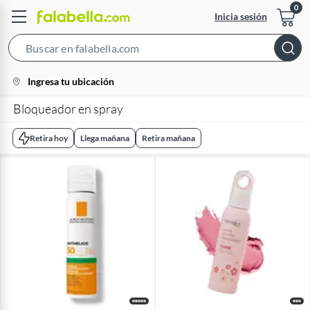
Inicia sesión
Search
Bar
location-
Ingresa tu ubicación
icon
Bloqueador en spray
Retira hoy
Llega mañana
Retira mañana