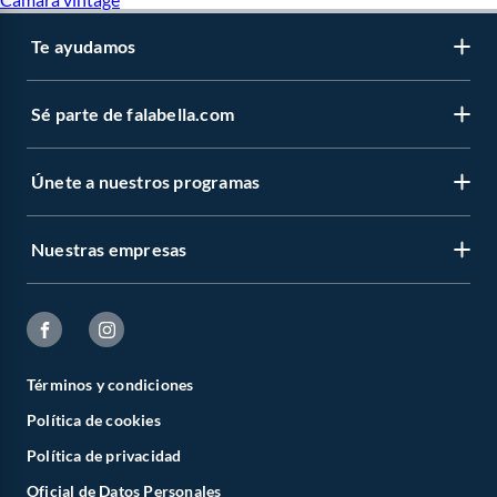
Bloqueador Avene
Bloqueador Bioderma
Te ayudamos
Bloqueador Hawaiian Tropic
Bloqueador Neutrogena
Bloqueador en spray
Bloqueador para piel grasa
Sé parte de falabella.com
Únete a nuestros programas
Nuestras empresas
Términos y condiciones
Política de cookies
Política de privacidad
Oficial de Datos Personales