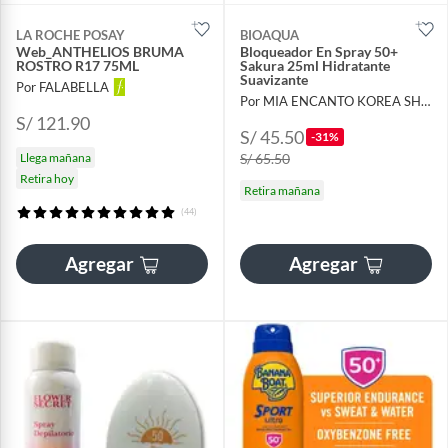
LA ROCHE POSAY
BIOAQUA
Web_ANTHELIOS BRUMA
Bloqueador En Spray 50+
ROSTRO R17 75ML
Sakura 25ml Hidratante
Suavizante
Por FALABELLA
Por MIA ENCANTO KOREA SHOP
S/ 121.90
S/ 45.50
-31%
Llega mañana
S/ 65.50
Retira hoy
Retira mañana
(44)
Agregar
Agregar