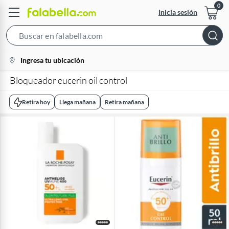
Inicia sesión
Search
Bar
location-
Ingresa tu ubicación
icon
Bloqueador eucerin oil control
Retira hoy
Llega mañana
Retira mañana