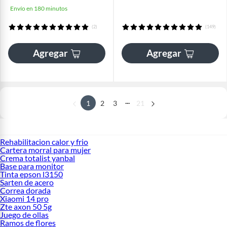
Envío en 180 minutos
(2)
(149)
Agregar
Agregar
...
1
2
3
21
Rehabilitacion calor y frio
Cartera morral para mujer
Crema totalist yanbal
Base para monitor
Tinta epson l3150
Sarten de acero
Correa dorada
Xiaomi 14 pro
Zte axon 50 5g
Juego de ollas
Ramos de flores