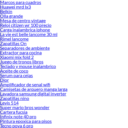
Marcos para cuadros
Huawei mrd lx3
Belkin
Olla grande
Mesa de centro vintage
Reloj citizen wr 100 precio
Carga inalambrica iphone
La vie est belle lancome 30 ml
Rimel lancome
Zapatillas On
Separadores de ambiente
Extractor para cocina
Xiaomi mix fold 2
Juego de tronos libros
Teclado y mouse inalambrico
Aceite de coco
Serum para cejas
Dior
Amplificador de senal wifi
Camisetas de arquero manga larga
Lavadora samsung digital inverter
Zapatillas nino
Levis 514
Super mario bros wonder
Cartera fucsia
Infinix note 40 pro
Pintura epoxica para pisos
Tecno pova 6 pro