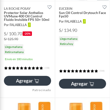
LA ROCHE POSAY
EUCERIN
Protector Solar Anthelios
Sun Oil Control Drytouch Face
UVMune 400 Oil Control
Fps50
Fluido Invisible FPS 50+ 50ml
Por FALABELLA
Por FALABELLA
S/ 134.90
S/ 100.70
-20%
S/ 125.90
Llega mañana
Retira hoy
Llega mañana
Retira mañana
Envío en 180 minutos
(158)
(544)
Agregar
Agregar
Patrocinado