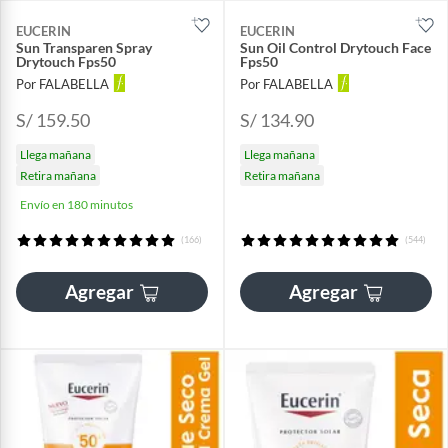
EUCERIN
EUCERIN
Sun Transparen Spray
Sun Oil Control Drytouch Face
Drytouch Fps50
Fps50
Por FALABELLA
Por FALABELLA
S/ 159.50
S/ 134.90
Llega mañana
Llega mañana
Retira mañana
Retira mañana
Envío en 180 minutos
(166)
(544)
Agregar
Agregar