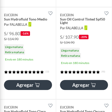
EUCERIN
EUCERIN
Sun Hydrofluid Tono Medio
Sun Oil Control Tinted Spf50
Light
Por FALABELLA
Por FALABELLA
S/ 96.80
-16%
S/ 107.90
-20%
S/ 114.90
S/ 134.90
Llega mañana
Llega mañana
Retira mañana
Retira mañana
Envío en 180 minutos
Envío en 180 minutos
(10)
(90)
Agregar
Agregar
EUCERIN
EUCERIN
Sun Hydrofluid Tono Claro
Sun Hydrofluid Tono Oscuro