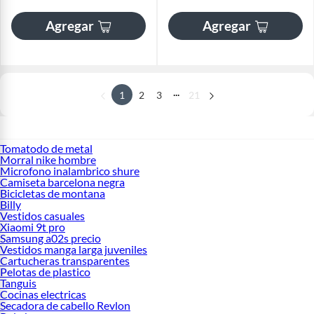
Agregar
Agregar
...
1
2
3
21
Tomatodo de metal
Morral nike hombre
Microfono inalambrico shure
Camiseta barcelona negra
Bicicletas de montana
Billy
Vestidos casuales
Xiaomi 9t pro
Samsung a02s precio
Vestidos manga larga juveniles
Cartucheras transparentes
Pelotas de plastico
Tanguis
Cocinas electricas
Secadora de cabello Revlon