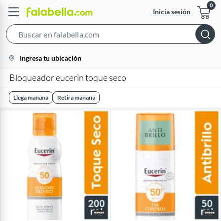
Inicia sesión
Search
Bar
location-
Ingresa tu ubicación
icon
Bloqueador eucerin toque seco
Llega mañana
Retira mañana