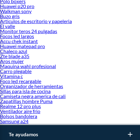
Polo boxers
Huawei p20 pro
Walkman sony
Buzo gris
Articulos de escritorio y papeleria
El valle
Monitor teros 24 pulgadas
Focos led largos
Accu chek instant
Huawei matepad pro
Chaleco azul
Zte blade a35
Aros mujer
Maquina wahl profesional
Carro plegable
Vitamina c
Foco led recargable
Organizador de herramientas
Sillas para isla de cocina
Camiseta negra america de cali
Zapatillas hombre Puma
Realme 12 pro plus
Ventilador aire frio
Bolsos bandolera
Samsung a24
Te ayudamos