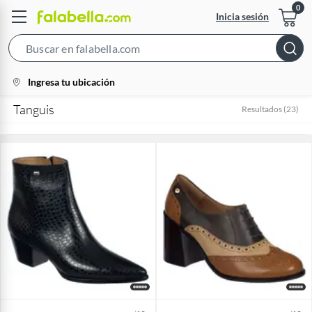
Inicia sesión
Search
Bar
location-
Ingresa tu ubicación
icon
Tanguis
Resultados
(
23
)