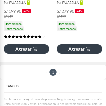
Por FALABELLA
Por FALABELLA
S/ 199.90
S/ 279.90
-43%
-44%
S/ 349
S/ 499
Llega mañana
Llega mañana
Retira mañana
Retira mañana
(1)
Agregar
Agregar
1
TANGUIS
En el colorido paisaje de la moda peruana,
Tanguis
emerge como una expresión
única de tradición y estilo. Enraizados en la rica herencia cultural del país, los