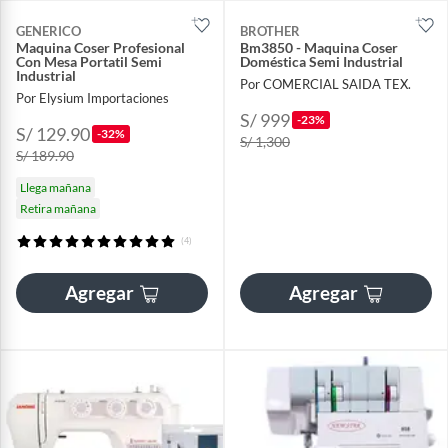
GENERICO
BROTHER
Maquina Coser Profesional
Bm3850 - Maquina Coser
Con Mesa Portatil Semi
Doméstica Semi Industrial
Industrial
Por COMERCIAL SAIDA TEX.
Por Elysium Importaciones
S/ 999
-23%
S/ 129.90
-32%
S/ 1,300
S/ 189.90
Llega mañana
Retira mañana
(4)
Agregar
Agregar