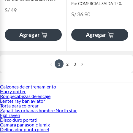
Por COMERCIAL SAIDA TEX.
S/ 49
S/ 36.90
Agregar
Agregar
1
2
3
Calzones de entrenamiento
Harry potter
Rompecabezas de encaje
Lentes ray ban aviator
Torta para colorear
Zapatillas urbanas hombre North star
Fjallraven
Disco duro portatil
Camara panasonic lumix
Delineador punta pincel