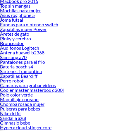
Macbook pro 2015
Top sin mangas
Mochilas para mujer
Asus rog phone 5
Joma futsal
Fundas para nintendo switch
Zapatillas mujer Power
Aretes de gato
Pinky y cerebro
Bronceador
Audifonos Logitech
Antena huawei b2368
Samsung a70
Pantalones para el frio
Bateria bosch s4
Sartenes Tramontina
Zapatillas Bearcliff
Perro robot
Camaras para grabar videos
Cooler master masterbox q300l
Polo color verde
Maquillaje coreano
Chompa rosada mujer
Pulseras para bebes
Nike dri fit
Sandalia azul
Gimnasio bebe
Hyperx cloud stinger core