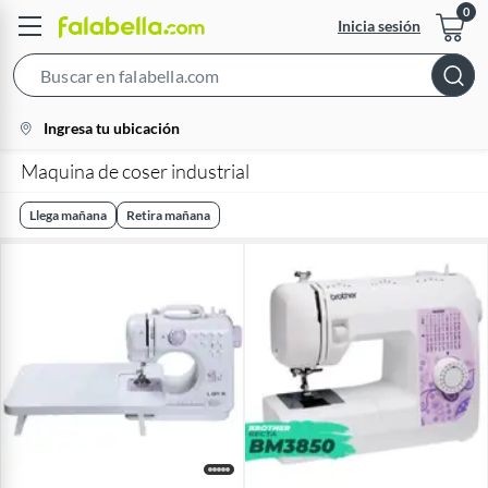
Inicia sesión
Search
Bar
location-
Ingresa tu ubicación
icon
Maquina de coser industrial
Llega mañana
Retira mañana