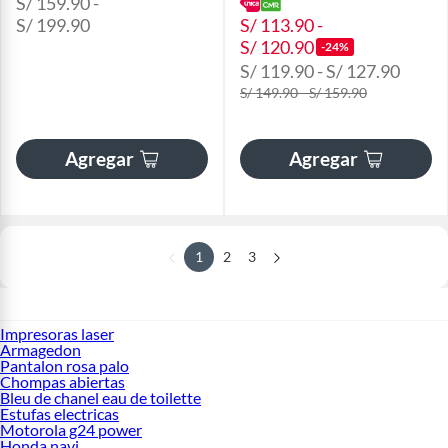
S/ 159.90 -
S/ 199.90
S/ 113.90 -
S/ 120.90
-24%
S/ 119.90 - S/ 127.90
S/ 149.90 - S/ 159.90
Agregar
Agregar
1
2
3
Impresoras laser
Armagedon
Pantalon rosa palo
Chompas abiertas
Bleu de chanel eau de toilette
Estufas electricas
Motorola g24 power
Honda navi