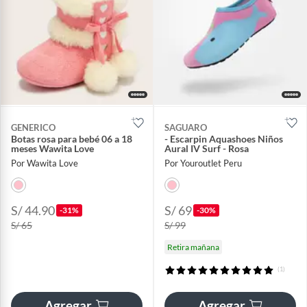
GENERICO
SAGUARO
Botas rosa para bebé 06 a 18
- Escarpin Aquashoes Niños
meses Wawita Love
Aural IV Surf - Rosa
Por Wawita Love
Por Youroutlet Peru
S/ 44.90
S/ 69
-31%
-30%
S/ 65
S/ 99
Retira mañana
(1)
Agregar
Agregar