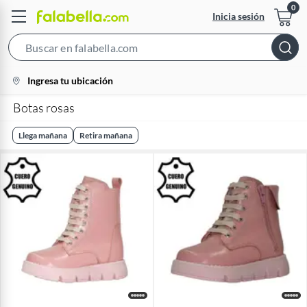
Inicia sesión
Search
Bar
location-
Ingresa tu ubicación
icon
Botas rosas
Llega mañana
Retira mañana