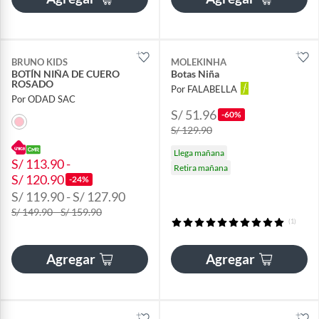
BRUNO KIDS
MOLEKINHA
BOTÍN NIÑA DE CUERO
Botas Niña
ROSADO
Por FALABELLA
Por ODAD SAC
S/ 51.96
-60%
S/ 129.90
Llega mañana
S/ 113.90 -
Retira mañana
S/ 120.90
-24%
S/ 119.90 - S/ 127.90
S/ 149.90 - S/ 159.90
(1)
Agregar
Agregar