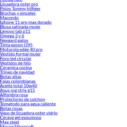
Licuadora oster pro
Polos Tommy hilfiger
Brochas y pinceles
Macondo
Iphone 11 pro max dorado
Blusa satinada mujer
Lenovo tab p11
Omega 3 y 6
Nexgard gatos
Tinta epson l395
Motorola edge 40 pro
Vestido formal mujer
Foco led circular
Vestidos de hilo
Ceramica cocina
Trineo de navidad
Botas altas
Fajas colombianas
Aceite total 10w40
Asus rog strix g15
Alfombra rosa
Protectores de colchon
Tomatodo para agua caliente
Botas rosas
Vaso de licuadora oster vidrio
Cerave gel espumoso
Max steel
Mouse Microsoft