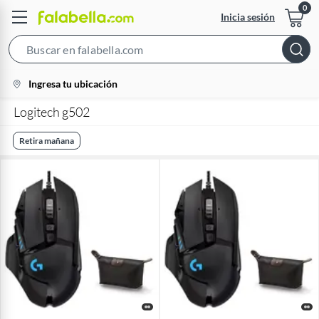
Inicia sesión
Search
Bar
location-
Ingresa tu ubicación
icon
Logitech g502
Retira mañana