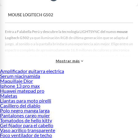
MOUSE LOGITECH G502
Entra a Falabella Perú y descubre la tecnología LIGHTSYNC del nuevo
mouse
Logitech G502
ya que iluminación RGB de última generación que se adapta al
juego, al sonido o a la pantalla brindará una experiencia aún mejor. Elige entre un
espectro completo de aproximadamente 16,8 millones de colores y sincronice
animaciones y efectos de iluminación con otros dispositivos Logitech G. Además
Mostrar más
de las funciones básicas de rendimiento y personalización, el diseño del
Logitech
G502
se centró en una cuidadosa atención a los detalles: botones principales del
Amplificador guitarra electrica
mouse
con interruptores mecánicos que pueden soportar hasta 50 millones de
Serum niacinamida
Maquillaje Dior
clics, empuñaduras laterales de goma, una cubierta magnética para el
Iphone 13 pro max
compartimiento de pesas y más.
Huawei matepad pro
Maletas
Destacados:
Llantas para moto pirelli
Logitech g502
Casillero del diablo
Logitech g203
Polo negro manga larga
Pantalones cargo mujer
Logitech g305
Tomatodos de hello kitty
Logitech g435
Gel fijador para el cabello
Logitech g733
Vaso acrilico transparente
Logitech g502 hero
Foco ventilador de techo
Logitech g703