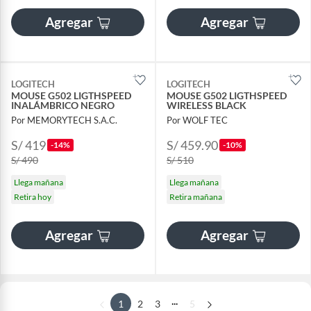
Agregar
Agregar
LOGITECH
LOGITECH
MOUSE G502 LIGTHSPEED
MOUSE G502 LIGTHSPEED
INALÁMBRICO NEGRO
WIRELESS BLACK
Por MEMORYTECH S.A.C.
Por WOLF TEC
S/ 419
S/ 459.90
-14%
-10%
S/ 490
S/ 510
Llega mañana
Llega mañana
Retira hoy
Retira mañana
Agregar
Agregar
...
1
2
3
5