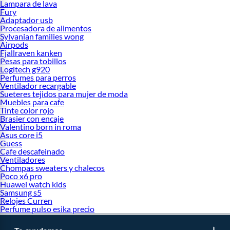
Lampara de lava
Logitech k380
Fury
Logitech Brio 4k
Adaptador usb
Procesadora de alimentos
Sylvanian families wong
Airpods
Fjallraven kanken
Pesas para tobillos
Logitech g920
Perfumes para perros
Ventilador recargable
Sueteres tejidos para mujer de moda
Muebles para cafe
Tinte color rojo
Brasier con encaje
Valentino born in roma
Asus core i5
Guess
Cafe descafeinado
Ventiladores
Chompas sweaters y chalecos
Poco x6 pro
Huawei watch kids
Samsung s5
Relojes Curren
Perfume pulso esika precio