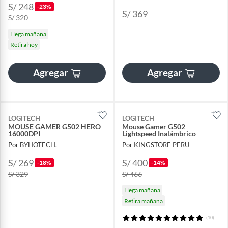
S/ 248
-23%
S/ 369
S/ 320
Llega mañana
Retira hoy
Agregar
Agregar
LOGITECH
LOGITECH
MOUSE GAMER G502 HERO
Mouse Gamer G502
16000DPI
Lightspeed Inalámbrico
Por BYHOTECH.
Por KINGSTORE PERU
S/ 269
S/ 400
-18%
-14%
S/ 329
S/ 466
Llega mañana
Retira mañana
(10)