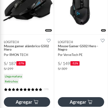
LOGITECH
LOGITECH
Mouse gamer alámbrico G502
Mouse Gamer G502 Hero -
Hero
Negro
Por RMON TECH
Por VerveTech PE
S/ 187
S/ 149
-37%
-52%
S/ 299
S/ 309
Llega mañana
Retira hoy
(131)
Agregar
Agregar