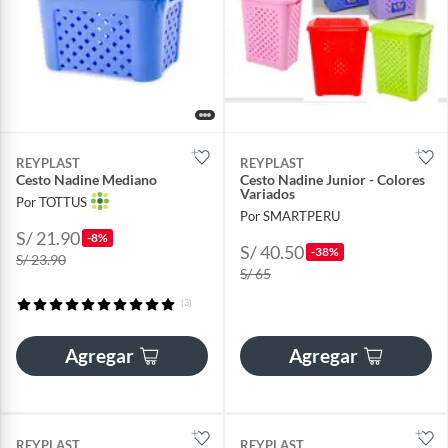
REYPLAST
REYPLAST
Cesto Nadine Mediano
Cesto Nadine Junior - Colores
Variados
Por TOTTUS
Por SMARTPERU
S/ 21.90
-8%
S/ 40.50
-38%
S/ 23.90
S/ 65
(3)
Agregar
Agregar
REYPLAST
REYPLAST