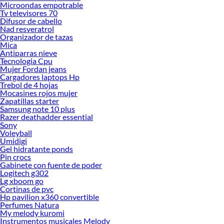
Microondas empotrable
Tv televisores 70
Difusor de cabello
Nad resveratrol
Organizador de tazas
Mica
Antiparras nieve
Tecnologia Cpu
Mujer Fordan jeans
Cargadores laptops Hp
Trebol de 4 hojas
Mocasines rojos mujer
Zapatillas starter
Samsung note 10 plus
Razer deathadder essential
Sony
Voleyball
Umidigi
Gel hidratante ponds
Pin crocs
Gabinete con fuente de poder
Logitech g302
Lg xboom go
Cortinas de pvc
Hp pavilion x360 convertible
Perfumes Natura
My melody kuromi
Instrumentos musicales Melody