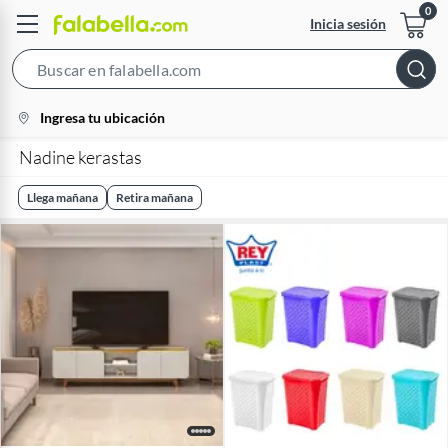
Inicia sesión
Search
Bar
location-
Ingresa tu ubicación
icon
Nadine kerastas
Llega mañana
Retira mañana