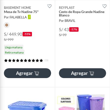
BASEMENT HOME
REYPLAST
Mesa de Tv Nadine 75"
Cesto de Ropa Grande Nadine
Blanco
Por FALABELLA
Por BRAVIL
S/ 43
-57%
S/ 449.90
-55%
S/ 99
S/ 999
Llega mañana
Retira mañana
(15)
Agregar
Agregar