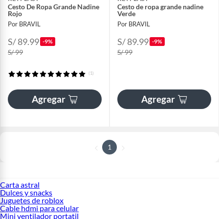
Cesto De Ropa Grande Nadine
Cesto de ropa grande nadine
Rojo
Verde
Por BRAVIL
Por BRAVIL
S/ 89.99
S/ 89.99
-9%
-9%
S/ 99
S/ 99
(1)
Agregar
Agregar
1
Carta astral
Dulces y snacks
Juguetes de roblox
Cable hdmi para celular
Mini ventilador portatil