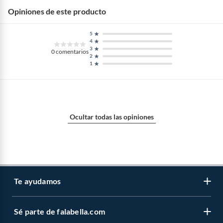
Opiniones de este producto
5
4
3
0
comentarios
2
1
Ocultar todas las opiniones
Te ayudamos
Sé parte de falabella.com
Atención por WhatsApp