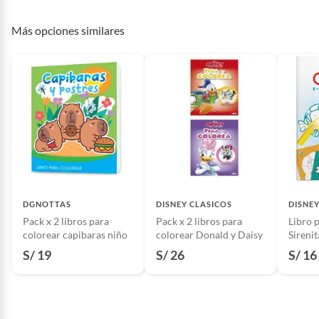
Género literario
Cuento
Baterías de auto.
Motocicletas y bicicletas motorizadas.
Más opciones similares
Licores y cigarros electrónicos.
Autor
dg ediciones
Editorial
dg ediciones
ISBN
7751035007320
Número de edición
1
DGNOTTAS
DISNEY CLASICOS
DISNEY
Pack x 2 libros para
Pack x 2 libros para
Libro 
Número de páginas
48
colorear capibaras niño
colorear Donald y Daisy
Sireni
S/ 19
S/ 26
S/ 16