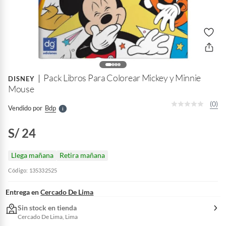
o
f
n
I
r
Pack Libros Para Colorear Mickey y Minnie
e
DISNEY
l
Mouse
l
e
(0)
Vendido por
Bdp
S
S/ 24
Llega mañana
Retira mañana
Código: 135332525
Entrega en
Cercado De Lima
Sin stock en tienda
Cercado De Lima, Lima