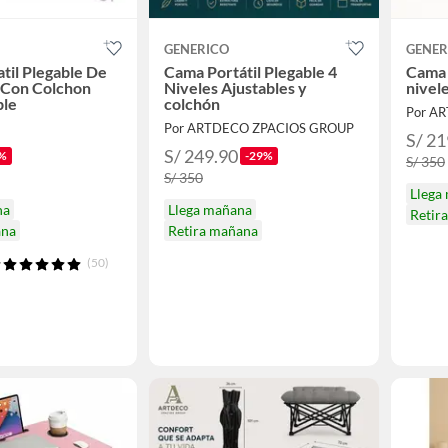
GENERICO
GENER
til Plegable De
Cama Portátil Plegable 4
Cama 
 Con Colchon
Niveles Ajustables y
nivele
le
colchón
Por A
Por ARTDECO ZPACIOS GROUP
S/ 21
S/ 249.90
%
-29%
S/ 350
S/ 350
Llega
na
Llega mañana
Retir
ana
Retira mañana
(50)