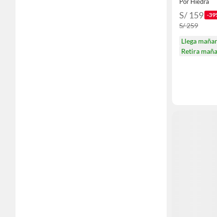
Por Hiedra
S/ 159
-39
S/ 259
Llega maña
Retira mañ