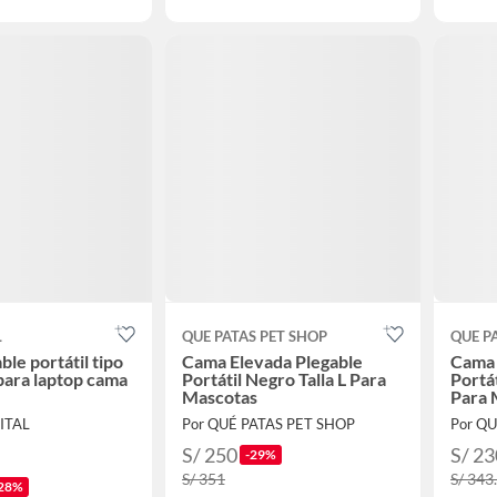
L
QUE PATAS PET SHOP
QUE P
le portátil tipo
Cama Elevada Plegable
Cama 
 para laptop cama
Portátil Negro Talla L Para
Portá
Mascotas
Para 
ITAL
Por QUÉ PATAS PET SHOP
Por Q
S/ 250
S/ 23
-29%
S/ 351
S/ 343
28%