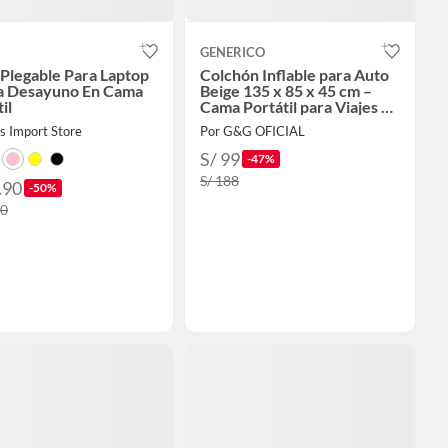
GENERICO
Plegable Para Laptop
Colchón Inflable para Auto
a Desayuno En Cama
Beige 135 x 85 x 45 cm –
il
Cama Portátil para Viajes y
Descanso
s Import Store
Por G&G OFICIAL
S/ 99
-47%
S/ 188
.90
-50%
90