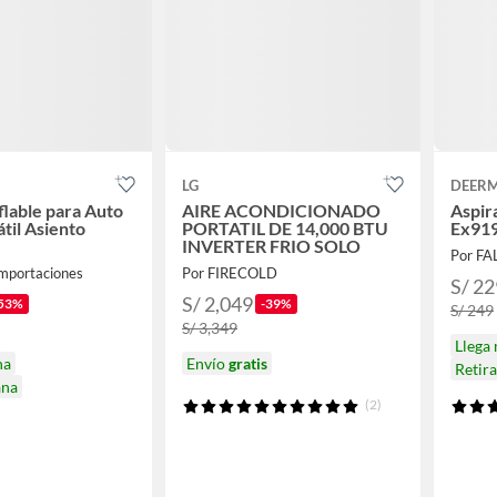
LG
DEER
flable para Auto
AIRE ACONDICIONADO
Aspir
til Asiento
PORTATIL DE 14,000 BTU
Ex91
INVERTER FRIO SOLO
Por F
Importaciones
Por FIRECOLD
S/ 22
S/ 2,049
53%
-39%
S/ 249
S/ 3,349
Llega
na
Envío
gratis
Retir
ana
(2)