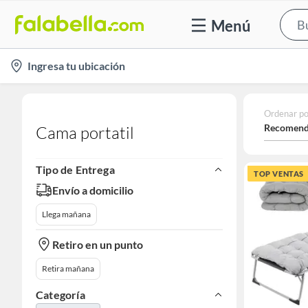
Menú
location-
Ingresa tu ubicación
icon
Ordenar po
Recomend
Cama portatil
Tipo de Entrega
TOP VENTAS
Envío a domicilio
Llega mañana
Retiro en un punto
Retira mañana
Categoría