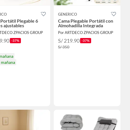
ICO
GENERICO
Portátil Plegable 6
Cama Plegable Portátil con
s ajustables
Almohadilla Integrada
RTDECO ZPACIOS GROUP
Por ARTDECO ZPACIOS GROUP
9.90
S/ 219.90
-37%
-37%
S/ 350
 mañana
a mañana