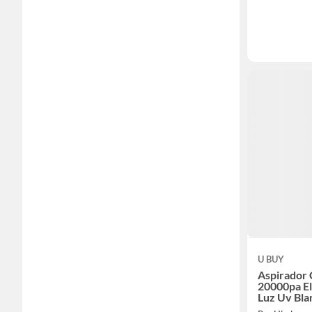
U BUY
Aspirador
20000pa El
Luz Uv Bla