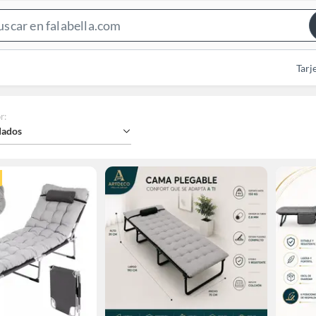
Search
Bar
Tarj
r
:
ados