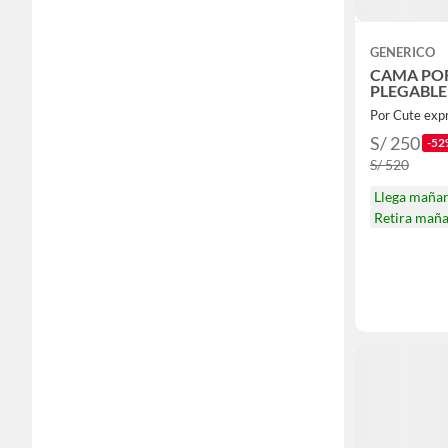
GENERICO
CAMA POR
PLEGABLE
Por Cute exp
S/ 250
-52
S/ 520
Llega maña
Retira mañ