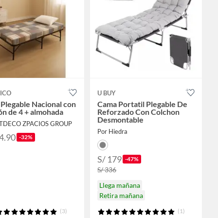
ICO
U BUY
Plegable Nacional con
Cama Portatil Plegable De
ón de 4 + almohada
Reforzado Con Colchon
Desmontable
RTDECO ZPACIOS GROUP
Por Hiedra
4.90
-32%
S/ 179
-47%
S/ 336
Llega mañana
Retira mañana
(3)
(1)