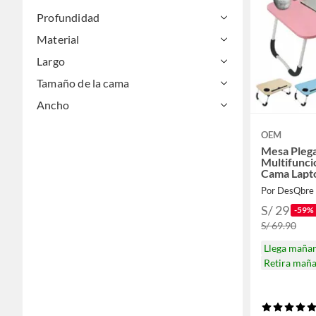
Profundidad
Material
Largo
Tamaño de la cama
Ancho
OEM
Mesa Pleg
Multifuncio
Cama Lapt
Por DesQbre
S/ 29
-59%
S/ 69.90
Llega maña
Retira mañ