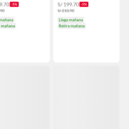
9.70
S/ 199.70
-5%
-5%
.90
S/ 210.90
 mañana
Llega mañana
a mañana
Retira mañana