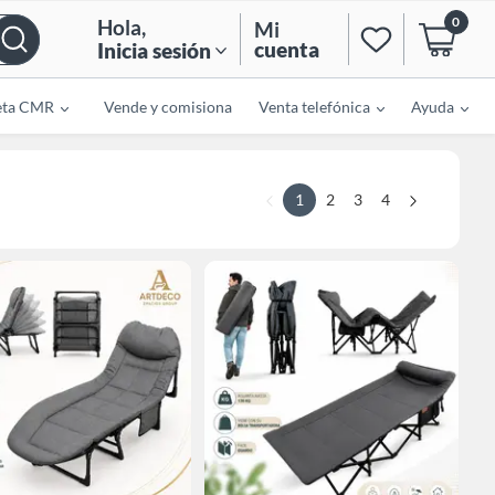
0
Hola
,
Mi
cuenta
Inicia sesión
eta CMR
Vende y comisiona
Venta telefónica
Ayuda
1
2
3
4