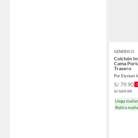
GENERICO
Colchón In
Cama Portá
Trasero
Por Elysium 
S/ 79.90
-
S/ 169.90
Llega maña
Retira mañ