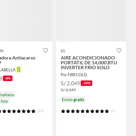
MA
LG
adora Antiacaros
AIRE ACONDICIONADO
9
PORTATIL DE 14,000 BTU
INVERTER FRIO SOLO
ALABELLA
Por FIRECOLD.
9
-8%
S/ 2,049
-39%
S/ 3,349
 mañana
Envío
gratis
a hoy
(22)
(2)