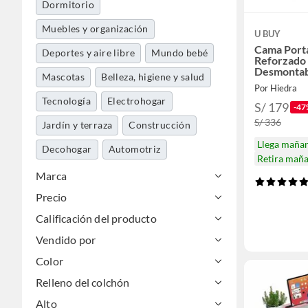
Dormitorio
Muebles y organización
U BUY
Cama Porta
Deportes y aire libre
Mundo bebé
Reforzado
Desmontab
Mascotas
Belleza, higiene y salud
Por Hiedra
Tecnología
Electrohogar
S/ 179
-47
S/ 336
Jardín y terraza
Construcción
Llega maña
Decohogar
Automotriz
Retira mañ
Niños y juguetería
Marca
Precio
Utiles de aseo y limpieza
Calificación del producto
Vendido por
Color
Relleno del colchón
Alto