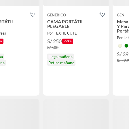
GENERICO
GEN
TÁTIL
CAMA PORTÁTIL
Mesa 
PLEGABLE
Y Par
Portát
ress
Por TEXTIL CUTE
Por Let
S/ 250
%
-50%
S/ 500
S/ 39
na
Llega mañana
S/ 79.
ana
Retira mañana