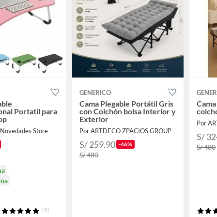
GENERICO
GENER
able
Cama Plegable Portátil Gris
Cama 
nal Portatil para
con Colchón bolsa Interior y
colch
op
Exterior
Por A
 Novedades Store
Por ARTDECO ZPACIOS GROUP
S/ 32
S/ 259.90
-46%
S/ 480
S/ 480
na
ana
(9)