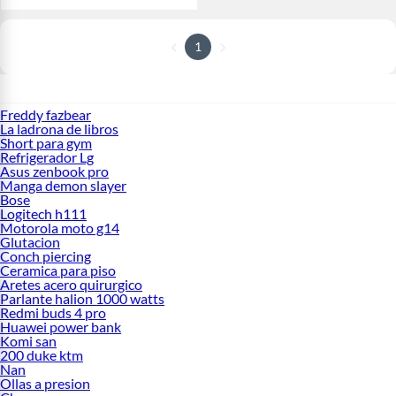
1
Freddy fazbear
La ladrona de libros
Short para gym
Refrigerador Lg
Asus zenbook pro
Manga demon slayer
Bose
Logitech h111
Motorola moto g14
Glutacion
Conch piercing
Ceramica para piso
Aretes acero quirurgico
Parlante halion 1000 watts
Redmi buds 4 pro
Huawei power bank
Komi san
200 duke ktm
Nan
Ollas a presion