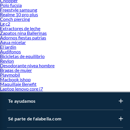
Chopper
Polo fucsia
Freestyle samsung
Realme 10 pro plus
Conch piercing
Lg c2
Extractores de leche
Zapatos nina Ballerinas
Adornos fiestas patrias
Agua micelar
El jardin
Audifonos
Bicicletas de equilibrio
Revlon
Desodorante nivea hombre
Bragas de mujer
Playmobil
Macbook ishop
Maquillaje Benefit
Laptop lenovo core i7
Te ayudamos
Sé parte de falabella.com