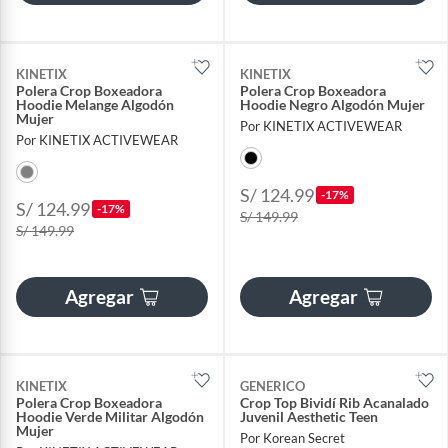
KINETIX
KINETIX
Polera Crop Boxeadora
Polera Crop Boxeadora
Hoodie Melange Algodón
Hoodie Negro Algodón Mujer
Mujer
Por KINETIX ACTIVEWEAR
Por KINETIX ACTIVEWEAR
S/ 124.99
-17%
S/ 124.99
-17%
S/ 149.99
S/ 149.99
Agregar
Agregar
KINETIX
GENERICO
Polera Crop Boxeadora
Crop Top Bividí Rib Acanalado
Hoodie Verde Militar Algodón
Juvenil Aesthetic Teen
Mujer
Por Korean Secret