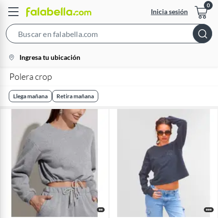
Inicia sesión
Search
Bar
location-
Ingresa tu ubicación
icon
Polera crop
Llega mañana
Retira mañana