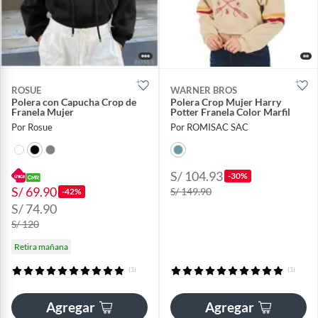
ROSUE
WARNER BROS
Polera con Capucha Crop de
Polera Crop Mujer Harry
Franela Mujer
Potter Franela Color Marfil
Por Rosue
Por ROMISAC SAC
S/ 104.93
-30%
S/ 69.90
S/ 149.90
-42%
S/ 74.90
S/ 120
Retira mañana
(1)
(1)
Agregar
Agregar