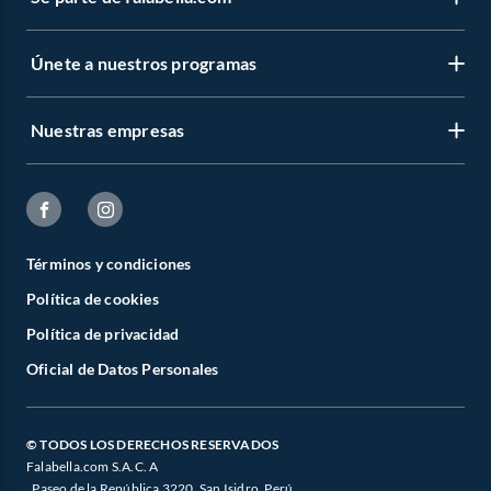
Únete a nuestros programas
Nuestras empresas
Términos y condiciones
Política de cookies
Política de privacidad
Oficial de Datos Personales
© TODOS LOS DERECHOS RESERVADOS
Falabella.com S.A.C. A
. Paseo de la República 3220, San Isidro, Perú