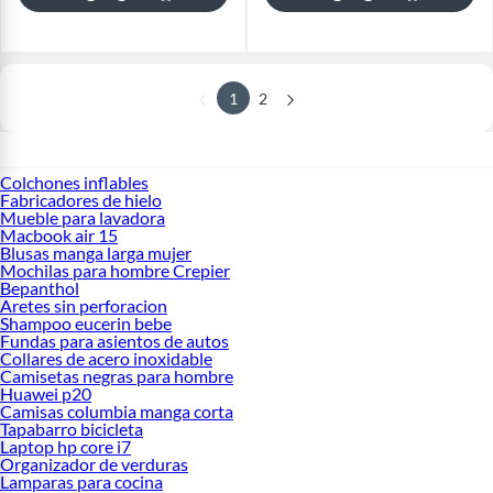
1
2
Colchones inflables
Fabricadores de hielo
Mueble para lavadora
Macbook air 15
Blusas manga larga mujer
Mochilas para hombre Crepier
Bepanthol
Aretes sin perforacion
Shampoo eucerin bebe
Fundas para asientos de autos
Collares de acero inoxidable
Camisetas negras para hombre
Huawei p20
Camisas columbia manga corta
Tapabarro bicicleta
Laptop hp core i7
Organizador de verduras
Lamparas para cocina