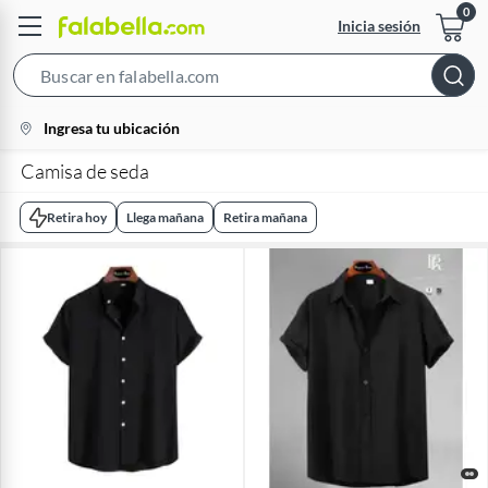
Inicia sesión
Search
Bar
location-
Ingresa tu ubicación
icon
Camisa de seda
Retira hoy
Llega mañana
Retira mañana