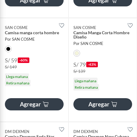
Agregar
Agregar
SAN COSME
SAN COSME
Camisa manga corta hombre
Camisa Manga Corta Hombre
Diseño
Por SAN COSME
Por SAN COSME
S/ 59
-60%
S/ 79
-43%
S/ 149
S/ 139
Llega mañana
Llega mañana
Retira mañana
Retira mañana
Agregar
Agregar
DM DEXMEN
DM DEXMEN
Camisa Dexmen Seda Star
Camisa Dexmen New Cubana