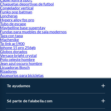
Chaquetas deportivas de futbol
Congelador vertical
Funko pop batman
Loncheras
Hyperx alloy fps pro
Tubo de escape
Maybelline base superstay
Fundas para muebles de sala modernos
Taza con tapa
Machenike
Tp link ac1900
Iphone 15 pro 256gb
Globos dorados
Versace bright crystal
Polo celeste hombre
Jean azul oscuro hombre
Licuadoras Bosch
Rizadores
Accesorios para bicicletas
Te ayudamos
Sé parte de falabella.com