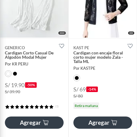
GENERICO
KAST PE
Cardigan Corto Casual De
Cardigan con encaje floral
Algodón Modal Mujer
corto mujer modelo Zala -
Talla ML
Por KR PERU
Por KASTPE
S/ 19.90
-50%
S/ 69
-14%
S/ 39.90
S/ 80
Retira mañana
(1)
Agregar
Agregar