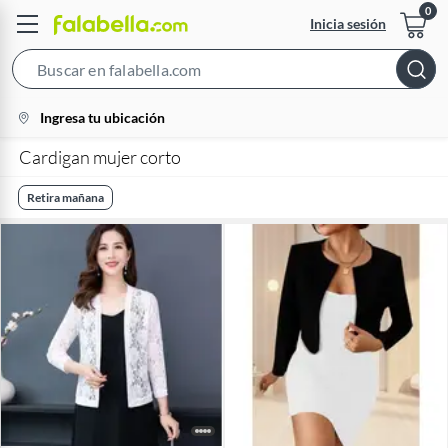
Inicia sesión
Search
Bar
location-
Ingresa tu ubicación
icon
Cardigan mujer corto
Retira mañana