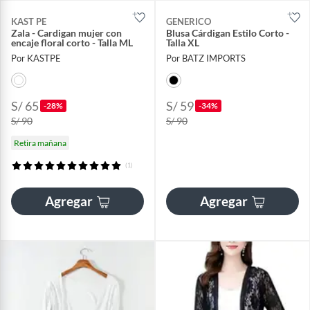
KAST PE
GENERICO
Zala - Cardigan mujer con
Blusa Cárdigan Estilo Corto -
encaje floral corto - Talla ML
Talla XL
Por KASTPE
Por BATZ IMPORTS
S/ 65
S/ 59
-28%
-34%
S/ 90
S/ 90
Retira mañana
(1)
Agregar
Agregar