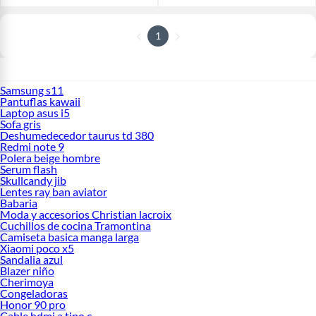
1
Samsung s11
Pantuflas kawaii
Laptop asus i5
Sofa gris
Deshumedecedor taurus td 380
Redmi note 9
Polera beige hombre
Serum flash
Skullcandy jib
Lentes ray ban aviator
Babaria
Moda y accesorios Christian lacroix
Cuchillos de cocina Tramontina
Camiseta basica manga larga
Xiaomi poco x5
Sandalia azul
Blazer niño
Cherimoya
Congeladoras
Honor 90 pro
Cable hdmi a tipo c