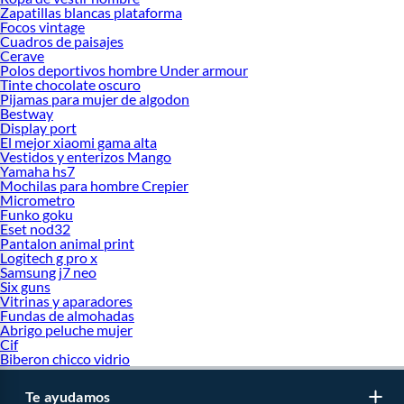
Zapatillas blancas plataforma
Focos vintage
Cuadros de paisajes
Cerave
Polos deportivos hombre Under armour
Tinte chocolate oscuro
Pijamas para mujer de algodon
Bestway
Display port
El mejor xiaomi gama alta
Vestidos y enterizos Mango
Yamaha hs7
Mochilas para hombre Crepier
Micrometro
Funko goku
Eset nod32
Pantalon animal print
Logitech g pro x
Samsung j7 neo
Six guns
Vitrinas y aparadores
Fundas de almohadas
Abrigo peluche mujer
Cif
Biberon chicco vidrio
Te ayudamos