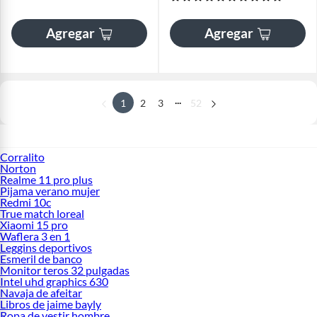
Agregar
Agregar
...
1
2
3
52
Corralito
Norton
Realme 11 pro plus
Pijama verano mujer
Redmi 10c
True match loreal
Xiaomi 15 pro
Waflera 3 en 1
Leggins deportivos
Esmeril de banco
Monitor teros 32 pulgadas
Intel uhd graphics 630
Navaja de afeitar
Libros de jaime bayly
Ropa de vestir hombre