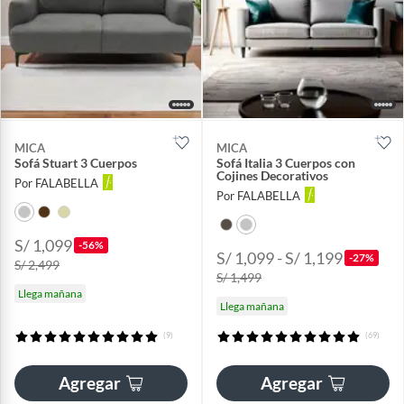
MICA
MICA
Sofá Stuart 3 Cuerpos
Sofá Italia 3 Cuerpos con
Cojines Decorativos
Por FALABELLA
Por FALABELLA
S/ 1,099
-56%
S/ 1,099 - S/ 1,199
-27%
S/ 2,499
S/ 1,499
Llega mañana
Llega mañana
(9)
(69)
Agregar
Agregar