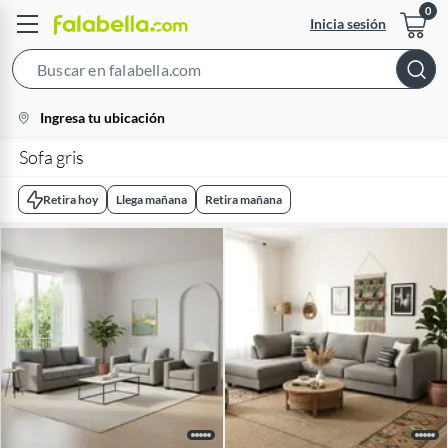
Inicia sesión
Search
Bar
location-
Ingresa tu ubicación
icon
Sofa gris
Retira hoy
Llega mañana
Retira mañana