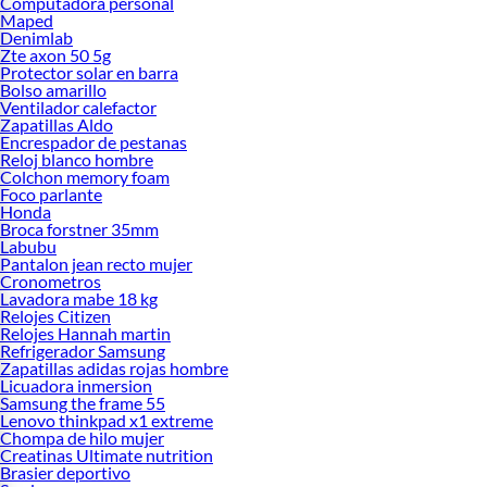
Computadora personal
Maped
Denimlab
Zte axon 50 5g
Protector solar en barra
Bolso amarillo
Ventilador calefactor
Zapatillas Aldo
Encrespador de pestanas
Reloj blanco hombre
Colchon memory foam
Foco parlante
Honda
Broca forstner 35mm
Labubu
Pantalon jean recto mujer
Cronometros
Lavadora mabe 18 kg
Relojes Citizen
Relojes Hannah martin
Refrigerador Samsung
Zapatillas adidas rojas hombre
Licuadora inmersion
Samsung the frame 55
Lenovo thinkpad x1 extreme
Chompa de hilo mujer
Creatinas Ultimate nutrition
Brasier deportivo