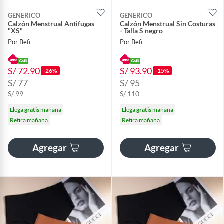
GENERICO
GENERICO
Calzón Menstrual Antifugas
Calzón Menstrual Sin Costuras
"XS"
- Talla S negro
Por Befi
Por Befi
S/ 72.90
S/ 93.90
-26%
-15%
S/ 77
S/ 95
S/ 99
S/ 110
Llega
gratis
mañana
Llega
gratis
mañana
Retira mañana
Retira mañana
Agregar
Agregar