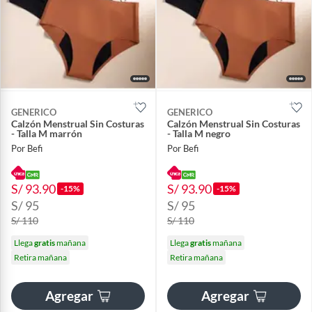
GENERICO
GENERICO
Calzón Menstrual Sin Costuras
Calzón Menstrual Sin Costuras
- Talla M marrón
- Talla M negro
Por Befi
Por Befi
S/ 93.90
S/ 93.90
-15%
-15%
S/ 95
S/ 95
S/ 110
S/ 110
Llega
gratis
mañana
Llega
gratis
mañana
Retira mañana
Retira mañana
Agregar
Agregar