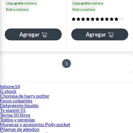
Llega
gratis
mañana
Llega
gratis
mañana
Retira mañana
Retira mañana
(1)
Agregar
Agregar
1
Iphone14
G shock
Chompa de harry potter
Focos colgantes
Detergente liquido
Tv xiaomi 55
Terma 50 litros
Toldos y pergolas
Munecas y accesorios Polly pocket
Pijamas de algodon