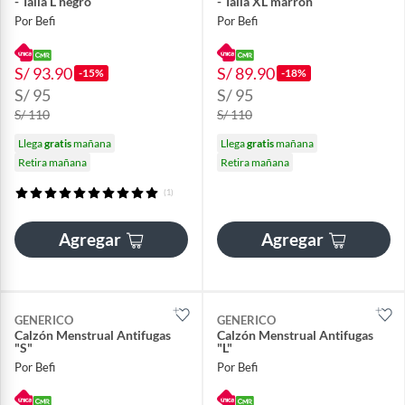
- Talla L negro
- Talla XL marrón
Por Befi
Por Befi
S/ 93.90
S/ 89.90
-15%
-18%
S/ 95
S/ 95
S/ 110
S/ 110
Llega
gratis
mañana
Llega
gratis
mañana
Retira mañana
Retira mañana
(1)
Agregar
Agregar
GENERICO
GENERICO
Calzón Menstrual Antifugas
Calzón Menstrual Antifugas
"S"
"L"
Por Befi
Por Befi