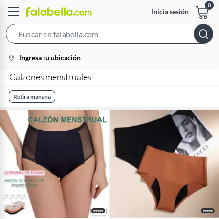
Inicia sesión
Search
Bar
location-
Ingresa tu ubicación
icon
Calzones menstruales
Retira mañana