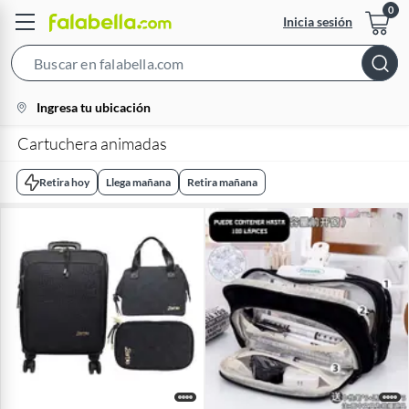
Inicia sesión
Search
Bar
location-
Ingresa tu ubicación
icon
Cartuchera animadas
Retira hoy
Llega mañana
Retira mañana