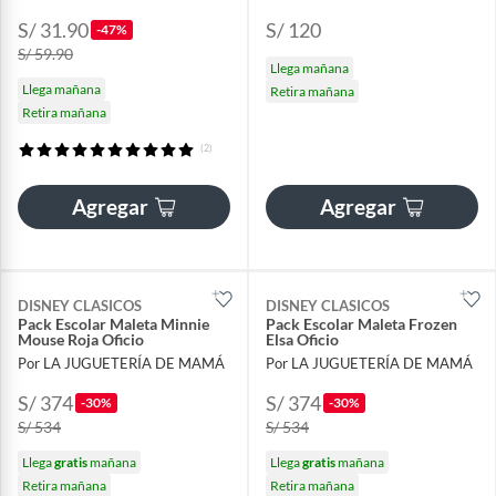
S/ 31.90
S/ 120
-47%
S/ 59.90
Llega mañana
Llega mañana
Retira mañana
Retira mañana
(2)
Agregar
Agregar
DISNEY CLASICOS
DISNEY CLASICOS
Pack Escolar Maleta Minnie
Pack Escolar Maleta Frozen
Mouse Roja Oficio
Elsa Oficio
Por LA JUGUETERÍA DE MAMÁ
Por LA JUGUETERÍA DE MAMÁ
S/ 374
S/ 374
-30%
-30%
S/ 534
S/ 534
Llega
gratis
mañana
Llega
gratis
mañana
Retira mañana
Retira mañana