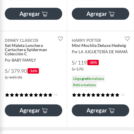
Agregar
Agregar
DISNEY CLASICOS
HARRY POTTER
Set Maleta Lonchera
Mini Mochila Deluxe Hedwig
Cartuchera Spiderman
Por LA JUGUETERÍA DE MAMÁ
Colección C
Por BABY FAMILY
S/ 119
-30%
S/ 170
S/ 379.90
-16%
S/ 449.90
Llega
gratis
mañana
Retira mañana
(1)
(1)
Agregar
Agregar