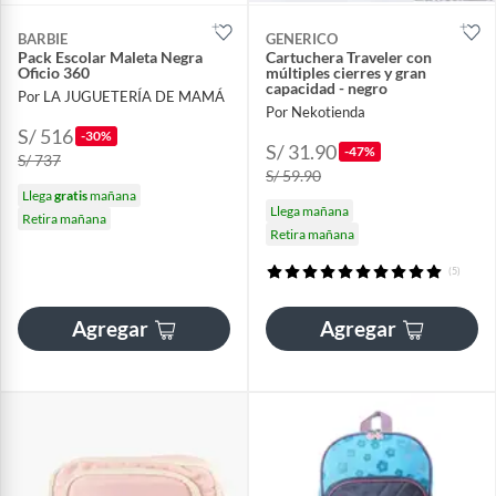
BARBIE
GENERICO
Pack Escolar Maleta Negra
Cartuchera Traveler con
Oficio 360
múltiples cierres y gran
capacidad - negro
Por LA JUGUETERÍA DE MAMÁ
Por Nekotienda
S/ 516
-30%
S/ 31.90
-47%
S/ 737
S/ 59.90
Llega
gratis
mañana
Llega mañana
Retira mañana
Retira mañana
(5)
Agregar
Agregar