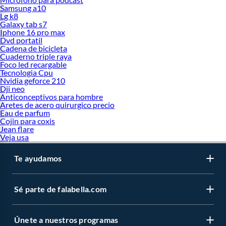
Samsung a10
Lg k8
Galaxy tab s7
Iphone 16 pro max
Dvd portatil
Cadena de bicicleta
Cuaderno triple raya
Foco led recargable
Tecnologia Cpu
Nvidia geforce 210
Dji neo
Anticonceptivos para hombre
Aretes de acero quirurgico precio
Eau de parfum
Cojin para coxis
Jean flare
Veja usa
Te ayudamos
Sé parte de falabella.com
Únete a nuestros programas