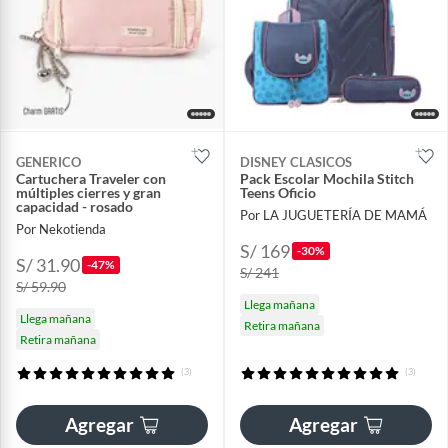
GENERICO
DISNEY CLASICOS
Cartuchera Traveler con
Pack Escolar Mochila Stitch
múltiples cierres y gran
Teens Oficio
capacidad - rosado
Por LA JUGUETERÍA DE MAMÁ
Por Nekotienda
S/ 169
-30%
S/ 31.90
-47%
S/ 241
S/ 59.90
Llega mañana
Llega mañana
Retira mañana
Retira mañana
(3)
(3)
Agregar
Agregar