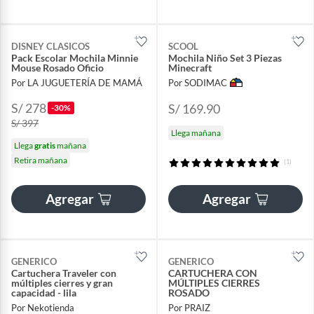
DISNEY CLASICOS
SCOOL
Pack Escolar Mochila Minnie
Mochila Niño Set 3 Piezas
Mouse Rosado Oficio
Minecraft
Por LA JUGUETERÍA DE MAMÁ
Por SODIMAC
S/ 278
S/ 169.90
-30%
S/ 397
Llega mañana
Llega
gratis
mañana
Retira mañana
(1)
Agregar
Agregar
GENERICO
GENERICO
Cartuchera Traveler con
CARTUCHERA CON
múltiples cierres y gran
MÚLTIPLES CIERRES
capacidad - lila
ROSADO
Por Nekotienda
Por PRAIZ