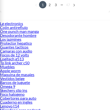
...
1
2
3
47
Lg electronics
Cojin antireflujo
One punch man manga
Desodorante hombre
Los jazmines
Protector hepatico
Guantes tacticos
Camaras con audio
Focos de 12 volts
Logitech g513
Tp link archer c50
Muebles
Apple worm
Maquina de masajes
Vestidos beige
Barcos de juguete
Omega 9
Skechers slip ins
Foco halogeno
Cobertores para auto
Cuaderno en ingles
Lenovo t14
Microfono para podcast