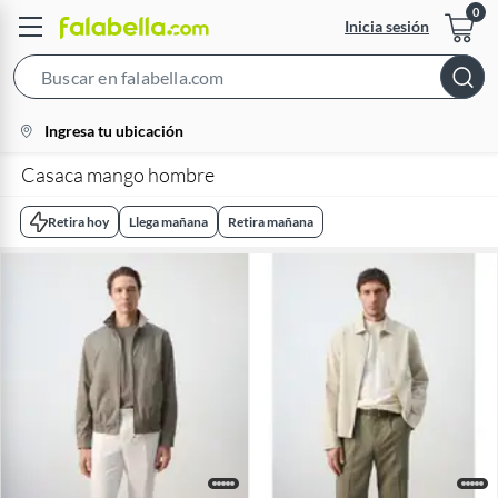
Inicia sesión
Search
Bar
location-
Ingresa tu ubicación
icon
Casaca mango hombre
Retira hoy
Llega mañana
Retira mañana