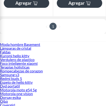
Agregar
Agregar
1
Moda hombre Basement
Lámparas de cristal
Faldas
Kuromi hello kitty
Verdulero de plastico
Foco inteligente xiaomi
Terapias holisticas
Rompecabezas de corazon
Samsung s3
Redmi buds 5
Espejo de hello kitty
Dvd portatil
Motorola moto g54 5g
Motorola one vision
Dorsay esika
Q&q
Covergirl