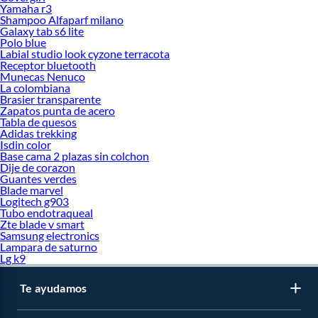
Yamaha r3
Shampoo Alfaparf milano
Galaxy tab s6 lite
Polo blue
Labial studio look cyzone terracota
Receptor bluetooth
Munecas Nenuco
La colombiana
Brasier transparente
Zapatos punta de acero
Tabla de quesos
Adidas trekking
Isdin color
Base cama 2 plazas sin colchon
Dije de corazon
Guantes verdes
Blade marvel
Logitech g903
Tubo endotraqueal
Zte blade v smart
Samsung electronics
Lampara de saturno
Lg k9
Te ayudamos