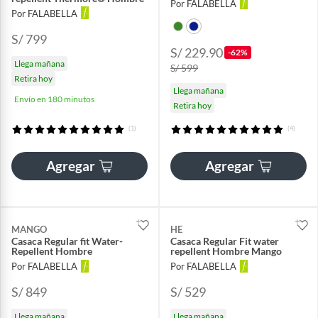
Por FALABELLA
Por FALABELLA
S/ 799
S/ 229.90
-62%
Llega mañana
S/ 599
Retira hoy
Llega mañana
Envío en 180 minutos
Retira hoy
(1)
(4)
Agregar
Agregar
MANGO
HE
Casaca Regular fit Water-
Casaca Regular Fit water
Repellent Hombre
repellent Hombre Mango
Por FALABELLA
Por FALABELLA
S/ 849
S/ 529
Llega mañana
Llega mañana