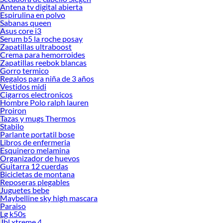
Antena tv digital abierta
Espirulina en polvo
Sabanas queen
Asus core i3
Serum b5 la roche posay
Zapatillas ultraboost
Crema para hemorroides
Zapatillas reebok blancas
Gorro termico
Regalos para niña de 3 años
Vestidos midi
Cigarros electronicos
Hombre Polo ralph lauren
Proiron
Tazas y mugs Thermos
Stabilo
Parlante portatil bose
Libros de enfermeria
Esquinero melamina
Organizador de huevos
Guitarra 12 cuerdas
Bicicletas de montana
Reposeras plegables
Juguetes bebe
Maybelline sky high mascara
Paraiso
Lg k50s
Jbl xtreme 4