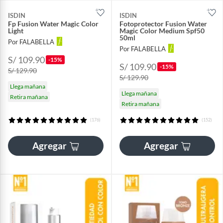
ISDIN
ISDIN
Fp Fusion Water Magic Color
Fotoprotector Fusion Water
Light
Magic Color Medium Spf50
50ml
Por FALABELLA
Por FALABELLA
S/ 109.90
-15%
S/ 109.90
-15%
S/ 129.90
S/ 129.90
Llega mañana
Llega mañana
Retira mañana
Retira mañana
(176)
(152)
Agregar
Agregar