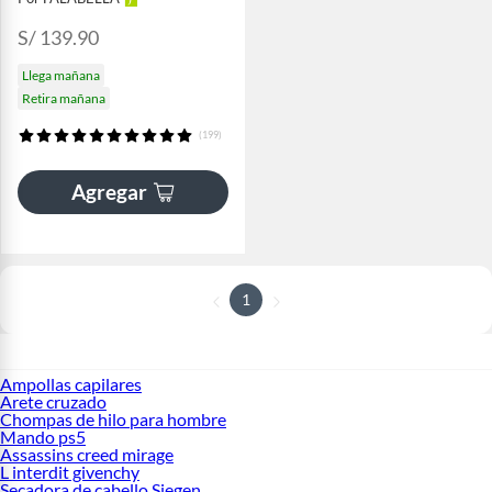
S/ 139.90
Llega mañana
Retira mañana
(199)
Agregar
1
Ampollas capilares
Arete cruzado
Chompas de hilo para hombre
Mando ps5
Assassins creed mirage
L interdit givenchy
Secadora de cabello Siegen