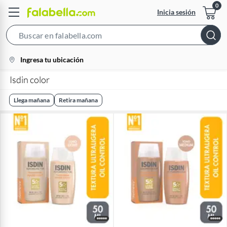
Inicia sesión
Search
Bar
location-
Ingresa tu ubicación
icon
Isdin color
Llega mañana
Retira mañana