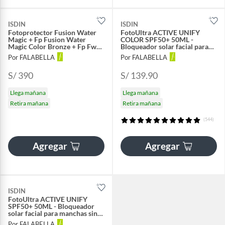
ISDIN
ISDIN
Fotoprotector Fusion Water
FotoUltra ACTIVE UNIFY
Magic + Fp Fusion Water
COLOR SPF50+ 50ML -
Magic Color Bronze + Fp Fw
Bloqueador solar facial para
Magic Color Medium Spf50
manchas con color
Por FALABELLA
Por FALABELLA
50ml
S/ 390
S/ 139.90
Llega mañana
Llega mañana
Retira mañana
Retira mañana
(544)
Agregar
Agregar
ISDIN
FotoUltra ACTIVE UNIFY
SPF50+ 50ML - Bloqueador
solar facial para manchas sin
color
Por FALABELLA