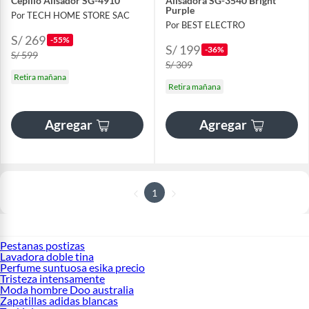
Cepillo Alisador SG-4910
Alisadora SG-3540 Bright
Purple
Por TECH HOME STORE SAC
Por BEST ELECTRO
S/ 269
-55%
S/ 199
-36%
S/ 599
S/ 309
Retira mañana
Retira mañana
Agregar
Agregar
1
Pestanas postizas
Lavadora doble tina
Perfume suntuosa esika precio
Tristeza intensamente
Moda hombre Doo australia
Zapatillas adidas blancas