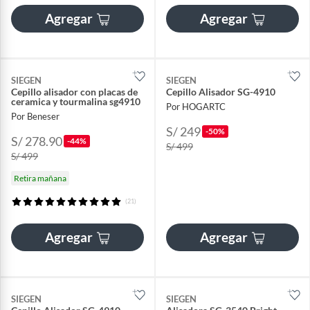
Agregar
Agregar
SIEGEN
SIEGEN
Cepillo alisador con placas de
Cepillo Alisador SG-4910
ceramica y tourmalina sg4910
Por HOGARTC
Por Beneser
S/ 249
-50%
S/ 278.90
-44%
S/ 499
S/ 499
Retira mañana
(21)
Agregar
Agregar
SIEGEN
SIEGEN