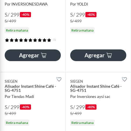
Por INVERSIONESDAWA
Por YOLDI
S/ 299
S/ 299
-40%
-40%
S/ 499
S/ 499
Retira mañana
Retira mañana
(1)
Agregar
Agregar
SIEGEN
SIEGEN
Alisador Instant Shine Café -
Alisador Instant Shine Café -
SG-4751
SG-4751
Por Tiendas Madi
Por Inversiones aysi sac
S/ 299
S/ 299
-40%
-40%
S/ 499
S/ 499
Retira mañana
Retira mañana