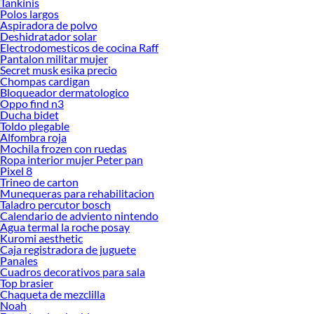
Tankinis
Polos largos
Aspiradora de polvo
Deshidratador solar
Electrodomesticos de cocina Raff
Pantalon militar mujer
Secret musk esika precio
Chompas cardigan
Bloqueador dermatologico
Oppo find n3
Ducha bidet
Toldo plegable
Alfombra roja
Mochila frozen con ruedas
Ropa interior mujer Peter pan
Pixel 8
Trineo de carton
Munequeras para rehabilitacion
Taladro percutor bosch
Calendario de adviento nintendo
Agua termal la roche posay
Kuromi aesthetic
Caja registradora de juguete
Panales
Cuadros decorativos para sala
Top brasier
Chaqueta de mezclilla
Noah