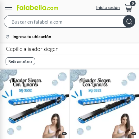
Inicia sesión
Search
Bar
location-
Ingresa tu ubicación
icon
Cepillo alisador siegen
Retira mañana