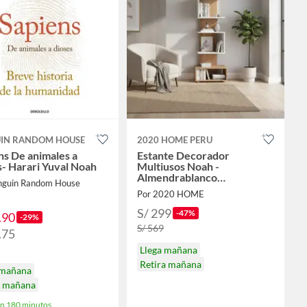
IN RANDOM HOUSE
2020 HOME PERU
ns De animales a
Estante Decorador
s- Harari Yuval Noah
Multiusos Noah -
Almendrablanco
nguin Random House
Almendrablanco
Por 2020 HOME
S/ 299
-47%
.90
-29%
S/ 569
.75
Llega mañana
Retira mañana
 mañana
a mañana
en 180 minutos