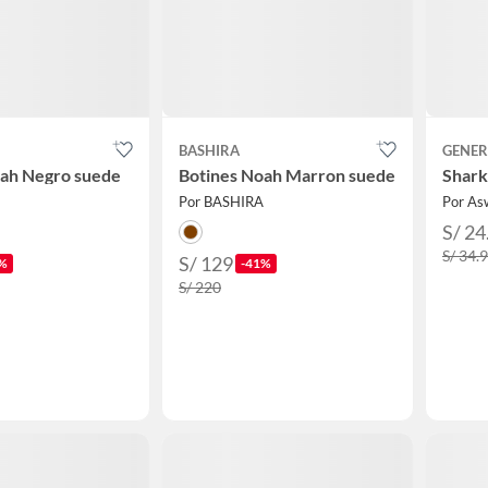
BASHIRA
GENER
oah Negro suede
Botines Noah Marron suede
Shark
Por BASHIRA
Por As
S/ 24
S/ 34.
S/ 129
%
-41%
S/ 220