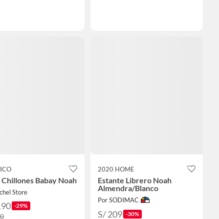
ICO
2020 HOME
 Chillones Babay Noah
Estante Librero Noah
Almendra/Blanco
chel Store
Por SODIMAC
.90
-29%
S/ 209
-30%
90