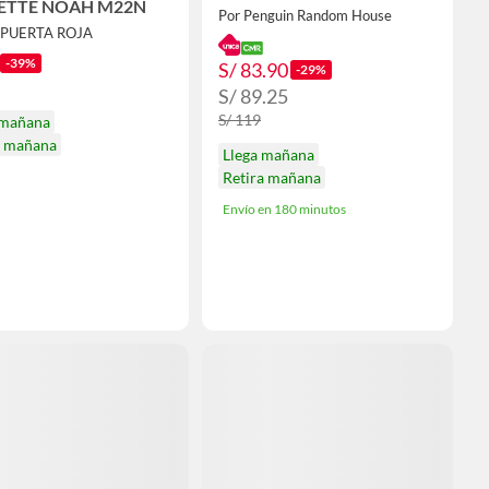
ETTE NOAH M22N
Por Penguin Random House
A PUERTA ROJA
-39%
S/ 83.90
-29%
S/ 89.25
S/ 119
 mañana
a mañana
Llega mañana
Retira mañana
Envío en 180 minutos