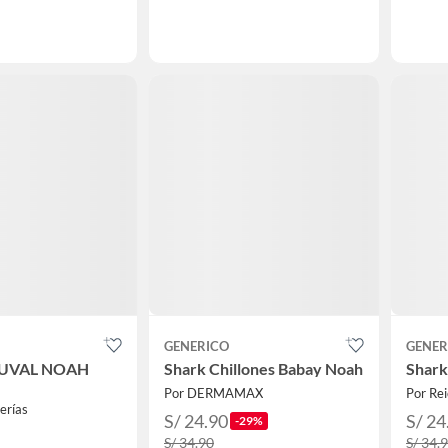
GENERICO
GENER
YUVAL NOAH
Shark Chillones Babay Noah
Shark
Por DERMAMAX
Por Rei
rerías
S/ 24.90
S/ 24
-29%
S/ 34.90
S/ 34.