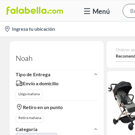
Menú
location-
Ingresa tu ubicación
icon
Ordenar po
Recomend
Noah
Tipo de Entrega
Envío a domicilio
Llega mañana
Retiro en un punto
Retira mañana
Categoría