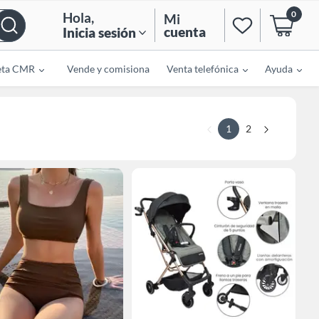
0
Hola
,
Mi
cuenta
Inicia sesión
eta CMR
Vende y comisiona
Venta telefónica
Ayuda
1
2