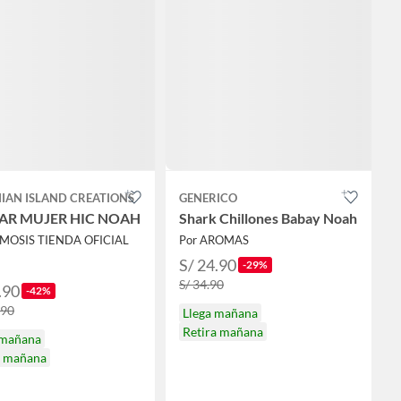
IAN ISLAND CREATIONS
GENERICO
AR MUJER HIC NOAH
Shark Chillones Babay Noah
ZMOSIS TIENDA OFICIAL
Por AROMAS
S/ 24.90
-29%
S/ 34.90
.90
-42%
.90
Llega mañana
Retira mañana
 mañana
a mañana