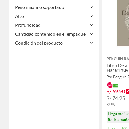
Peso máximo soportado
Alto
Profundidad
Cantidad contenido en el empaque
Condición del producto
PENGUIN R
Libro De an
Harari Yu
Por Penguin
S/ 69.90
-
S/ 74.25
S/ 99
Llega maña
Retira mañ
Envío en 180 