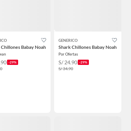
ICO
GENERICO
 Chillones Babay Noah
Shark Chillones Babay Noah
wan
Por Ofertas
.90
S/ 24.90
-29%
-29%
90
S/ 34.90