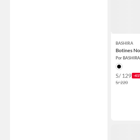
BASHIRA
Botines N
Por BASHIRA
S/ 129
-41
S/ 220