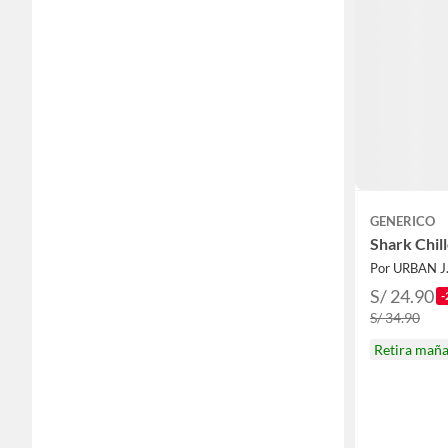
GENERICO
Shark Chil
Por URBAN J.
S/ 24.90
-
S/ 34.90
Retira mañ