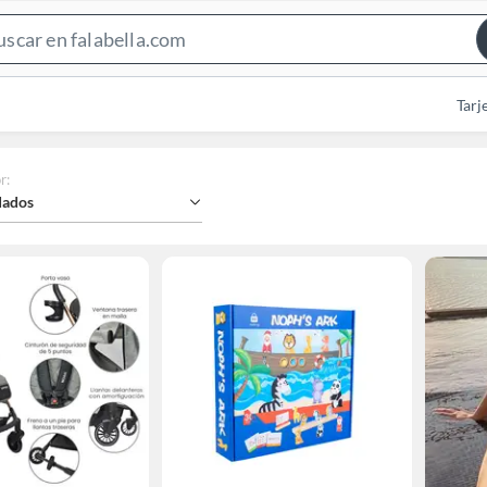
Search
Bar
Tarj
r
:
ados