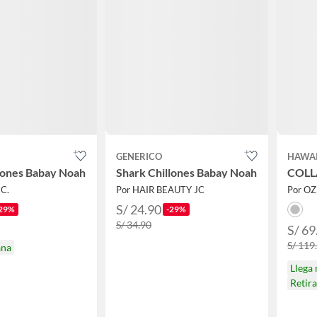
GENERICO
HAWAI
lones Babay Noah
Shark Chillones Babay Noah
COLL
C.
Por HAIR BEAUTY JC
Por O
S/ 24.90
29%
-29%
S/ 34.90
S/ 69
S/ 119
ana
Llega
Retir