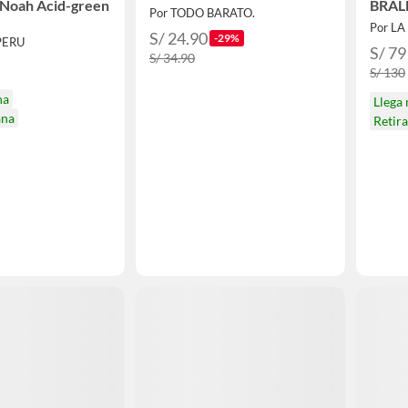
 Noah Acid-green
BRAL
Por TODO BARATO.
Por L
S/ 24.90
-29%
PERU
S/ 79
S/ 34.90
S/ 130
na
Llega
ana
Retir