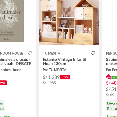
ANDOM HOUSE
TU MESITA
PENGU
imales a dioses -
Estante Vintage Infantil
Sapie
val Noah -DEBATE
Noah 130cm
diose
 Random House
Por TU MESITA
Por Pe
S/ 1,289
-35%
S/ 48
S/ 1,985
29%
S/ 51
S/ 69
na
Llega
ana
Retir
minutos
Envío 