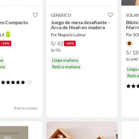
GENERICO
SOLA
eo Compacto
Juego de mesa desafiante -
Bikini
Arca de Noah en madera
Marr
LLA
Por Negocio Luimar
Por S
S/ 42
-54%
-44%
S/ 75
S/ 18
S/ 240
na
Llega mañana
ana
Retira mañana
Llega
Retir
(1)
Patrocinado