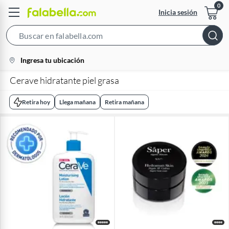
Inicia sesión
Search
Bar
location-
Ingresa tu ubicación
icon
Cerave hidratante piel grasa
Retira hoy
Llega mañana
Retira mañana