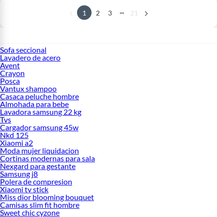
...
1
2
3
21
Sofa seccional
Lavadero de acero
Avent
Crayon
Posca
Vantux shampoo
Casaca peluche hombre
Almohada para bebe
Lavadora samsung 22 kg
Tvs
Cargador samsung 45w
Nkd 125
Xiaomi a2
Moda mujer liquidacion
Cortinas modernas para sala
Nexgard para gestante
Samsung j8
Polera de compresion
Xiaomi tv stick
Miss dior blooming bouquet
Camisas slim fit hombre
Sweet chic cyzone