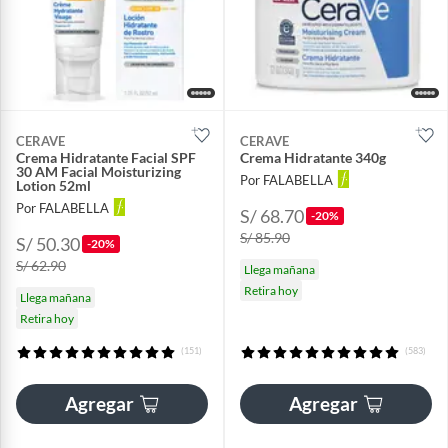
CERAVE
CERAVE
Crema Hidratante Facial SPF
Crema Hidratante 340g
30 AM Facial Moisturizing
Por FALABELLA
Lotion 52ml
Por FALABELLA
S/ 68.70
-20%
S/ 85.90
S/ 50.30
-20%
S/ 62.90
Llega mañana
Retira hoy
Llega mañana
Retira hoy
(151)
(583)
Agregar
Agregar