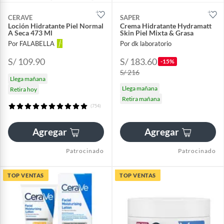
CERAVE
SAPER
Loción Hidratante Piel Normal
Crema Hidratante Hydramatt
A Seca 473 Ml
Skin Piel Mixta & Grasa
Por FALABELLA
Por dk laboratorio
S/ 109.90
S/ 183.60
-15%
S/ 216
Llega mañana
Llega mañana
Retira hoy
Retira mañana
(754)
Agregar
Agregar
Patrocinado
Patrocinado
TOP VENTAS
TOP VENTAS