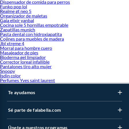
Dispensador de comida para perros
Funko pop lol
Realme gt neo 5
Organizador de maletas
Gaia elixir yanbal
Cocina sole 5 hornillas empotrable
Zapatillas munich
Pasta dental con hidroxiapatita
Cojines para muebles de madera
Jbl xtreme 4
Morral para hombre cuero
Masajeador de pies
Bioderma gel limpiador
Corrector loreal infallible
Pantalones tiro alto mujer
Snoopy
Isdin color
Perfumes Yves saint laurent
Te ayudamos
Sé parte de falabella.com
Únete a nuestros programas