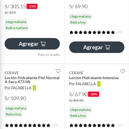
S/ 305.15
S/ 69.90
-15%
S/ 359
Llega mañana
Llega mañana
Retira hoy
Retira mañana
(232)
Agregar
Agregar
Patrocinado
CERAVE
CERAVE
Loción Hidratante Piel Normal
Loción Hidratante Intensiva
A Seca 473 Ml
Por FALABELLA
Por FALABELLA
S/ 67.90
-20%
S/ 109.90
S/ 84.90
Llega mañana
Llega mañana
Retira hoy
Retira hoy
(754)
(12)