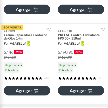
Agregar
Agregar
TOP VENTAS
CERAVE
CETAPHIL
Crema Reparadora Contorno
PRO AC Control Hidratante
de Ojos 14ml
FPS 30 - 118ml
Por FALABELLA
Por FALABELLA
S/ 46
S/ 90.90
-20%
-30%
S/ 57.50
S/ 129.90
Llega mañana
Llega mañana
Retira hoy
Retira hoy
(630)
(75)
Agregar
Agregar