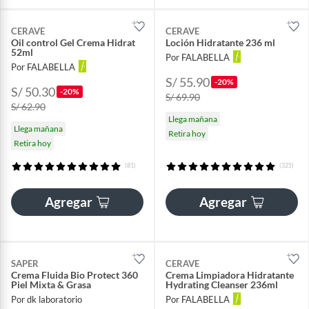
CERAVE
CERAVE
Oil control Gel Crema Hidrat
Loción Hidratante 236 ml
52ml
Por FALABELLA
Por FALABELLA
S/ 55.90
-20%
S/ 50.30
-20%
S/ 69.90
S/ 62.90
Llega mañana
Llega mañana
Retira hoy
Retira hoy
(81)
(325)
Agregar
Agregar
SAPER
CERAVE
Crema Fluida Bio Protect 360
Crema Limpiadora Hidratante
Piel Mixta & Grasa
Hydrating Cleanser 236ml
Por dk laboratorio
Por FALABELLA