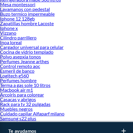
Mesa montessori
Lavamanos con pedestal
Buzo termico impermeable
Iphone 12 128gb
Zapatillas hombre Lacoste
Iphone x
Vizzano
Cilindro parrillero
Inoa loreal
Cargador universal para celular
Cocina de vidrio templado
Polvo asepxia tonos
Perfumes Jeanne arthes
Control remoto aoc
Esmeril de banco
Logitech g560
Perfumes hombre
Terma a gas sole 10 litros
Macbook air m1
Arcoiris para colorear
Casacas y abrigos
Rack para tv 32 pulgadas
Muebles negros
Cuidado capilar Alfaparf milano
Samsung s22 plus
Te ayudamos