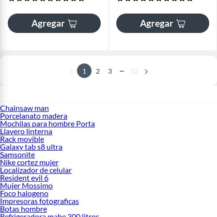
Agregar
Agregar
...
1
2
3
13
Chainsaw man
Porcelanato madera
Mochilas para hombre Porta
Llavero linterna
Rack movible
Galaxy tab s8 ultra
Samsonite
Nike cortez mujer
Localizador de celular
Resident evil 6
Mujer Mossimo
Foco halogeno
Impresoras fotograficas
Botas hombre
Refrigeradora mabe 300 litros