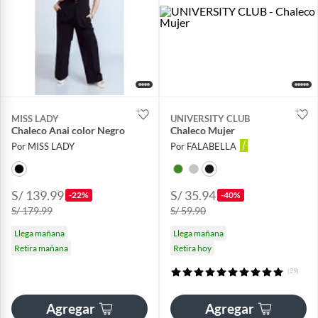
MISS LADY
UNIVERSITY CLUB
Chaleco Anai color Negro
Chaleco Mujer
Por MISS LADY
Por FALABELLA
S/ 139.99
S/ 35.94
-22%
-40%
S/ 179.99
S/ 59.90
Llega mañana
Llega mañana
Retira mañana
Retira hoy
(29)
Agregar
Agregar