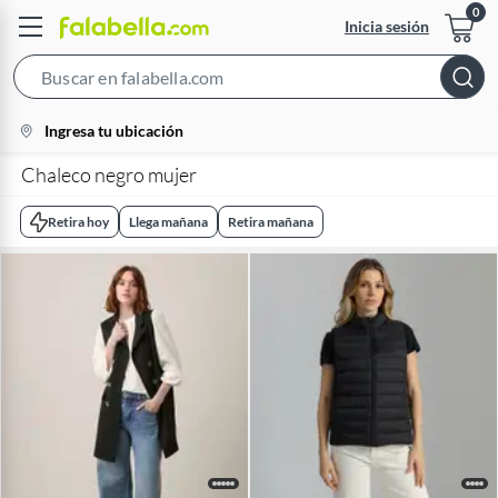
Inicia sesión
Search
Bar
location-
Ingresa tu ubicación
icon
Chaleco negro mujer
Retira hoy
Llega mañana
Retira mañana