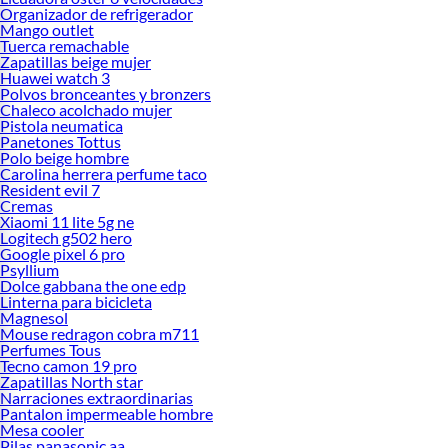
Organizador de refrigerador
Mango outlet
Tuerca remachable
Zapatillas beige mujer
Huawei watch 3
Polvos bronceantes y bronzers
Chaleco acolchado mujer
Pistola neumatica
Panetones Tottus
Polo beige hombre
Carolina herrera perfume taco
Resident evil 7
Cremas
Xiaomi 11 lite 5g ne
Logitech g502 hero
Google pixel 6 pro
Psyllium
Dolce gabbana the one edp
Linterna para bicicleta
Magnesol
Mouse redragon cobra m711
Perfumes Tous
Tecno camon 19 pro
Zapatillas North star
Narraciones extraordinarias
Pantalon impermeable hombre
Mesa cooler
Pilas panasonic aa