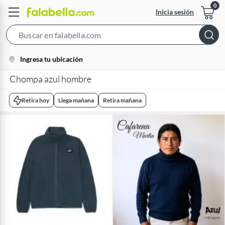
Inicia sesión
Search
Bar
location-
Ingresa tu ubicación
icon
Chompa azul hombre
Retira hoy
Llega mañana
Retira mañana