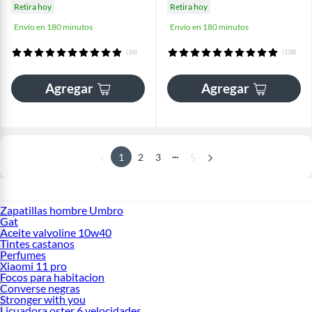
Retira hoy
Retira hoy
Envío en 180 minutos
Envío en 180 minutos
(16)
(138)
Agregar
Agregar
...
1
2
3
5
Zapatillas hombre Umbro
Gat
Aceite valvoline 10w40
Tintes castanos
Perfumes
Xiaomi 11 pro
Focos para habitacion
Converse negras
Stronger with you
Licuadora oster 6 velocidades