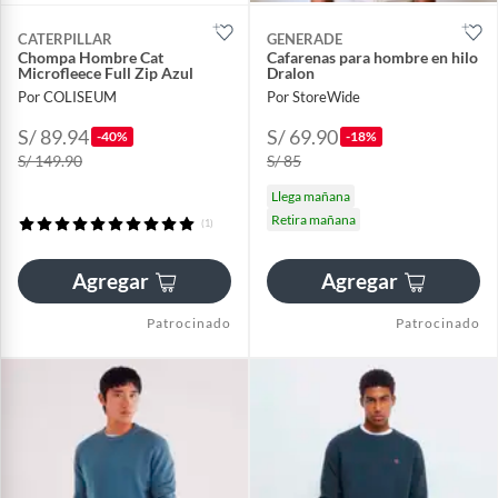
CATERPILLAR
GENERADE
Chompa Hombre Cat
Cafarenas para hombre en hilo
Microfleece Full Zip Azul
Dralon
Por COLISEUM
Por StoreWide
S/ 89.94
S/ 69.90
-40%
-18%
S/ 149.90
S/ 85
Llega mañana
Retira mañana
(1)
Agregar
Agregar
Patrocinado
Patrocinado