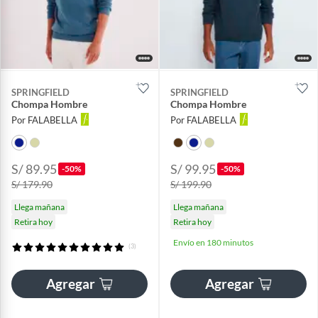
SPRINGFIELD
SPRINGFIELD
Chompa Hombre
Chompa Hombre
Por FALABELLA
Por FALABELLA
S/ 89.95
S/ 99.95
-50%
-50%
S/ 179.90
S/ 199.90
Llega mañana
Llega mañana
Retira hoy
Retira hoy
Envío en 180 minutos
(3)
Agregar
Agregar