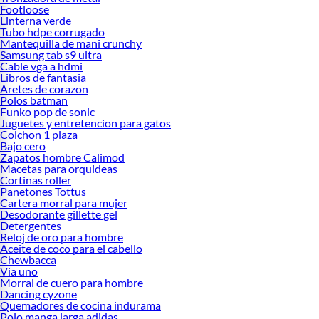
Footloose
Linterna verde
Tubo hdpe corrugado
Mantequilla de mani crunchy
Samsung tab s9 ultra
Cable vga a hdmi
Libros de fantasia
Aretes de corazon
Polos batman
Funko pop de sonic
Juguetes y entretencion para gatos
Colchon 1 plaza
Bajo cero
Zapatos hombre Calimod
Macetas para orquideas
Cortinas roller
Panetones Tottus
Cartera morral para mujer
Desodorante gillette gel
Detergentes
Reloj de oro para hombre
Aceite de coco para el cabello
Chewbacca
Via uno
Morral de cuero para hombre
Dancing cyzone
Quemadores de cocina indurama
Polo manga larga adidas