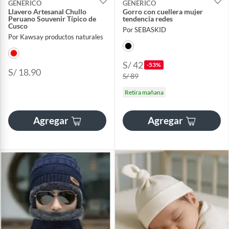
GENERICO
GENERICO
Llavero Artesanal Chullo
Gorro con cuellera mujer
Peruano Souvenir Típico de
tendencia redes
Cusco
Por SEBASKID
Por Kawsay productos naturales
S/ 42
-53%
S/ 18.90
S/ 89
Retira mañana
Agregar
Agregar