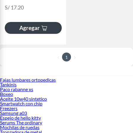
S/ 17.20
Agregar
1
Fajas lumbares ortopedicas
Tankinis
Paco rabanne xs
Boxeo
Aceite 10w40 sintetico
Smartwatch con chip
Freezers
Samsung a03
Espejo de hello kitty
Serums The ordinary
Mochilas de ruedas
Tronzadora de metal