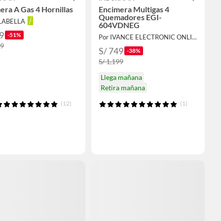
era A Gas 4 Hornillas
Encimera Multigas 4
Quemadores EGI-
ALABELLA
604VDNEG
9
-51%
Por IVANCE ELECTRONIC ONLINE
99
S/ 749
-38%
S/ 1,199
Llega mañana
Retira mañana
(12)
(1)