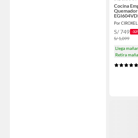
Cocina Emp
Quemador
EGI604V
Por CIROXE
S/ 749
-32
S/ 1,099
Llega maña
Retira mañ