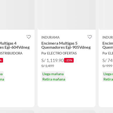
INDURAMA
INDU
ultigas 4
Encimera Multigas 5
Encim
s Egi-604Vdneg
Quemadores Egi-905Vdneg
Quem
DISTRIBUIDORA
Por ELECTRO OFERTAS
Por E
S/ 1,119.90
S/ 74
%
-25%
S/ 1,499
S/ 999
na
Llega mañana
Llega
ana
Retira mañana
Retir