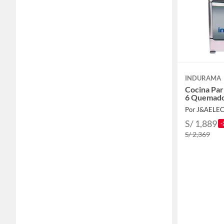
INDURAMA
Cocina Pa
6 Quemad
Por J&AELE
S/ 1,889
-
S/ 2,369