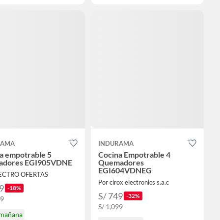
RAMA
INDURAMA
a empotrable 5
Cocina Empotrable 4
adores EGI905VDNE
Quemadores
EGI604VDNEG
LECTRO OFERTAS
Por cirox electronics s.a.c
9
-18%
S/ 749
-32%
99
S/ 1,099
 mañana