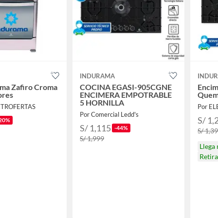
INDURAMA
INDU
rma Zafiro Croma
COCINA EGASI-905CGNE
Encim
ores
ENCIMERA EMPOTRABLE
Quem
5 HORNILLA
CTROFERTAS
Por E
Por Comercial Ledd's
S/ 1,
20%
S/ 1,115
-44%
S/ 1,3
S/ 1,999
Llega
Retir