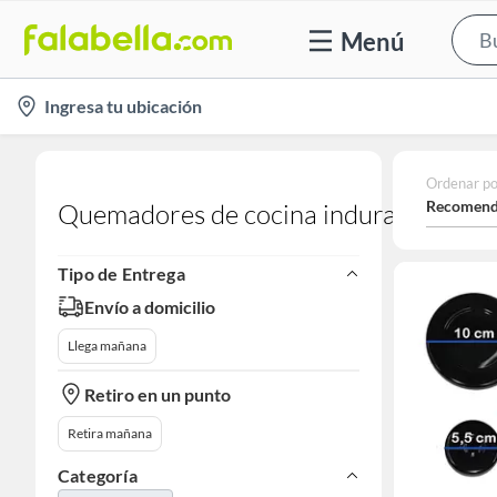
Menú
location-
Ingresa tu ubicación
icon
Ordenar po
Recomend
Quemadores de cocina indurama
Tipo de Entrega
Envío a domicilio
Llega mañana
Retiro en un punto
Retira mañana
Categoría