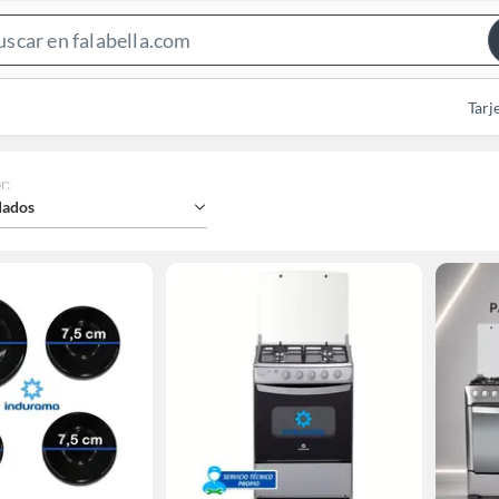
Search
Bar
Tarj
r
:
ados