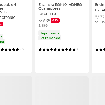
otrable 4
Encimera EGI-604VDNEG 4
Encim
es
Quemadores
Por F
DNEG
Por GETHEX
S/ 72
LECTRONIC
S/ 639
-29%
S/ 1,4
%
S/ 899
Llega mañana
na
Retira mañana
ana
(2)
(1)