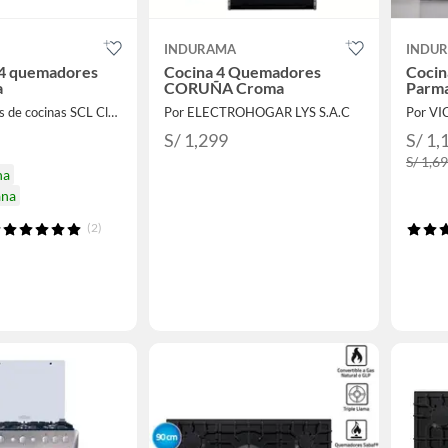
INDURAMA
INDU
04 quemadores
Cocina 4 Quemadores
Cocin
a
CORUÑA Croma
Parma
Por Repuestos de cocinas SCL Cleaners
Por ELECTROHOGAR LYS S.A.C
Por V
S/ 1,299
S/ 1,
S/ 1,6
na
ana
(2)