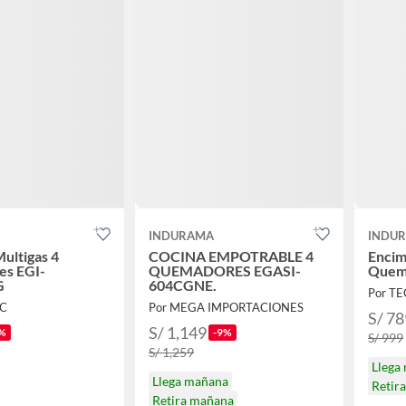
INDURAMA
INDU
ultigas 4
COCINA EMPOTRABLE 4
Encim
s EGI-
QUEMADORES EGASI-
Quem
G
604CGNE.
Por T
TC
Por MEGA IMPORTACIONES
S/ 78
S/ 1,149
%
-9%
S/ 999
S/ 1,259
Llega
Llega mañana
Retir
Retira mañana