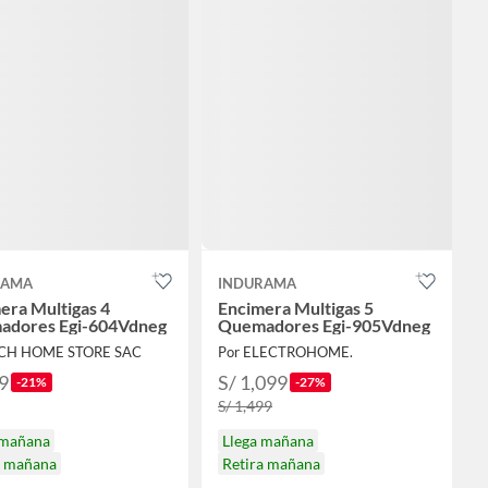
RAMA
INDURAMA
era Multigas 4
Encimera Multigas 5
adores Egi-604Vdneg
Quemadores Egi-905Vdneg
ECH HOME STORE SAC
Por ELECTROHOME.
9
S/ 1,099
-21%
-27%
S/ 1,499
 mañana
Llega mañana
a mañana
Retira mañana