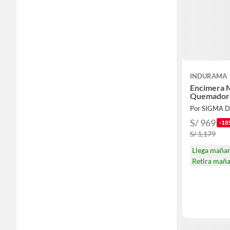
INDURAMA
Encimera M
Quemadore
Por SIGMA 
S/ 969
-18
S/ 1,179
Llega maña
Retira mañ