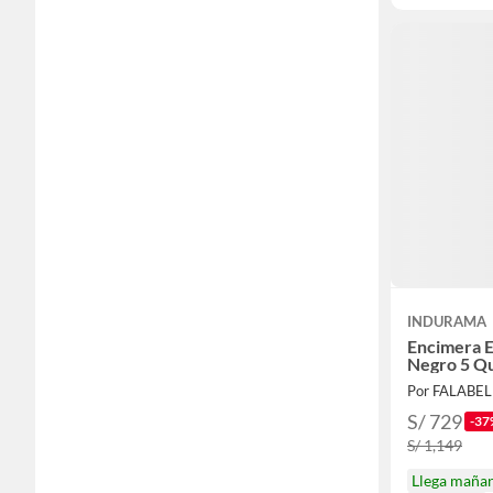
INDURAMA
Encimera 
Negro 5 Q
Por FALABE
S/ 729
-37
S/ 1,149
Llega maña