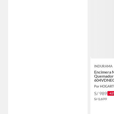
INDURAMA
Encimera M
Quemadore
604VDNE
Por HOGAR
S/ 989
-42
S/ 1,699