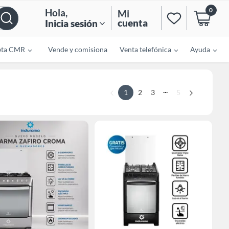
0
Hola
,
Mi
cuenta
Inicia sesión
eta CMR
Vende y comisiona
Venta telefónica
Ayuda
...
1
2
3
5