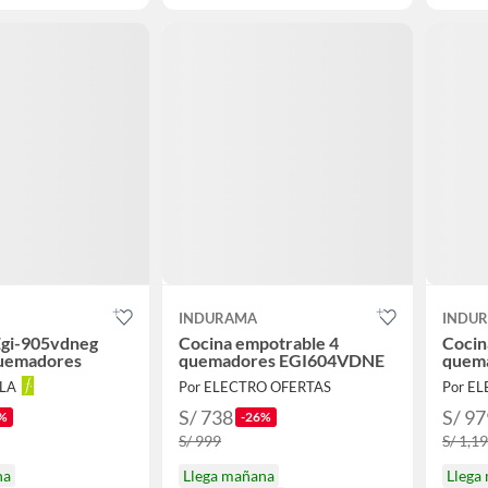
INDURAMA
INDU
Egi-905vdneg
Cocina empotrable 4
Cocin
uemadores
quemadores EGI604VDNE
quem
LLA
Por ELECTRO OFERTAS
Por E
S/ 738
S/ 97
%
-26%
S/ 999
S/ 1,1
na
Llega mañana
Llega