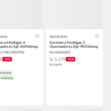
RAMA
INDURAMA
era Multigas 4
Encimera Multigas 5
adores Egi-604Vdneg
Quemadores Egi-905Vdneg
LECTRO OFERTAS
Por HOGARTC
9
S/ 1,179
-25%
-31%
S/ 1,699
 mañana
a mañana