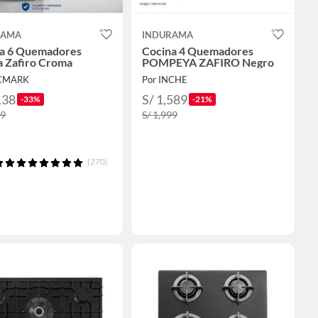
RAMA
INDURAMA
a 6 Quemadores
Cocina 4 Quemadores
 Zafiro Croma
POMPEYA ZAFIRO Negro
ICMARK
Por INCHE
138
S/ 1,589
-33%
-21%
99
S/ 1,999
(270)