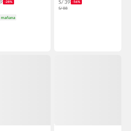
9
S/ 39
-28%
-56%
S/ 88
a mañana