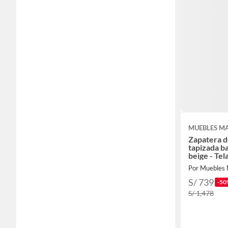
MUEBLES M
Zapatera 
tapizada b
beige - Tel
Por Muebles
S/ 739
-50
S/ 1,478