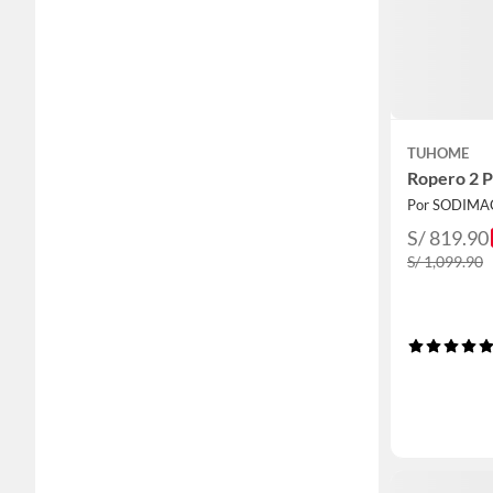
TUHOME
Ropero 2 P
Por SODIMA
S/ 819.90
S/ 1,099.90