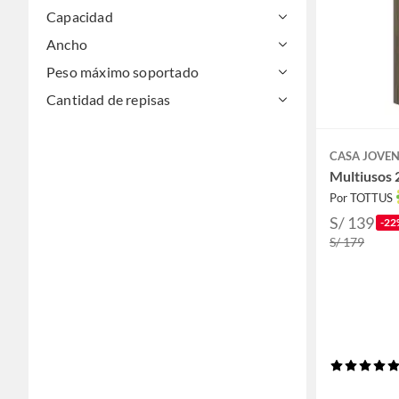
Capacidad
Ancho
Peso máximo soportado
Cantidad de repisas
CASA JOVE
Multiusos 
Por TOTTUS
S/ 139
-22
S/ 179