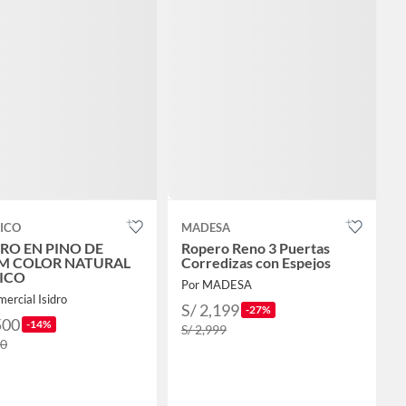
ICO
MADESA
RO EN PINO DE
Ropero Reno 3 Puertas
M COLOR NATURAL
Corredizas con Espejos
ICO
Por MADESA
ercial Isidro
S/ 2,199
-27%
500
-14%
S/ 2,999
50