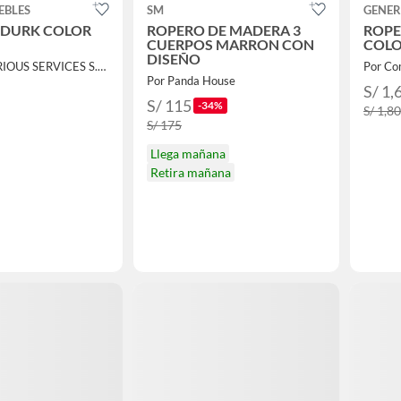
EBLES
SM
GENER
 DURK COLOR
ROPERO DE MADERA 3
ROPE
CUERPOS MARRON CON
COLO
DISEÑO
Por GPM VARIOUS SERVICES S.A.C.
Por Com
Por Panda House
S/ 1,
S/ 115
-34%
S/ 1,8
S/ 175
Llega mañana
Retira mañana