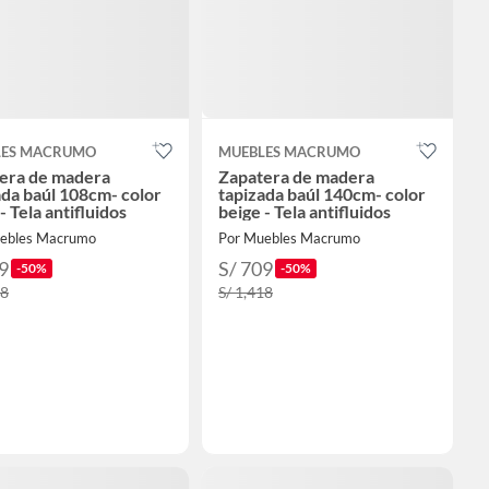
LES MACRUMO
MUEBLES MACRUMO
era de madera
Zapatera de madera
ada baúl 108cm- color
tapizada baúl 140cm- color
- Tela antifluidos
beige - Tela antifluidos
ebles Macrumo
Por Muebles Macrumo
9
S/ 709
-50%
-50%
98
S/ 1,418