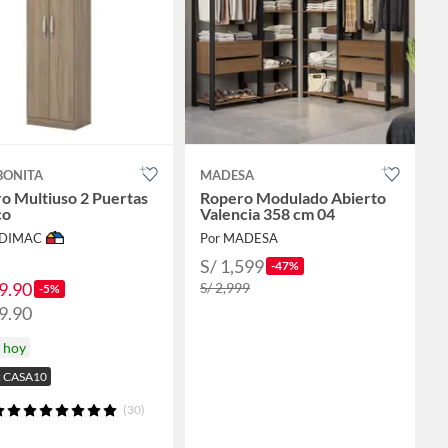
BONITA
MADESA
o Multiuso 2 Puertas
Ropero Modulado Abierto
co
Valencia 358 cm 04
ODIMAC
Por MADESA
S/ 1,599
-47%
9.90
S/ 2,999
-5%
9.90
a hoy
: CASA10
(30)