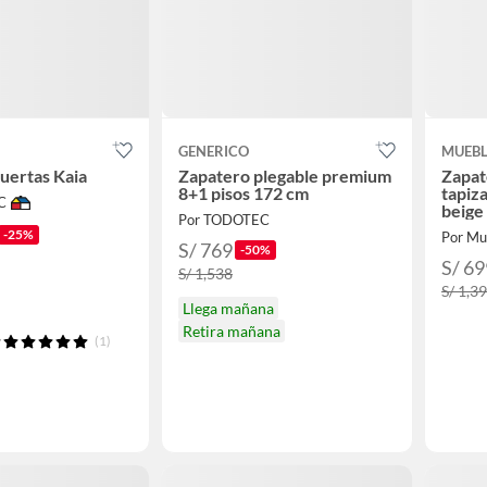
GENERICO
MUEB
uertas Kaia
Zapatero plegable premium
Zapat
8+1 pisos 172 cm
tapiz
C
beige 
Por TODOTEC
-25%
Por Mu
S/ 769
-50%
S/ 69
S/ 1,538
S/ 1,3
Llega mañana
Retira mañana
(1)