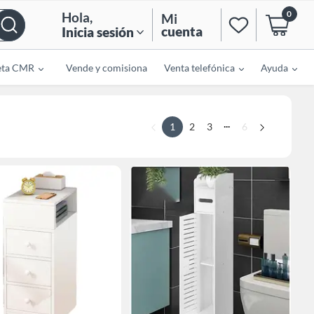
0
Hola
,
Mi
cuenta
Inicia sesión
eta CMR
Vende y comisiona
Venta telefónica
Ayuda
...
1
2
3
6