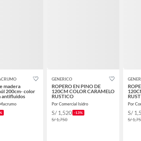
ACRUMO
GENERICO
GENER
de madera
ROPERO EN PINO DE
ROPE
aúl 200cm- color
120CM COLOR CARAMELO
120C
a antifluidos
RUSTICO
RUST
 Macrumo
Por Comercial Isidro
Por Com
S/ 1,520
S/ 1,
%
-13%
S/ 1,750
S/ 1,7