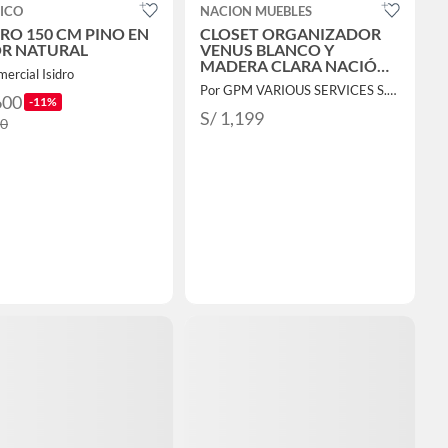
ICO
NACION MUEBLES
RO 150 CM PINO EN
CLOSET ORGANIZADOR
R NATURAL
VENUS BLANCO Y
MADERA CLARA NACIÓN
ercial Isidro
MUEBLES
Por GPM VARIOUS SERVICES S.A.C.
600
-11%
S/ 1,199
00