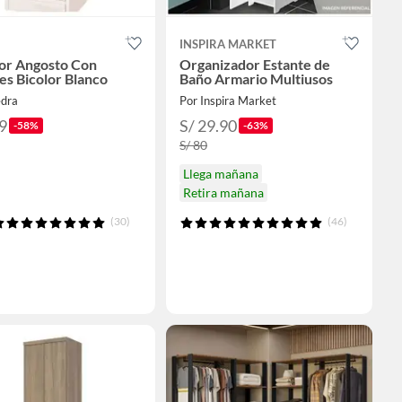
INSPIRA MARKET
or Angosto Con
Organizador Estante de
es Bicolor Blanco
Baño Armario Multiusos
edra
Por Inspira Market
9
S/ 29.90
-58%
-63%
S/ 80
Llega mañana
Retira mañana
(30)
(46)