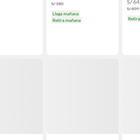
S/ 64
S/ 180
S/ 899
Llega mañana
Retir
Retira mañana