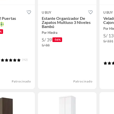
N
U BUY
U BUY
2 Puertas
Estante Organizador De
Velad
Zapatos Multiuso 3 Niveles
Cajon
Bambú
Por Hi
%
Por Hiedra
S/ 13
S/ 39
-56%
S/ 331
S/ 88
(92)
Patrocinado
Patrocinado