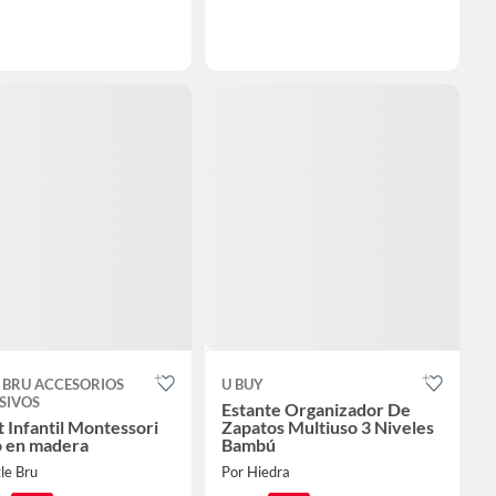
E BRU ACCESORIOS
U BUY
SIVOS
Estante Organizador De
t Infantil Montessori
Zapatos Multiuso 3 Niveles
 en madera
Bambú
tle Bru
Por Hiedra