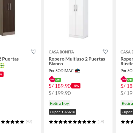
N
CASA BONITA
CASA 
2 Puertas
Ropero Multiuso 2 Puertas
Roper
Blanco
Rústi
Por SODIMAC
Por S
%
S/ 189.90
S/ 18
-5%
S/ 199.90
S/ 19
Retira hoy
Retir
Cupón: CASA10
Cupón
(92)
(19)