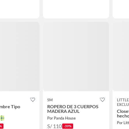
SM
LITTL
EXCLU
mbre Tipo
ROPERO DE 3 CUERPOS
MADERA AZUL
Close
hecho
Por Panda House
Por Lit
S/ 110
%
-39%