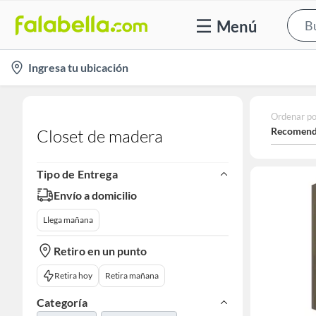
Menú
location-
Ingresa tu ubicación
icon
Ordenar po
Recomend
Closet de madera
Tipo de Entrega
Envío a domicilio
Llega mañana
Retiro en un punto
Retira hoy
Retira mañana
Categoría