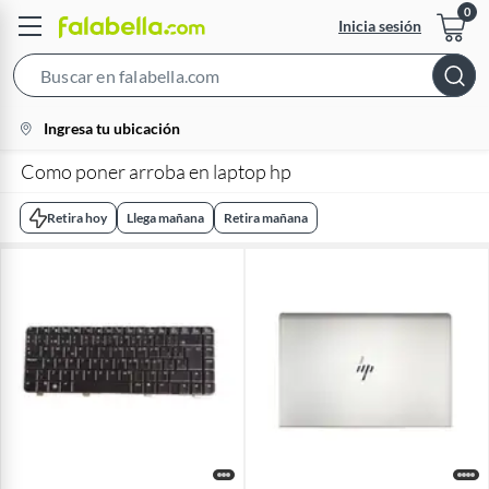
Inicia sesión
Search
Bar
location-
Ingresa tu ubicación
icon
Como poner arroba en laptop hp
Retira hoy
Llega mañana
Retira mañana