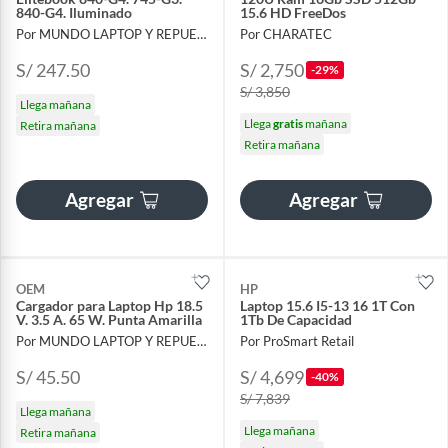
840-G4. Iluminado
15.6 HD FreeDos
Por MUNDO LAPTOP Y REPUESTOS
Por CHARATEC
S/ 247.50
S/ 2,750
-29%
S/ 3,850
Llega mañana
Llega
gratis
mañana
Retira mañana
Retira mañana
Agregar
Agregar
OEM
HP
Cargador para Laptop Hp 18.5
Laptop 15.6 I5-13 16 1T Con
V. 3.5 A. 65 W. Punta Amarilla
1Tb De Capacidad
Por MUNDO LAPTOP Y REPUESTOS
Por ProSmart Retail
S/ 45.50
S/ 4,699
-40%
S/ 7,839
Llega mañana
Llega mañana
Retira mañana