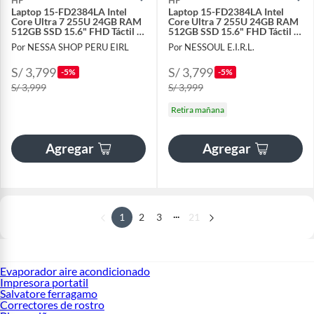
HP
HP
Laptop 15-FD2384LA Intel
Laptop 15-FD2384LA Intel
Core Ultra 7 255U 24GB RAM
Core Ultra 7 255U 24GB RAM
512GB SSD 15.6" FHD Táctil -
512GB SSD 15.6" FHD Táctil -
Dorado Cálido
Dorado Cálido
Por NESSA SHOP PERU EIRL
Por NESSOUL E.I.R.L.
S/ 3,799
S/ 3,799
-5%
-5%
S/ 3,999
S/ 3,999
Retira mañana
Agregar
Agregar
...
1
2
3
21
Evaporador aire acondicionado
Impresora portatil
Salvatore ferragamo
Correctores de rostro