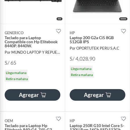
GENERICO
HP
Teclado para Laptop
Laptop 200 G2a Ci5 8GB
Compatible con Hp Elitebook
512GB IPS
8440P. 8440W.
Por OPORTUTEK PERU S.A.C
Por MUNDO LAPTOP Y REPUESTOS
S/ 4,028.90
S/ 65
Llega mañana
Llega mañana
Retira mañana
Retira mañana
Agregar
Agregar
OEM
HP
Teclado para Laptop Hp
Laptop 250R G10 Intel Core 5-
Elitebook 840-G4. 745-G3.
120U Ram 16Gb SSD 512Gb