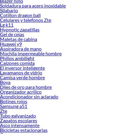
Blazer niño
Soldadura para acero inoxidable
Silabario
Cotillon dragon ball
Celulares y telefonos Zte
Lg k11
Hypnotic zapatillas
Gel de cejas
Maletas de cabina
Huawei y9
Aspiradora de mano
Mochila impermeable hombre
Philips ambilight
Calzones comida
El inversor inteligente
Lavamanos de vidrio
Camisa verde hombre
Boya
Dijes de oro para hombre
Organizador acrilico
Acondicionador sin aclarado
Botines rojos
Samsung a51
Zte
Tubo galvanizado
Zapatos escolares
Asco intensamente
Bicicletas estacionarias