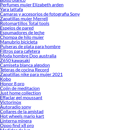
Perfumes mujer Elizabeth arden
Yara lattafa
Camaras y accesorios de fotografia Sony
Zapatillas mujer Merrell
Rotomartillos Total tools
Espejos de pared
Espumadores de leche
Chompa de hilo mujer
Manubrio bicicleta
Pulseras de plata para hombre
Filtros para cafetera
Moda hombre Doo australia
Z650 kawasaki
Camiseta blanca algodon
Teteras de cocina Record
Zapatillas nike para mujer 2021
Kobo
Honor 8 pro
Cojin de meditacion
Just home collection
Effaclar gel moussant
Victorinox
Autoradio sony
Collares de la amistad
Hot wheels mario kart
Linterna minera
Oppo find x8 pro
Medidor de luz