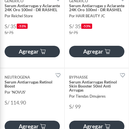
GENERICO
GENERICO
Serum Antiarrugas y Aclarante
Serum Antiarrugas y Aclarante
24K Oro 100ml - DR RASHEL
24K Oro 100ml - DR RASHEL
Por Reichel Store
Por HAIR BEAUTY JC
S/ 35
S/ 35
-53%
-53%
S/ 75
S/ 75
Agregar
Agregar
NEUTROGENA
BYPHASSE
Serum Antiarrugas Retinol
Serum Antiarrugas Retinol
Boost
Skin Booster 50ml Anti
Arrugas
Por 'NOVUS'
Por Tiendas Dmujeres
S/ 114.90
S/ 99
Agregar
Agregar