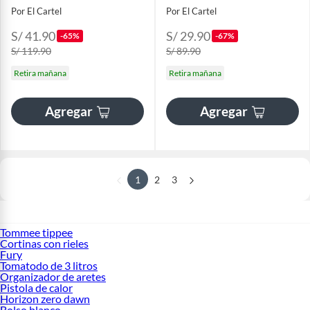
Por El Cartel
Por El Cartel
S/ 41.90
S/ 29.90
-65%
-67%
S/ 119.90
S/ 89.90
Retira mañana
Retira mañana
Agregar
Agregar
1
2
3
Tommee tippee
Cortinas con rieles
Fury
Tomatodo de 3 litros
Organizador de aretes
Pistola de calor
Horizon zero dawn
Bolso blanco