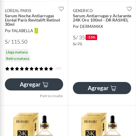
LOREAL PARIS
GENERICO
Serum Noche Antiarrugas
Serum Antiarrugas y Aclarante
L'oréal París Revitalift Retinol
24K Oro 100ml - DR RASHEL
30ml
Por DERMAMAX
Por FALABELLA
S/ 35
-53%
S/ 115.50
S/ 75
Llega mañana
Retira mañana
(537)
Agregar
Agregar
Patrocinado