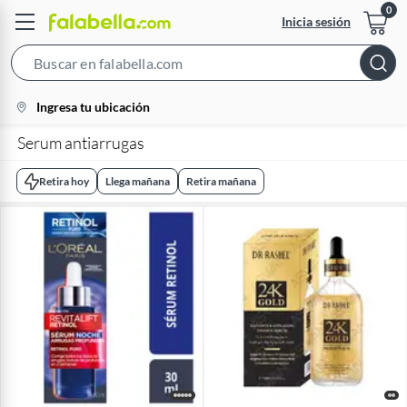
Inicia sesión
Search
Bar
location-
Ingresa tu ubicación
icon
Serum antiarrugas
Retira hoy
Llega mañana
Retira mañana