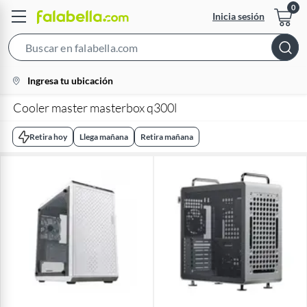
Inicia sesión
Search
Bar
location-
Ingresa tu ubicación
icon
Cooler master masterbox q300l
Retira hoy
Llega mañana
Retira mañana