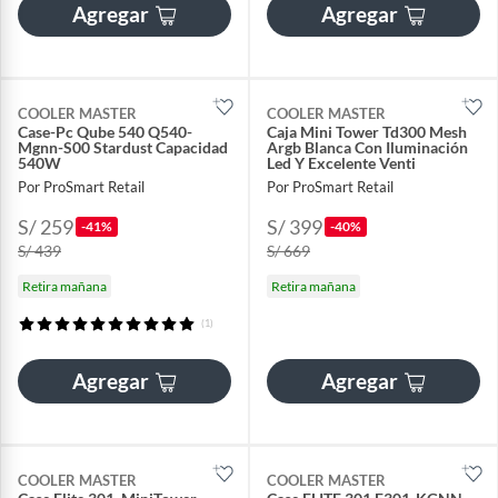
Agregar
Agregar
COOLER MASTER
COOLER MASTER
Case-Pc Qube 540 Q540-
Caja Mini Tower Td300 Mesh
Mgnn-S00 Stardust Capacidad
Argb Blanca Con Iluminación
540W
Led Y Excelente Venti
Por ProSmart Retail
Por ProSmart Retail
S/ 259
S/ 399
-41%
-40%
S/ 439
S/ 669
Retira mañana
Retira mañana
(1)
Agregar
Agregar
COOLER MASTER
COOLER MASTER