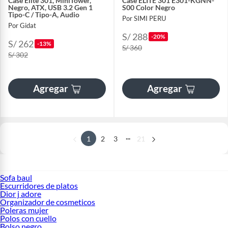
Case Elite 301, MiniTower,
Case ELITE 301 E301-KGNN-
Negro, ATX, USB 3.2 Gen 1
S00 Color Negro
Tipo-C / Tipo-A, Audio
Por SIMI PERU
Por Gidat
S/ 288
-20%
S/ 262
-13%
S/ 360
S/ 302
Agregar
Agregar
...
1
2
3
21
Sofa baul
Escurridores de platos
Dior j adore
Organizador de cosmeticos
Poleras mujer
Polos con cuello
Bolso negro