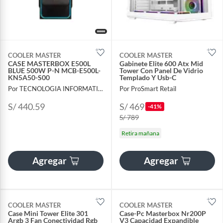
COOLER MASTER
COOLER MASTER
CASE MASTERBOX E500L
Gabinete Elite 600 Atx Mid
BLUE 500W P-N MCB-E500L-
Tower Con Panel De Vidrio
KN5A50-S00
Templado Y Usb-C
Por TECNOLOGIA INFORMATICA Y CONSULTORIA
Por ProSmart Retail
S/ 440.59
S/ 469
-41%
S/ 789
Retira mañana
Agregar
Agregar
COOLER MASTER
COOLER MASTER
Case Mini Tower Elite 301
Case-Pc Masterbox Nr200P
Argb 3 Fan Conectividad Rgb
V3 Capacidad Expandible