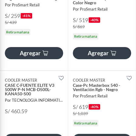
Color Negro
Por ProSmart Retail
Por ProSmart Retail
S/ 259
-41%
S/ 519
-40%
S/ 439
S/ 869
Retira mañana
Retira mañana
Agregar
Agregar
COOLER MASTER
COOLER MASTER
CASE C-FUENTE ELITE V3
Case-Pc Masterbox 540 -
500W P-N MCB-D500L-
Ventilación Rgb - Negro
KANA50-S00
Por ProSmart Retail
Por TECNOLOGIA INFORMATICA Y CONSULTORIA
S/ 619
-40%
S/ 460.59
S/ 1,039
Retira mañana