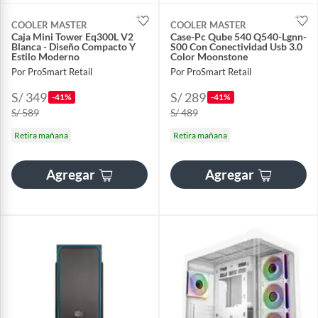
COOLER MASTER
COOLER MASTER
Caja Mini Tower Eq300L V2
Case-Pc Qube 540 Q540-Lgnn-
Blanca - Diseño Compacto Y
S00 Con Conectividad Usb 3.0
Estilo Moderno
Color Moonstone
Por ProSmart Retail
Por ProSmart Retail
S/ 349
S/ 289
-41%
-41%
S/ 589
S/ 489
Retira mañana
Retira mañana
Agregar
Agregar