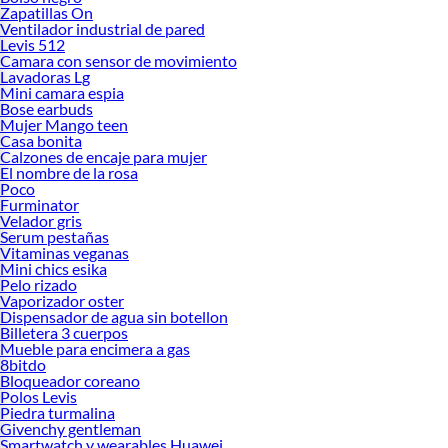
Zapatillas On
Ventilador industrial de pared
Levis 512
Camara con sensor de movimiento
Lavadoras Lg
Mini camara espia
Bose earbuds
Mujer Mango teen
Casa bonita
Calzones de encaje para mujer
El nombre de la rosa
Poco
Furminator
Velador gris
Serum pestañas
Vitaminas veganas
Mini chics esika
Pelo rizado
Vaporizador oster
Dispensador de agua sin botellon
Billetera 3 cuerpos
Mueble para encimera a gas
8bitdo
Bloqueador coreano
Polos Levis
Piedra turmalina
Givenchy gentleman
Smartwatch y wearables Huawei