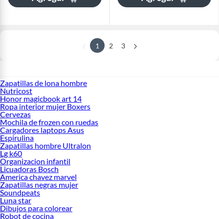
1
2
3
Zapatillas de lona hombre
Nutricost
Honor magicbook art 14
Ropa interior mujer Boxers
Cervezas
Mochila de frozen con ruedas
Cargadores laptops Asus
Espirulina
Zapatillas hombre Ultralon
Lg k60
Organizacion infantil
Licuadoras Bosch
America chavez marvel
Zapatillas negras mujer
Soundpeats
Luna star
Dibujos para colorear
Robot de cocina