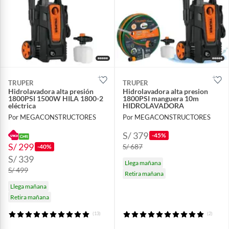
TRUPER
TRUPER
Hidrolavadora alta presión
Hidrolavadora alta presion
1800PSI 1500W HILA 1800-2
1800PSI manguera 10m
eléctrica
HIDROLAVADORA
Por MEGACONSTRUCTORES
Por MEGACONSTRUCTORES
S/ 379
-45%
S/ 299
S/ 687
-40%
S/ 339
Llega mañana
S/ 499
Retira mañana
Llega mañana
Retira mañana
(13)
(2)