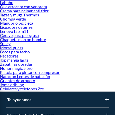
Labubu
Olla arrocera con vaporera
Crema para peinar anti frizz
Tazas y mugs Thermos
Chompa verde
Manubrio bicicleta
Licuadora osterizer
Lenovo tab m11
Cerave para piel grasa
Chaqueta marron hombre
Sulley
Morral guess
Focos para techo
Pecadoras
Top manga larga
Zapatillas doradas
Honor magic 5 pro
Pistola para pintar con compresor
Natacion Lentes de natación
Guantes de arquero
Joma dribling
Celulares y telefonos Zte
Te ayudamos