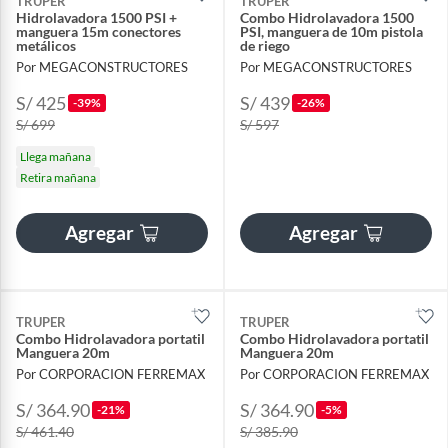
TRUPER
TRUPER
Hidrolavadora 1500 PSI +
Combo Hidrolavadora 1500
manguera 15m conectores
PSI, manguera de 10m pistola
metálicos
de riego
Por MEGACONSTRUCTORES
Por MEGACONSTRUCTORES
S/ 425
S/ 439
-39%
-26%
S/ 699
S/ 597
Llega mañana
Retira mañana
Agregar
Agregar
TRUPER
TRUPER
Combo Hidrolavadora portatil
Combo Hidrolavadora portatil
Manguera 20m
Manguera 20m
Por CORPORACION FERREMAX
Por CORPORACION FERREMAX
S/ 364.90
S/ 364.90
-21%
-5%
S/ 461.40
S/ 385.90