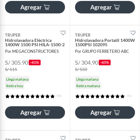
Agregar
Agregar
TRUPER
TRUPER
Hidrolavadora Eléctrica
Hidrolavadora Portatil 1400W
1400W 1500 PSI HILA-1500-2
1500PSI 102095
Por MEGACONSTRUCTORES
Por GRUPO FERRETERO ABC
S/ 305.90
S/ 304.90
-41%
-45%
S/ 515
S/ 550
Llega mañana
Llega mañana
Retira hoy
Retira mañana
(55)
(11)
Agregar
Agregar