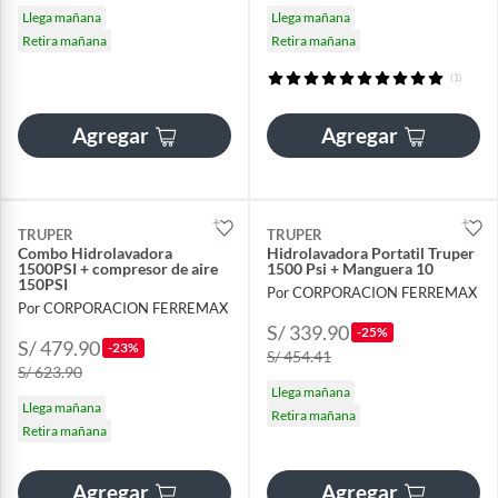
Llega mañana
Llega mañana
Retira mañana
Retira mañana
(1)
Agregar
Agregar
TRUPER
TRUPER
Combo Hidrolavadora
Hidrolavadora Portatil Truper
1500PSI + compresor de aire
1500 Psi + Manguera 10
150PSI
Por CORPORACION FERREMAX
Por CORPORACION FERREMAX
S/ 339.90
-25%
S/ 479.90
-23%
S/ 454.41
S/ 623.90
Llega mañana
Llega mañana
Retira mañana
Retira mañana
Agregar
Agregar