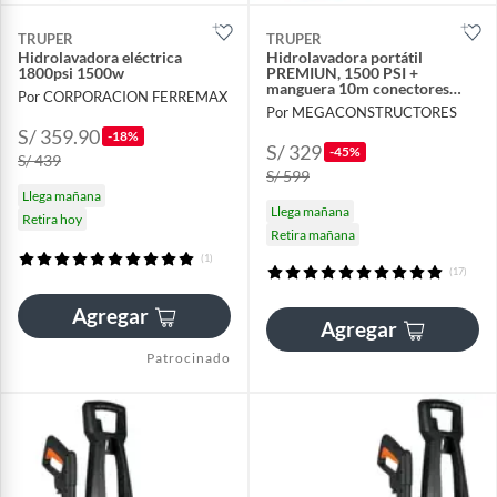
TRUPER
TRUPER
Hidrolavadora eléctrica
Hidrolavadora portátil
1800psi 1500w
PREMIUN, 1500 PSI +
manguera 10m conectores
Por CORPORACION FERREMAX
click
Por MEGACONSTRUCTORES
S/ 359.90
-18%
S/ 329
-45%
S/ 439
S/ 599
Llega mañana
Llega mañana
Retira hoy
Retira mañana
(1)
(17)
Agregar
Agregar
Patrocinado