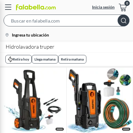
Inicia sesión
Search
Bar
location-
Ingresa tu ubicación
icon
Hidrolavadora truper
Retira hoy
Llega mañana
Retira mañana