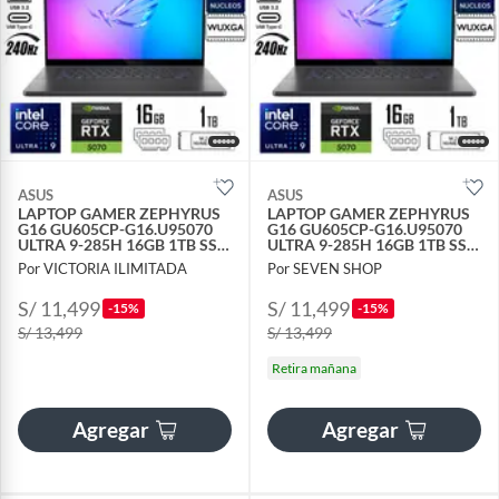
ASUS
ASUS
LAPTOP GAMER ZEPHYRUS
LAPTOP GAMER ZEPHYRUS
G16 GU605CP-G16.U95070
G16 GU605CP-G16.U95070
ULTRA 9-285H 16GB 1TB SSD
ULTRA 9-285H 16GB 1TB SSD
GEFORCE RTX 5070 8GB
GEFORCE RTX 5070 8GB
Por VICTORIA ILIMITADA
Por SEVEN SHOP
S/ 11,499
S/ 11,499
-15%
-15%
S/ 13,499
S/ 13,499
Retira mañana
Agregar
Agregar