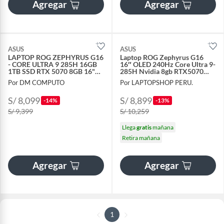
Agregar
Agregar
ASUS
ASUS
LAPTOP ROG ZEPHYRUS G16
Laptop ROG Zephyrus G16
- CORE ULTRA 9 285H 16GB
16″ OLED 240Hz Core Ultra 9-
1TB SSD RTX 5070 8GB 16"
285H Nvidia 8gb RTX5070
WQXGA 240HZ W11
Ram 16gb 1tb Ssd
Por DM COMPUTO
Por LAPTOPSHOP PERU.
S/ 8,099
S/ 8,899
-14%
-13%
S/ 9,399
S/ 10,259
Llega
gratis
mañana
Retira mañana
Agregar
Agregar
1