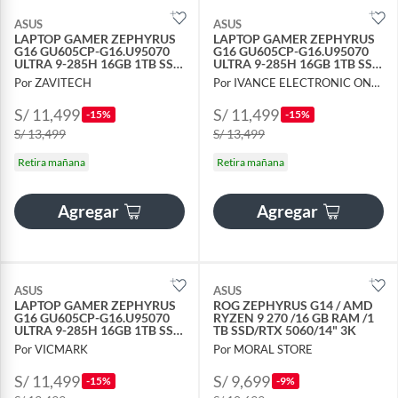
ASUS
ASUS
LAPTOP GAMER ZEPHYRUS
LAPTOP GAMER ZEPHYRUS
G16 GU605CP-G16.U95070
G16 GU605CP-G16.U95070
ULTRA 9-285H 16GB 1TB SSD
ULTRA 9-285H 16GB 1TB SSD
GEFORCE RTX 5070 8GB
GEFORCE RTX 5070 8GB
Por ZAVITECH
Por IVANCE ELECTRONIC ONLINE
S/ 11,499
S/ 11,499
-15%
-15%
S/ 13,499
S/ 13,499
Retira mañana
Retira mañana
Agregar
Agregar
ASUS
ASUS
LAPTOP GAMER ZEPHYRUS
ROG ZEPHYRUS G14 / AMD
G16 GU605CP-G16.U95070
RYZEN 9 270 /16 GB RAM /1
ULTRA 9-285H 16GB 1TB SSD
TB SSD/RTX 5060/14" 3K
GEFORCE RTX 5070 8GB
Por VICMARK
Por MORAL STORE
S/ 11,499
S/ 9,699
-15%
-9%