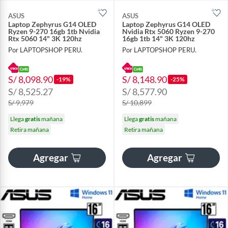
ASUS
ASUS
Laptop Zephyrus G14 OLED
Laptop Zephyrus G14 OLED
Ryzen 9-270 16gb 1tb Nvidia
Nvidia Rtx 5060 Ryzen 9-270
Rtx 5060 14" 3K 120hz
16gb 1tb 14" 3K 120hz
Por LAPTOPSHOP PERU.
Por LAPTOPSHOP PERU.
S/ 8,098.90
S/ 8,148.90
-19%
-25%
S/ 8,525.27
S/ 8,577.90
S/ 9,979
S/ 10,899
Llega
gratis
mañana
Llega
gratis
mañana
Retira mañana
Retira mañana
Agregar
Agregar