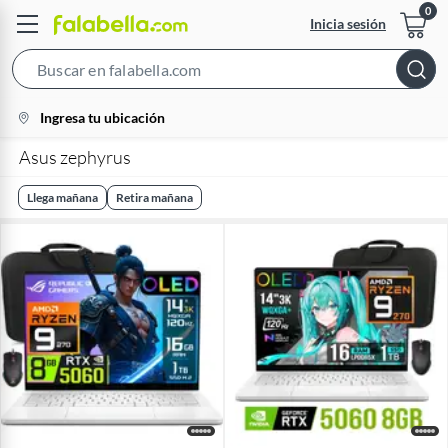
Inicia sesión
Search
Bar
location-
Ingresa tu ubicación
icon
Asus zephyrus
Llega mañana
Retira mañana