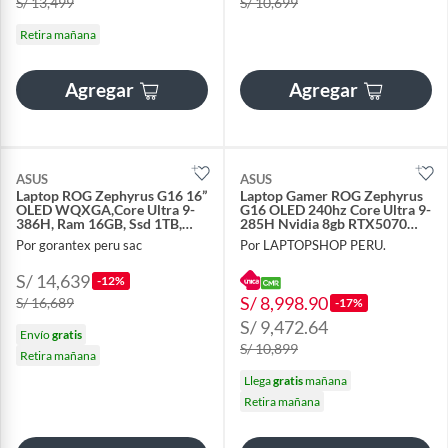
S/ 13,499
S/ 10,699
Retira mañana
Agregar
Agregar
ASUS
ASUS
Laptop ROG Zephyrus G16 16”
Laptop Gamer ROG Zephyrus
OLED WQXGA,Core Ultra 9-
G16 OLED 240hz Core Ultra 9-
386H, Ram 16GB, Ssd 1TB,
285H Nvidia 8gb RTX5070
RTX 5070
Ram 16gb 1tb Ssd
Por gorantex peru sac
Por LAPTOPSHOP PERU.
S/ 14,639
-12%
S/ 8,998.90
S/ 16,689
-17%
S/ 9,472.64
Envío
gratis
S/ 10,899
Retira mañana
Llega
gratis
mañana
Retira mañana