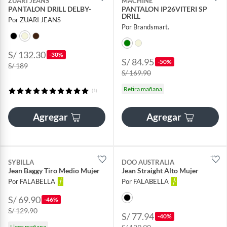
ZUARI JEANS
MACHINE
PANTALON DRILL DELBY-
PANTALON IP26VITERI SP
DRILL
Por ZUARI JEANS
Por Brandsmart.
S/ 132.30
-30%
S/ 84.95
-50%
S/ 189
S/ 169.90
Retira mañana
(1)
Agregar
Agregar
SYBILLA
DOO AUSTRALIA
Jean Baggy Tiro Medio Mujer
Jean Straight Alto Mujer
Por FALABELLA
Por FALABELLA
S/ 69.90
-46%
S/ 129.90
S/ 77.94
-40%
Llega mañana