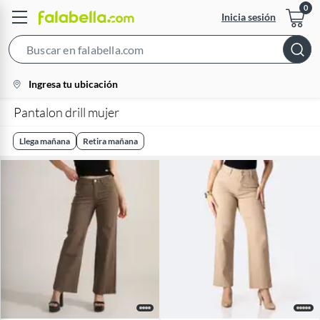
Inicia sesión
Search
Bar
location-
Ingresa tu ubicación
icon
Pantalon drill mujer
Llega mañana
Retira mañana