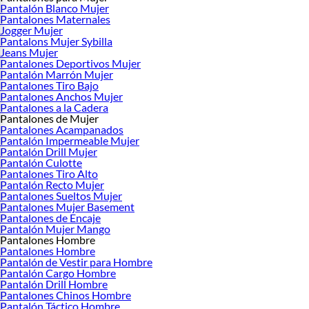
Pantalón Blanco Mujer
Pantalones Maternales
Jogger Mujer
Pantalons Mujer Sybilla
Jeans Mujer
Pantalones Deportivos Mujer
Pantalón Marrón Mujer
Pantalones Tiro Bajo
Pantalones Anchos Mujer
Pantalones a la Cadera
Pantalones de Mujer
Pantalones Acampanados
Pantalón Impermeable Mujer
Pantalón Drill Mujer
Pantalón Culotte
Pantalones Tiro Alto
Pantalón Recto Mujer
Pantalones Sueltos Mujer
Pantalones Mujer Basement
Pantalones de Encaje
Pantalón Mujer Mango
Pantalones Hombre
Pantalones Hombre
Pantalón de Vestir para Hombre
Pantalón Cargo Hombre
Pantalón Drill Hombre
Pantalones Chinos Hombre
Pantalón Táctico Hombre