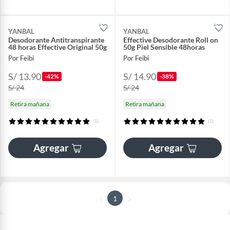
YANBAL
YANBAL
Desodorante Antitranspirante
Effective Desodorante Roll on
48 horas Effective Original 50g
50g Piel Sensible 48horas
Por Feibi
Por Feibi
S/ 13.90
S/ 14.90
-42%
-38%
S/ 24
S/ 24
Retira mañana
Retira mañana
(1)
(1)
Agregar
Agregar
1