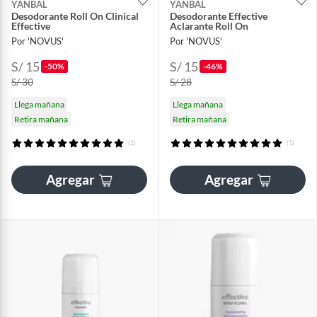
YANBAL
YANBAL
Desodorante Roll On Clinical
Desodorante Effective
Effective
Aclarante Roll On
Por 'NOVUS'
Por 'NOVUS'
S/ 15
S/ 15
-50%
-46%
S/ 30
S/ 28
Llega mañana
Llega mañana
Retira mañana
Retira mañana
(1)
(1)
Agregar
Agregar