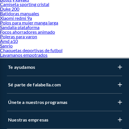
Camiseta sporting cristal
Duke 200
Batidoras manuales
Xiaomi redmi 9a
Polos para mujer manga larga
Sandalia plataforma
Focos ahorradores animado
Poleras para varon
Amd a10
Sanrio
Chaquetas deportivas de futbol
Lavamanos empotrados
Te ayudamos
Sé parte de falabella.com
Únete a nuestros programas
Nuestras empresas