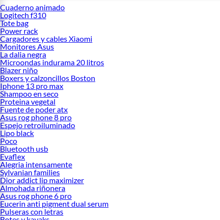
Cuaderno animado
Logitech f310
Tote bag
Power rack
Cargadores y cables Xiaomi
Monitores Asus
La dalia negra
Microondas indurama 20 litros
Blazer niño
Boxers y calzoncillos Boston
Iphone 13 pro max
Shampoo en seco
Proteina vegetal
Fuente de poder atx
Asus rog phone 8 pro
Espejo retroiluminado
Lipo black
Poco
Bluetooth usb
Evaflex
Alegria intensamente
Sylvanian families
Dior addict lip maximizer
Almohada riñonera
Asus rog phone 6 pro
Eucerin anti pigment dual serum
Pulseras con letras
Botes y kayaks