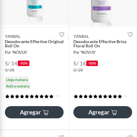
YANBAL
YANBAL
Desodorante Effective Original
Desodorante Effective Brisa
Roll On
Floral Roll On
Por 'NOVUS'
Por 'NOVUS'
S/ 14
S/ 14
-50%
-50%
S/ 28
S/ 28
Llega mañana
Retira mañana
(1)
(1)
Agregar
Agregar