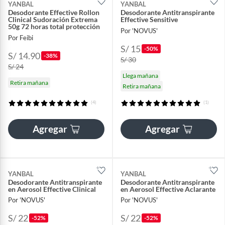
YANBAL
YANBAL
Desodorante Effective Rollon
Desodorante Antitranspirante
Clinical Sudoración Extrema
Effective Sensitive
50g 72 horas total protección
Por 'NOVUS'
Por Feibi
S/ 15
-50%
S/ 14.90
-38%
S/ 30
S/ 24
Llega mañana
Retira mañana
Retira mañana
(4)
(1)
Agregar
Agregar
YANBAL
YANBAL
Desodorante Antitranspirante
Desodorante Antitranspirante
en Aerosol Effective Clinical
en Aerosol Effective Aclarante
Por 'NOVUS'
Por 'NOVUS'
S/ 22
S/ 22
-52%
-52%