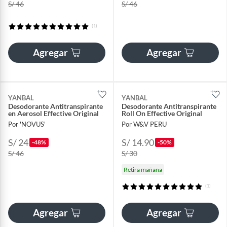
S/ 46
S/ 46
(1)
Agregar
Agregar
YANBAL
YANBAL
Desodorante Antitranspirante
Desodorante Antitranspirante
en Aerosol Effective Original
Roll On Effective Original
Por 'NOVUS'
Por W&V PERU
S/ 24
S/ 14.90
-48%
-50%
S/ 46
S/ 30
Retira mañana
(1)
Agregar
Agregar