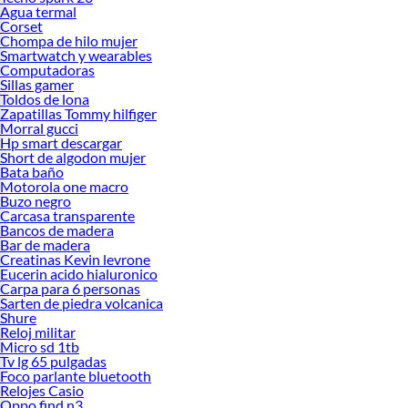
Agua termal
Corset
Chompa de hilo mujer
Smartwatch y wearables
Computadoras
Sillas gamer
Toldos de lona
Zapatillas Tommy hilfiger
Morral gucci
Hp smart descargar
Short de algodon mujer
Bata baño
Motorola one macro
Buzo negro
Carcasa transparente
Bancos de madera
Bar de madera
Creatinas Kevin levrone
Eucerin acido hialuronico
Carpa para 6 personas
Sarten de piedra volcanica
Shure
Reloj militar
Micro sd 1tb
Tv lg 65 pulgadas
Foco parlante bluetooth
Relojes Casio
Oppo find n3