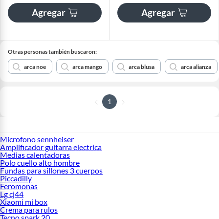
Agregar
Agregar
Otras personas también buscaron:
arca noe
arca mango
arca blusa
arca alianza
1
Microfono sennheiser
Amplificador guitarra electrica
Medias calentadoras
Polo cuello alto hombre
Fundas para sillones 3 cuerpos
Piccadilly
Feromonas
Lg cj44
Xiaomi mi box
Crema para rulos
Tecno spark 20