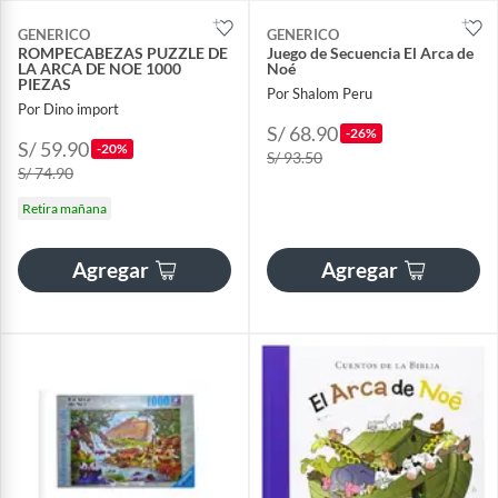
GENERICO
GENERICO
ROMPECABEZAS PUZZLE DE
Juego de Secuencia El Arca de
LA ARCA DE NOE 1000
Noé
PIEZAS
Por Shalom Peru
Por Dino import
S/ 68.90
-26%
S/ 59.90
-20%
S/ 93.50
S/ 74.90
Retira mañana
Agregar
Agregar