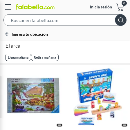
Inicia sesión
Search
Bar
location-
Ingresa tu ubicación
icon
El arca
Llega mañana
Retira mañana