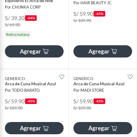
Equilibrio El Arca de Noé
Por HAIR BEAUTY JC
Por CHUNKA CORP
S/ 59.90
-45%
S/ 39.20
-44%
S/ 109.90
S/ 69.90
Retira mañana
Agregar
Agregar
GENERICO
GENERICO
Arca de Cuna Musical Azul
Arca de Cuna Musical Azul
Por TODO BARATO.
Por MADI STORE
S/ 59.90
S/ 59.90
-45%
-45%
S/ 109.90
S/ 109.90
Agregar
Agregar