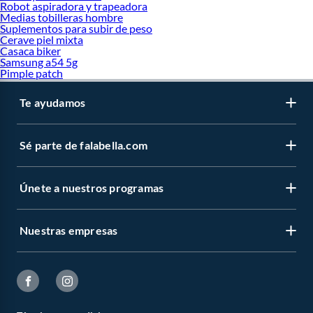
Robot aspiradora y trapeadora
Medias tobilleras hombre
Suplementos para subir de peso
Cerave piel mixta
Casaca biker
Samsung a54 5g
Pimple patch
Te ayudamos
Sé parte de falabella.com
Únete a nuestros programas
Nuestras empresas