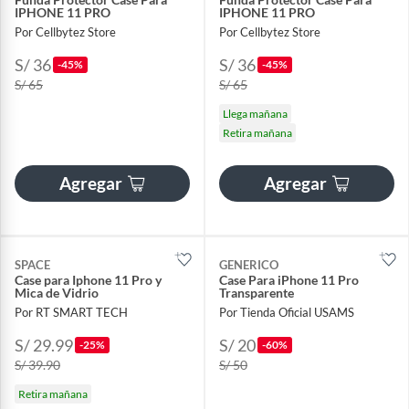
IPHONE 11 PRO
IPHONE 11 PRO
Por Cellbytez Store
Por Cellbytez Store
S/ 36
S/ 36
-45%
-45%
S/ 65
S/ 65
Llega mañana
Retira mañana
Agregar
Agregar
SPACE
GENERICO
Case para Iphone 11 Pro y
Case Para iPhone 11 Pro
Mica de Vidrio
Transparente
Por RT SMART TECH
Por Tienda Oficial USAMS
S/ 29.99
S/ 20
-25%
-60%
S/ 39.90
S/ 50
Retira mañana