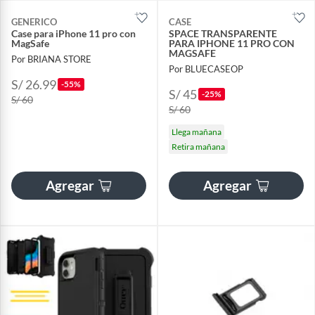
GENERICO
CASE
Case para iPhone 11 pro con
SPACE TRANSPARENTE
MagSafe
PARA IPHONE 11 PRO CON
MAGSAFE
Por BRIANA STORE
Por BLUECASEOP
S/ 26.99
-55%
S/ 45
-25%
S/ 60
S/ 60
Llega mañana
Retira mañana
Agregar
Agregar