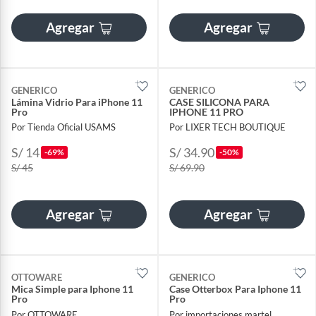
Agregar
Agregar
GENERICO
GENERICO
Lámina Vidrio Para iPhone 11
CASE SILICONA PARA
Pro
IPHONE 11 PRO
Por Tienda Oficial USAMS
Por LIXER TECH BOUTIQUE
S/ 14
S/ 34.90
-69%
-50%
S/ 45
S/ 69.90
Agregar
Agregar
OTTOWARE
GENERICO
Mica Simple para Iphone 11
Case Otterbox Para Iphone 11
Pro
Pro
Por OTTOWARE
Por importaciones martel