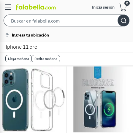
Inicia sesión
Search
Bar
location-
Ingresa tu ubicación
icon
Iphone 11 pro
Llega mañana
Retira mañana