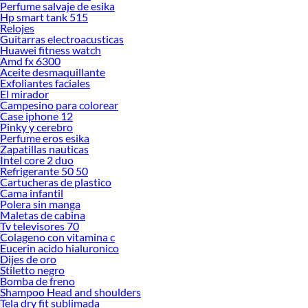
Perfume salvaje de esika
Hp smart tank 515
Relojes
Guitarras electroacusticas
Huawei fitness watch
Amd fx 6300
Aceite desmaquillante
Exfoliantes faciales
El mirador
Campesino para colorear
Case iphone 12
Pinky y cerebro
Perfume eros esika
Zapatillas nauticas
Intel core 2 duo
Refrigerante 50 50
Cartucheras de plastico
Cama infantil
Polera sin manga
Maletas de cabina
Tv televisores 70
Colageno con vitamina c
Eucerin acido hialuronico
Dijes de oro
Stiletto negro
Bomba de freno
Shampoo Head and shoulders
Tela dry fit sublimada