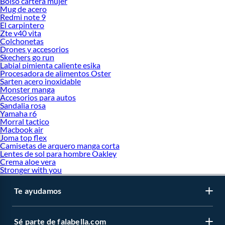
Bolso cartera mujer
Mug de acero
Redmi note 9
El carpintero
Zte v40 vita
Colchonetas
Drones y accesorios
Skechers go run
Labial pimienta caliente esika
Procesadora de alimentos Oster
Sarten acero inoxidable
Monster manga
Accesorios para autos
Sandalia rosa
Yamaha r6
Morral tactico
Macbook air
Joma top flex
Camisetas de arquero manga corta
Lentes de sol para hombre Oakley
Crema aloe vera
Stronger with you
Te ayudamos
Sé parte de falabella.com