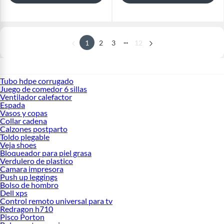
...
1
2
3
12
Tubo hdpe corrugado
Juego de comedor 6 sillas
Ventilador calefactor
Espada
Vasos y copas
Collar cadena
Calzones postparto
Toldo plegable
Veja shoes
Bloqueador para piel grasa
Verdulero de plastico
Camara impresora
Push up leggings
Bolso de hombro
Dell xps
Control remoto universal para tv
Redragon h710
Pisco Porton