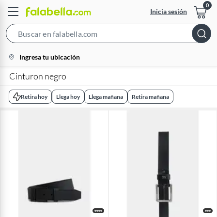
Inicia sesión
Search
Bar
location-
Ingresa tu ubicación
icon
Cinturon negro
Retira hoy
Llega hoy
Llega mañana
Retira mañana