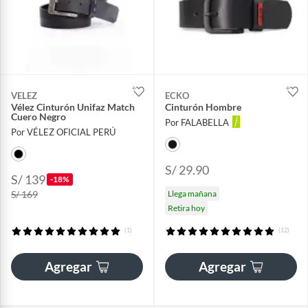
VELEZ
ECKO
Vélez Cinturón Unifaz Match
Cinturón Hombre
Cuero Negro
Por FALABELLA
Por VÉLEZ OFICIAL PERÚ
S/ 29.90
S/ 139
-18%
S/ 169
Llega mañana
Retira hoy
(1)
(12)
Agregar
Agregar