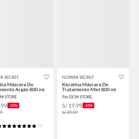
R SECRET
FLOWER SECRET
ina Máscara De
Keratina Máscara De
miento Argán 800 ml.
Tratamiento Miel 800 ml.
CM STORE
Por DCM STORE
.99
S/ 19.99
-33%
-33%
99
S/ 29.99
(1)