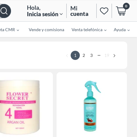
0
Hola
,
Mi
cuenta
Inicia sesión
eta CMR
Vende y comisiona
Venta telefónica
Ayuda
...
1
2
3
19