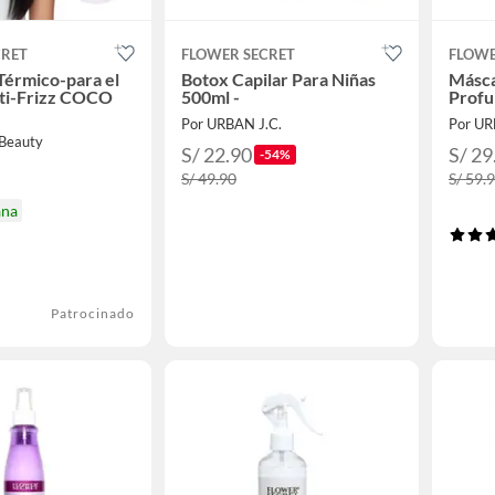
CRET
FLOWER SECRET
FLOWE
Térmico-para el
Botox Capilar Para Niñas
Másca
nti-Frizz COCO
500ml -
Profu
Por URBAN J.C.
Por UR
 Beauty
S/ 22.90
S/ 29
-54%
S/ 49.90
S/ 59.
ana
Patrocinado