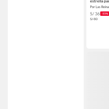
estrella pa
Por Las Rein
S/ 36
-55%
S/ 80