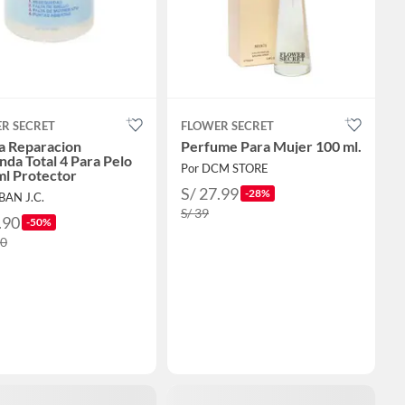
R SECRET
FLOWER SECRET
 Reparacion
Perfume Para Mujer 100 ml.
nda Total 4 Para Pelo
Por DCM STORE
l Protector
S/ 27.99
-28%
BAN J.C.
S/ 39
.90
-50%
90