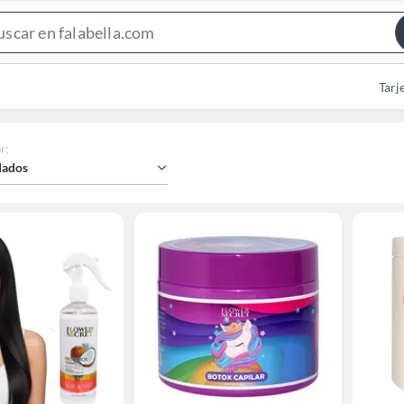
Search
Bar
Tarj
r
:
ados