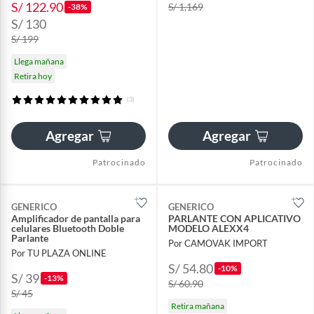
S/ 122.90
S/ 1,169
-38%
S/ 130
S/ 199
Llega mañana
Retira hoy
(3)
Agregar
Agregar
Patrocinado
Patrocinado
GENERICO
GENERICO
Amplificador de pantalla para
PARLANTE CON APLICATIVO
celulares Bluetooth Doble
MODELO ALEXX4
Parlante
Por CAMOVAK IMPORT
Por TU PLAZA ONLINE
S/ 54.80
-10%
S/ 39
-13%
S/ 60.90
S/ 45
Retira mañana