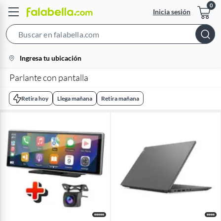
Inicia sesión
Search
Bar
location-
Ingresa tu ubicación
icon
Parlante con pantalla
Retira hoy
Llega mañana
Retira mañana