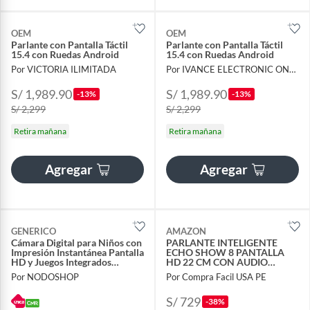
OEM
OEM
Parlante con Pantalla Táctil
Parlante con Pantalla Táctil
15.4 con Ruedas Android
15.4 con Ruedas Android
Por VICTORIA ILIMITADA
Por IVANCE ELECTRONIC ONLINE
S/ 1,989.90
S/ 1,989.90
-13%
-13%
S/ 2,299
S/ 2,299
Retira mañana
Retira mañana
Agregar
Agregar
GENERICO
AMAZON
Cámara Digital para Niños con
PARLANTE INTELIGENTE
Impresión Instantánea Pantalla
ECHO SHOW 8 PANTALLA
HD y Juegos Integrados
HD 22 CM CON AUDIO
Incluye Pack de papel de
ESPACIAL Y ALEXA+ -
Por NODOSHOP
Por Compra Facil USA PE
Respuesto
GRAFITO
S/ 729
-38%