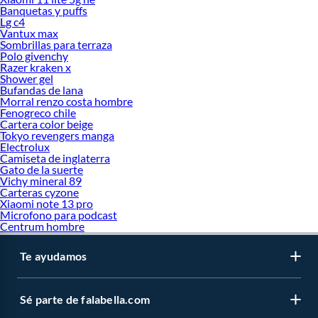
Banquetas y puffs
Lg c4
Vantux max
Sombrillas para terraza
Polo givenchy
Razer kraken x
Shower gel
Bufandas de lana
Morral renzo costa hombre
Fenogreco chile
Cartera color beige
Tokyo revengers manga
Electrolux
Camiseta de inglaterra
Gato de la suerte
Vichy mineral 89
Carteras cyzone
Xiaomi note 13 pro
Microfono para podcast
Centrum hombre
Te ayudamos
Sé parte de falabella.com