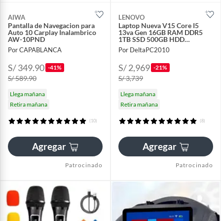
AIWA
LENOVO
Pantalla de Navegacion para
Laptop Nueva V15 Core I5
Auto 10 Carplay Inalambrico
13va Gen 16GB RAM DDR5
AW-10PND
1TB SSD 500GB HDD
EXTERNO
Por CAPABLANCA
Por DeltaPC2010
S/ 349.90
S/ 2,969
-41%
-21%
S/ 589.90
S/ 3,739
Llega mañana
Llega mañana
Retira mañana
Retira mañana
(10)
(8)
Agregar
Agregar
Patrocinado
Patrocinado