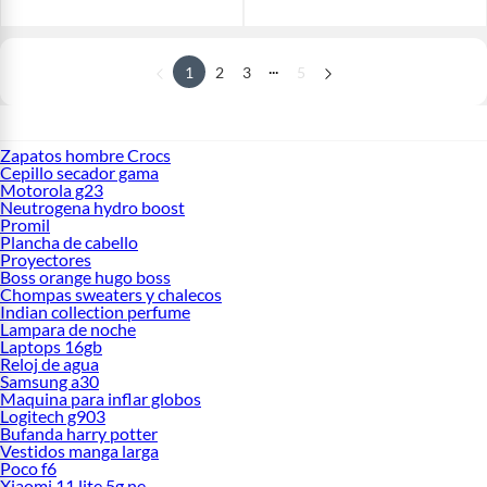
...
1
2
3
5
Zapatos hombre Crocs
Cepillo secador gama
Motorola g23
Neutrogena hydro boost
Promil
Plancha de cabello
Proyectores
Boss orange hugo boss
Chompas sweaters y chalecos
Indian collection perfume
Lampara de noche
Laptops 16gb
Reloj de agua
Samsung a30
Maquina para inflar globos
Logitech g903
Bufanda harry potter
Vestidos manga larga
Poco f6
Xiaomi 11 lite 5g ne