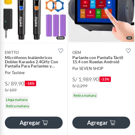
EWTTO
OEM
Micrófonos Inalámbricos
Parlante con Pantalla Táctil
Dobles Karaoke 2.4GHz Con
15.4 con Ruedas Android
Pantalla Para Parlantes y
Por SEVEN SHOP
Eventos
Por Tashine
S/ 1,989.90
-13%
S/ 89.90
-18%
S/ 2,299
S/ 109
Retira mañana
Llega mañana
Retira mañana
Agregar
Agregar