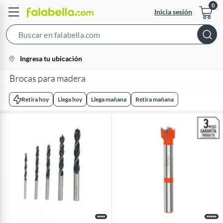
Inicia sesión
Search
Bar
location-
Ingresa tu ubicación
icon
Brocas para madera
Retira hoy
Llega hoy
Llega mañana
Retira mañana