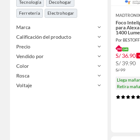
Tecnología
Decohogar
Ferretería
Electrohogar
MADTRONI
Foco Intel
Marca
para Alex
1400 Lume
Calificación del producto
Por BESTOF
Precio
S/ 36.90
Vendido por
-
S/ 39.90
Color
S/ 99
Rosca
Llega maña
Voltaje
Retira mañ