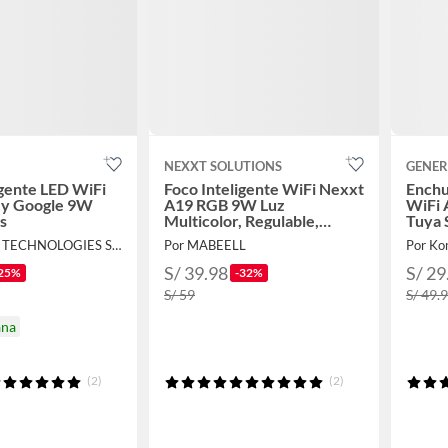
NEXXT SOLUTIONS
GENER
igente LED WiFi
Foco Inteligente WiFi Nexxt
Enchu
 y Google 9W
A19 RGB 9W Luz
WiFi 
s
Multicolor, Regulable,
Tuya 
Compatible con Alexa y
Por BELLOTA TECHNOLOGIES S.A.C
Por MABEELL
Por Ko
Google Home
S/ 39.98
S/ 29
25%
-32%
S/ 59
S/ 49.
ana
(2)
(2)