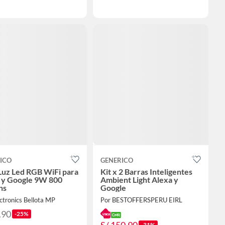
ICO
GENERICO
Luz Led RGB WiFi para
Kit x 2 Barras Inteligentes
 y Google 9W 800
Ambient Light Alexa y
ns
Google
ctronics Bellota MP
Por BESTOFFERSPERU EIRL
.90
-25%
S/ 150.90
-31%