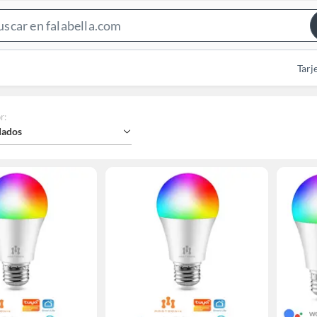
Search
Bar
Tarj
r
:
ados