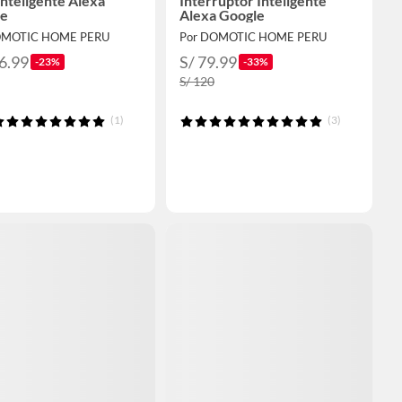
Inteligente Alexa
Interruptor Inteligente
le
Alexa Google
OMOTIC HOME PERU
Por DOMOTIC HOME PERU
6.99
S/ 79.99
-23%
-33%
S/ 120
(1)
(3)