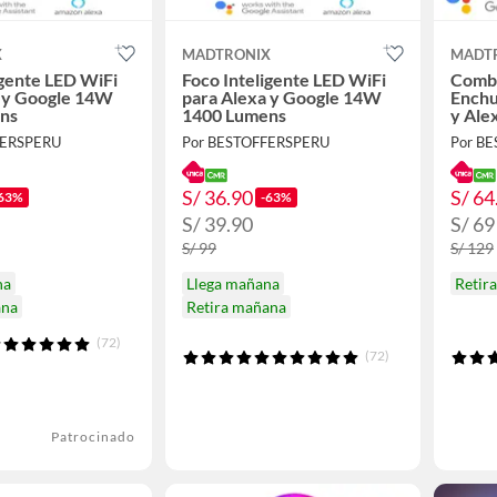
X
MADTRONIX
MADT
igente LED WiFi
Foco Inteligente LED WiFi
Combo
a y Google 14W
para Alexa y Google 14W
Enchu
ns
1400 Lumens
y Alex
FERSPERU
Por BESTOFFERSPERU
Por B
S/ 36.90
S/ 64
63%
-63%
S/ 39.90
S/ 69
S/ 99
S/ 129
na
Llega mañana
Retir
ana
Retira mañana
(72)
(72)
Patrocinado