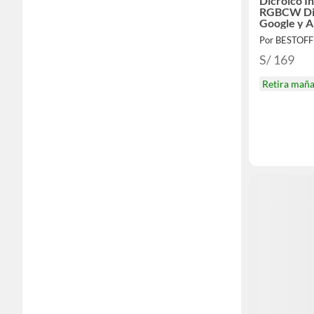
Dicroico I
RGBCW Di
Google y A
Por BESTOFF
S/ 169
Retira mañ