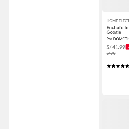
HOME ELEC
Enchufe In
Google
Por DOMOT
S/ 41.99
-
S/ 70