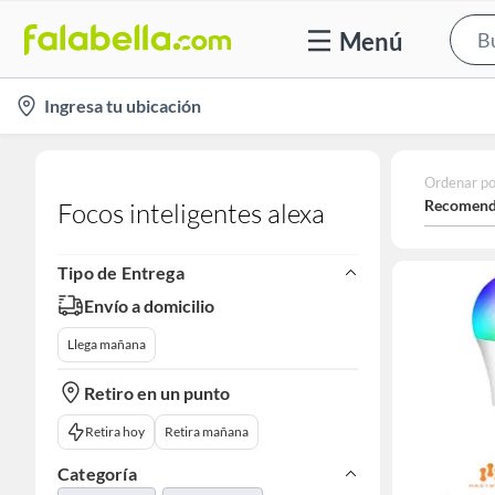
Menú
location-
Ingresa tu ubicación
icon
Ordenar po
Recomend
Focos inteligentes alexa
Tipo de Entrega
Envío a domicilio
Llega mañana
Retiro en un punto
Retira hoy
Retira mañana
Categoría