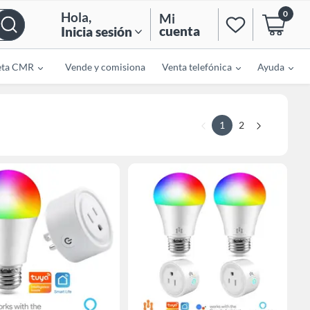
0
Hola
,
Mi
cuenta
Inicia sesión
eta CMR
Vende y comisiona
Venta telefónica
Ayuda
1
2