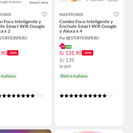
RONIX
MADTRONIX
 Foco Inteligente y
Combo Foco Inteligente y
fe Smart Wifi Google
Enchufe Smart Wifi Google
a x 2
y Alexa x 4
ESTOFFERSPERU
Por BESTOFFERSPERU
.90
S/ 131.90
-50%
-49%
S/ 139
S/ 259
a mañana
Retira mañana
(11)
(3)