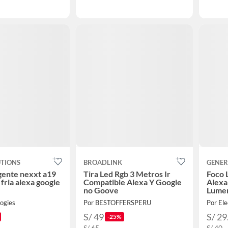
UTIONS
BROADLINK
GENER
igente nexxt a19
Tira Led Rgb 3 Metros Ir
Foco 
y fria alexa google
Compatible Alexa Y Google
Alexa
no Goove
Lume
ogies
Por BESTOFFERSPERU
Por Ele
S/ 49
S/ 29
-25%
S/ 65
S/ 40