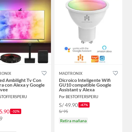
RONIX
MADTRONIX
Led Ambilight Tv Con
Dicroico Inteligente Wifi
a con Alexa y Google
GU10 compatible Google
ovee
Assistant y Alexa
ESTOFFERSPERU
Por BESTOFFERSPERU
S/ 49.90
-47%
5.90
S/ 95
-32%
9
Retira mañana