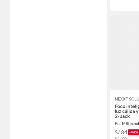
NEXXT SOL
Foco intel
luz cálida 
2-pack
Por MRtecnol
S/ 84
-44%
S/ 150