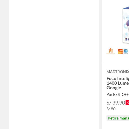
MADTRONI
Foco Intel
1400 Lume
Google
Por BESTOF
S/ 39.90
-
S/ 80
Retira mañ