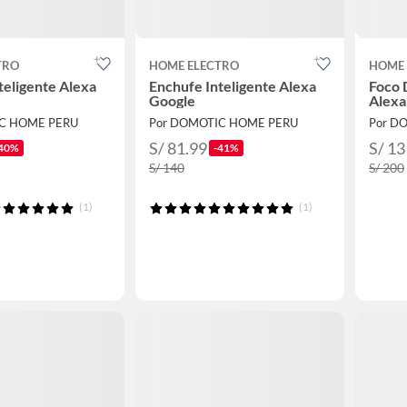
TRO
HOME ELECTRO
HOME 
teligente Alexa
Enchufe Inteligente Alexa
Foco 
Google
Alexa
IC HOME PERU
Por DOMOTIC HOME PERU
Por D
S/ 81.99
S/ 13
40%
-41%
S/ 140
S/ 200
(1)
(1)