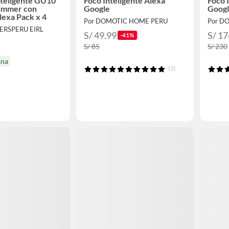
nteligente GU10
Foco Inteligente Alexa
Foco 
mmer con
Google
Goog
lexa Pack x 4
Por DOMOTIC HOME PERU
Por D
ERSPERU EIRL
S/ 49.99
S/ 17
-41%
S/ 85
S/ 230
ana
(2)