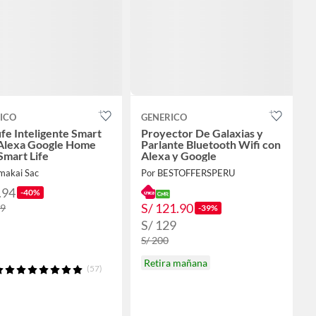
ICO
GENERICO
fe Inteligente Smart
Proyector De Galaxias y
Alexa Google Home
Parlante Bluetooth Wifi con
Smart Life
Alexa y Google
makai Sac
Por BESTOFFERSPERU
.94
-40%
S/ 121.90
99
-39%
S/ 129
S/ 200
Retira mañana
(57)