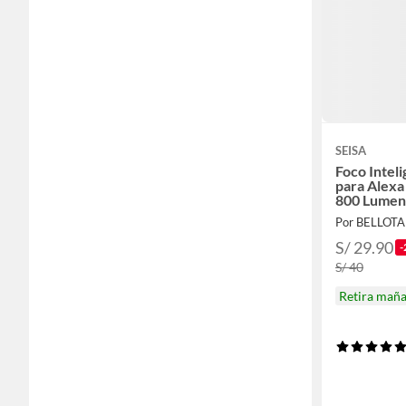
SEISA
Foco Intel
para Alexa
800 Lumen
S/ 29.90
-
S/ 40
Retira mañ