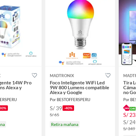
X
MADTRONIX
MADT
igente 14W Pro
Foco Inteligente WiFi Led
Tira 
ns Alexa y
9W 800 Lumens compatible
Cámar
Alexa y Google
no G
FERSPERU
Por BESTOFFERSPERU
Por B
S/ 39
50%
-40%
S/ 23
S/ 65
S/ 24
ana
Retira mañana
S/ 349