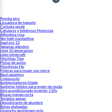
Pomba gira
Licuadora de juguete
Corbata verde
Celulares y telefonos Motorola
Alfombra rosa
Sky high maybelline
Ipad pro 12
Sabanas algodon
Intel 10 generacion
Lego minecraft
Mochilas Tigo
Pistas de autos
Monitores Hp
Poleras para mujer con cierre
Baul zapatero
Crepusculo
Ambientadores Glade
Sueteres tejidos para mujer de moda
Aire acondicionado inverter 110v
Blusas manga corta
Teclados gamer
Desodorante de alumbre
Botas plateadas
Givenchy gentlemen only