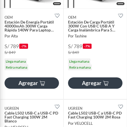
OEM
OEM
Estación De Energía Portátil
Estación De Carga Portátil
40000mAh 300W Carga
300W Con USB C USB A Y
Rápida 140W Para Laptop
Carga Inalámbrica Para 5
Celular Y Dron
Equipos
Por Alta
Por Tashine
S/ 789
S/ 789
-7%
-7%
S/ 849
S/ 849
Llega mañana
Llega mañana
Retira mañana
Retira mañana
Agregar
Agregar
UGREEN
UGREEN
Cable L502 USB-C a USB-C PD
Cable L502 USB-C a USB-C PD
Fast Charging 100W 2M
Fast Charging 100W 2M Rosa
Blanco
Por VELOCELL