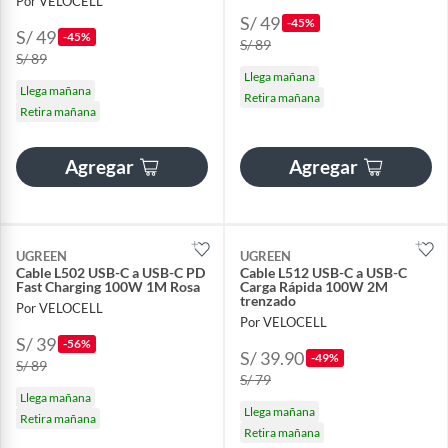
Por VELOCELL
S/ 49
-45%
S/ 49
-45%
S/ 89
S/ 89
Llega mañana
Llega mañana
Retira mañana
Retira mañana
Agregar
Agregar
UGREEN
UGREEN
Cable L502 USB-C a USB-C PD
Cable L512 USB-C a USB-C
Fast Charging 100W 1M Rosa
Carga Rápida 100W 2M
trenzado
Por VELOCELL
Por VELOCELL
S/ 39
-56%
S/ 39.90
-49%
S/ 89
S/ 79
Llega mañana
Llega mañana
Retira mañana
Retira mañana