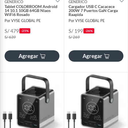
GENERICO
GENERICO
Tablet COLORROOM Android
Cargador USB C Cacacece
14 10.1 10GB 64GB Niaos
200W 7 Puertos GaN Carga
WiFi6 Rosado
Raapida
Por VYSE GLOBAL PE
Por VYSE GLOBAL PE
S/ 479
S/ 199
-25%
-26%
S/ 639
S/ 269
Agregar
Agregar