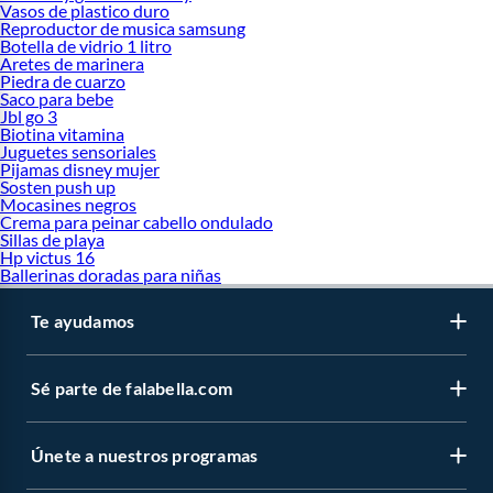
Vasos de plastico duro
Reproductor de musica samsung
Botella de vidrio 1 litro
Aretes de marinera
Piedra de cuarzo
Saco para bebe
Jbl go 3
Biotina vitamina
Juguetes sensoriales
Pijamas disney mujer
Sosten push up
Mocasines negros
Crema para peinar cabello ondulado
Sillas de playa
Hp victus 16
Ballerinas doradas para niñas
Te ayudamos
Sé parte de falabella.com
Únete a nuestros programas