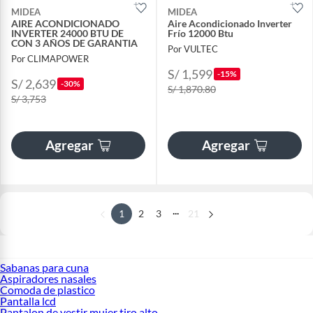
MIDEA
MIDEA
AIRE ACONDICIONADO
Aire Acondicionado Inverter
INVERTER 24000 BTU DE
Frío 12000 Btu
CON 3 AÑOS DE GARANTIA
Por VULTEC
Por CLIMAPOWER
S/ 1,599
-15%
S/ 2,639
-30%
S/ 1,870.80
S/ 3,753
Agregar
Agregar
...
1
2
3
21
Sabanas para cuna
Aspiradores nasales
Comoda de plastico
Pantalla lcd
Pantalon de vestir mujer tiro alto