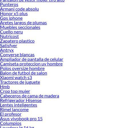
Punteros
Armani code absolu
Honor x5 plus
Gps iphone
Aretes largos de plumas
Muebles seccionales
Cuello neru
Nutricost
Zapatero plastico
Satisfyer
Antryx
Converse blancas
Ampliador de pantalla de celular
Camiseta proteccion uv hombre
Polos oversize hombre
Balon de futbol de salon
Xiaomi watch s3
Tractores de juguete
Hmb
Crop top mujer
Cabeceros de cama de madera
Refrigerador Hisense
Lentes inteligentes
Rimel lancome
El profesor
Asus vivobook pro 15
Columpios
Lavadora lg 16 kg