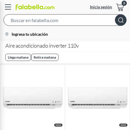
Inicia sesión
Search
Bar
location-
Ingresa tu ubicación
icon
Aire acondicionado inverter 110v
Llega mañana
Retira mañana