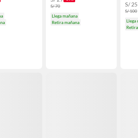
S/ 25
S/ 70
S/ 100
na
Llega mañana
Llega
ana
Retira mañana
Retir