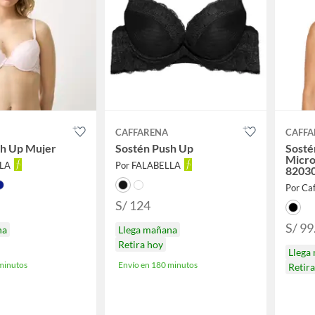
CAFFARENA
CAFFA
sh Up Mujer
Sostén Push Up
Sosté
Micro
LLA
Por FALABELLA
8203
Por Ca
S/ 124
S/ 99
na
Llega mañana
Retira hoy
Llega
minutos
Envío en 180 minutos
Retir