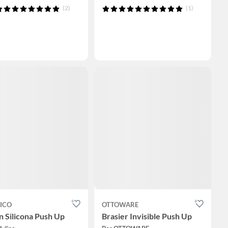
(2)
(1)
ICO
OTTOWARE
n Silicona Push Up
Brasier Invisible Push Up