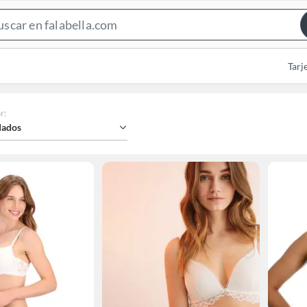
Search
Bar
Tarj
r
:
ados