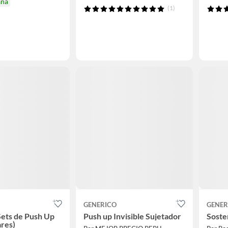
ana
(1)
GENERICO
GENER
Sets de Push Up
Push up Invisible Sujetador
Soste
ares)