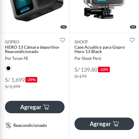
GOPRO
SHOOT
HERO 13 Cámara deportiva-
Case Acuático para Gopro
Reacondicionado
Hero 13 Black
Por Tyson PE
Por Shoot Perú
S/ 139.80
-22%
S/ 179
S/ 1,699
-29%
S/ 2,399
Agregar
Agregar
Reacondicionado