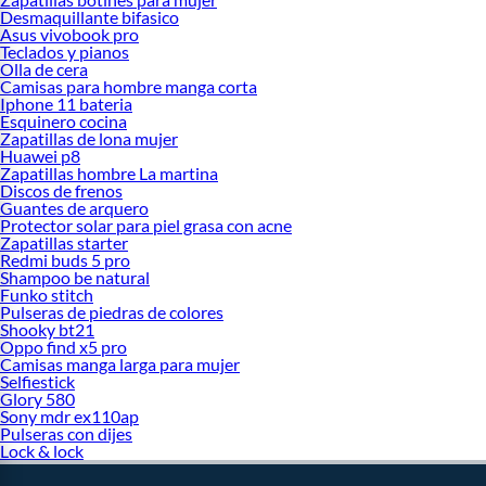
Desmaquillante bifasico
Asus vivobook pro
Teclados y pianos
Olla de cera
Camisas para hombre manga corta
Iphone 11 bateria
Esquinero cocina
Zapatillas de lona mujer
Huawei p8
Zapatillas hombre La martina
Discos de frenos
Guantes de arquero
Protector solar para piel grasa con acne
Zapatillas starter
Redmi buds 5 pro
Shampoo be natural
Funko stitch
Pulseras de piedras de colores
Shooky bt21
Oppo find x5 pro
Camisas manga larga para mujer
Selfiestick
Glory 580
Sony mdr ex110ap
Pulseras con dijes
Lock & lock