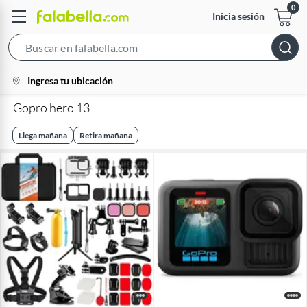
Inicia sesión
Search
Bar
location-
Ingresa tu ubicación
icon
Gopro hero 13
Llega mañana
Retira mañana