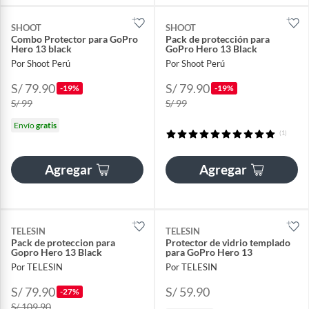
SHOOT
SHOOT
Combo Protector para GoPro
Pack de protección para
Hero 13 black
GoPro Hero 13 Black
Por Shoot Perú
Por Shoot Perú
S/ 79.90
S/ 79.90
-19%
-19%
S/ 99
S/ 99
Envío
gratis
(1)
Agregar
Agregar
TELESIN
TELESIN
Pack de proteccion para
Protector de vidrio templado
Gopro Hero 13 Black
para GoPro Hero 13
Por TELESIN
Por TELESIN
S/ 79.90
S/ 59.90
-27%
S/ 109.90