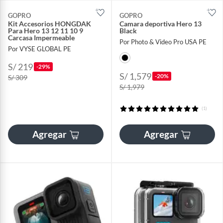
GOPRO
GOPRO
Kit Accesorios HONGDAK
Camara deportiva Hero 13
Para Hero 13 12 11 10 9
Black
Carcasa Impermeable
Por Photo & Video Pro USA PE
Por VYSE GLOBAL PE
S/ 219
-29%
S/ 1,579
-20%
S/ 309
S/ 1,979
(1)
Agregar
Agregar