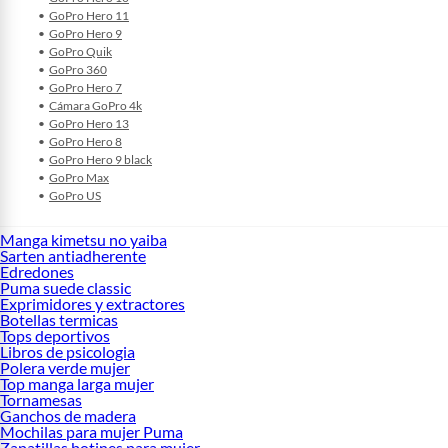
GoPro Hero 11
GoPro Hero 9
GoPro Quik
GoPro 360
GoPro Hero 7
Cámara GoPro 4k
GoPro Hero 13
GoPro Hero 8
GoPro Hero 9 black
GoPro Max
GoPro US
Manga kimetsu no yaiba
Sarten antiadherente
Edredones
Puma suede classic
Exprimidores y extractores
Botellas termicas
Tops deportivos
Libros de psicologia
Polera verde mujer
Top manga larga mujer
Tornamesas
Ganchos de madera
Mochilas para mujer Puma
Zapatillas botines para mujer