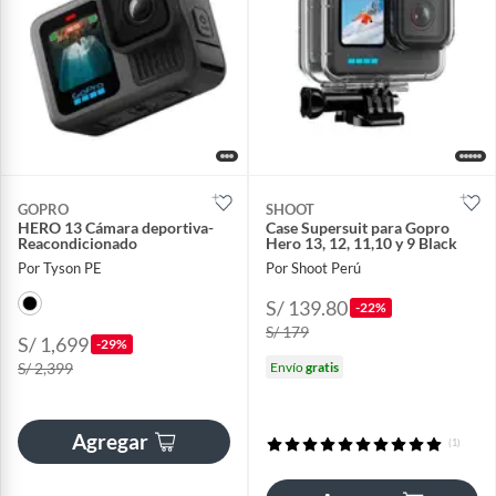
GOPRO
SHOOT
HERO 13 Cámara deportiva-
Case Supersuit para Gopro
Reacondicionado
Hero 13, 12, 11,10 y 9 Black
Por Tyson PE
Por Shoot Perú
S/ 139.80
-22%
S/ 179
S/ 1,699
-29%
S/ 2,399
Envío
gratis
Agregar
(1)