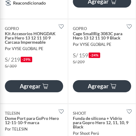
Agregar
Reacondicionado
GOPRO
GOPRO
Kit Accesorios HONGDAK
Cage SmallRig 3083C para
Para Hero 13 12 11 10 9
Hero 13 12 11 10 9 Black
Carcasa Impermeable
Por VYSE GLOBAL PE
Por VYSE GLOBAL PE
S/ 159
-24%
S/ 219
-29%
S/ 209
S/ 309
Agregar
Agregar
TELESIN
SHOOT
Dome Port para GoPro Hero
Funda de silicona + Vidrio
12-11-10-9 marca
para Gopro Hero 12, 11, 10, 9
Black
Por TELESIN
Por Shoot Perú