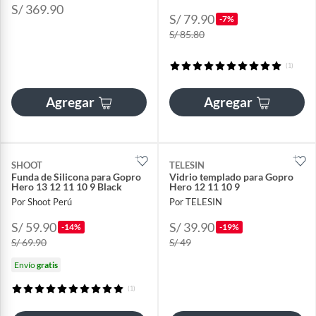
S/ 369.90
S/ 79.90
-7%
S/ 85.80
(1)
Agregar
Agregar
SHOOT
TELESIN
Funda de Silicona para Gopro
Vidrio templado para Gopro
Hero 13 12 11 10 9 Black
Hero 12 11 10 9
Por Shoot Perú
Por TELESIN
S/ 59.90
S/ 39.90
-14%
-19%
S/ 69.90
S/ 49
Envío
gratis
(1)