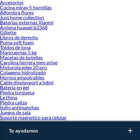
GoPro Hero 13
Accesorios
GoPro Hero 8
Cocina miray 5 hornillas
GoPro Hero 9 black
Alfombra flores
Just home collection
GoPro Max
Baterias externas Xiaomi
GoPro US
Antena huawei b2368
Gillette
Libros de derecho
Puma soft foam
Toldos de lona
Mancuernas 5 kg
Macetas de botellas
Carolina herrera men prive
Motorola edge 20 pro
Colageno hidrolizado
Hornos empotrables
Cable displayport a hdmi
Bateria en gel
Piedra turquesa
Lg thinq
Piedra caliza
Isdin antimanchas
Juegos de sala
Soporte magnetico para celular
Te ayudamos