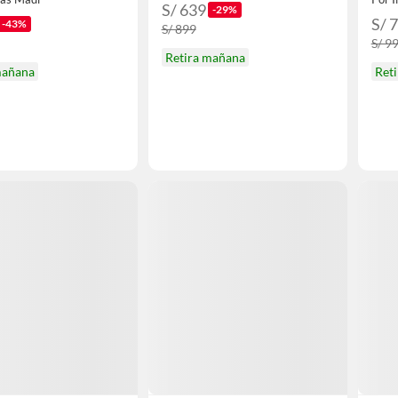
S/ 639
-29%
S/ 
-43%
S/ 899
S/ 9
Retira mañana
mañana
Ret