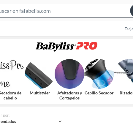
Search
Bar
Tarj
Secadora de
Multistyler
Afeitadoras y
Cepillo Secador
Rizado
cabello
Cortapelos
r por
:
endados