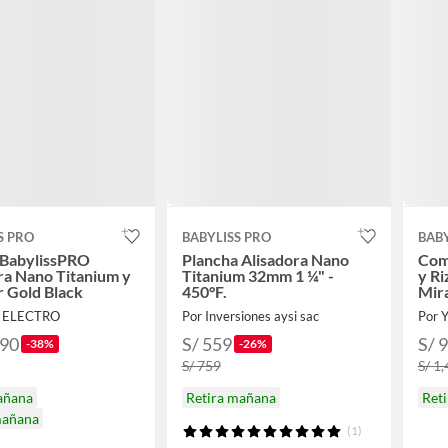
S PRO
BABYLISS PRO
BABY
BabylissPRO
Plancha Alisadora Nano
Com
ra Nano Titanium y
Titanium 32mm 1 ¼" -
y R
 Gold Black
450°F.
Mir
25m
T ELECTRO
Por Inversiones aysi sac
Por 
.90
S/ 559
S/ 
-38%
-26%
S/ 759
S/ 1
añana
Retira mañana
Ret
mañana
(1)