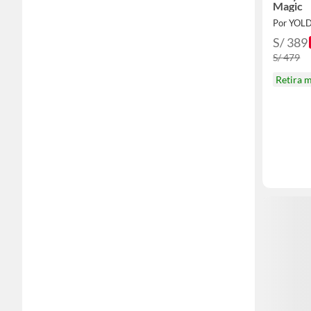
Magic
Por YOLD
S/ 389
S/ 479
Retira 