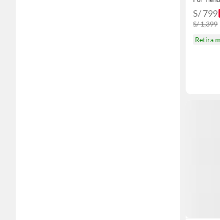
S/ 799
S/ 1,399
Retira 