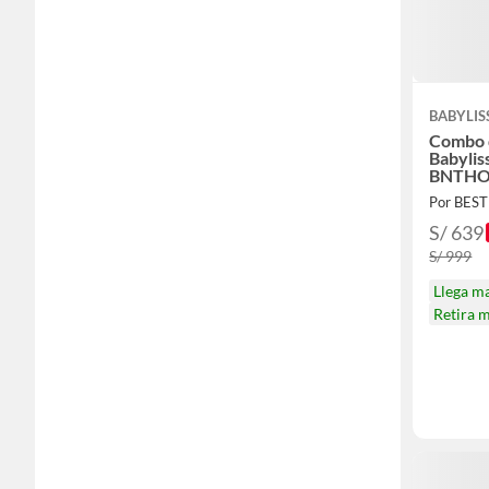
BABYLIS
Combo 
Babyli
BNTHOL
y Seca
Por BES
S/ 639
S/ 999
Llega m
Retira 