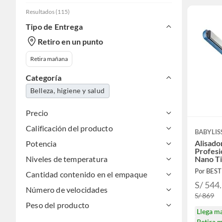
Resultados
(
115
)
Tipo de Entrega
Retiro en un punto
Retira mañana
Categoría
Belleza, higiene y salud
Precio
Calificación del producto
BABYLIS
Alisado
Potencia
Profes
Niveles de temperatura
Nano Ti
Por BES
Cantidad contenido en el empaque
S/ 544
Número de velocidades
S/ 869
Peso del producto
Llega m
Retira 