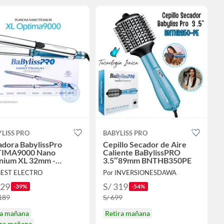
LISS PRO
BABYLISS PRO
adora BabylissPro
Cepillo Secador de Aire
IMA9000 Nano
Caliente BaBylissPRO
anium XL 32mm -
3.5″89mm BNTHB350PE
9000TXLPE
BEST ELECTRO
Por INVERSIONESDAWA
729
S/ 319
-39%
-54%
,189
S/ 699
ga mañana
Retira mañana
ira mañana