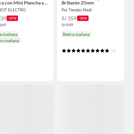
ca con Mini Plancha y
Brillante 25mm
dor de Viaje
BEST ELECTRO
Por Tiendas Madi
739
S/ 359
-37%
-35%
,169
S/ 549
ga mañana
Retira mañana
ira mañana
(1)