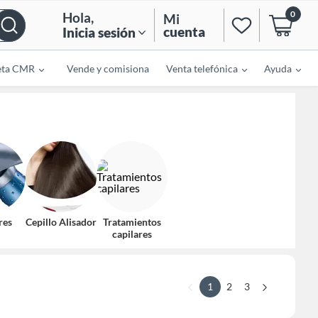
0
Hola
,
Mi
cuenta
Inicia sesión
eta CMR
Vende y comisiona
Venta telefónica
Ayuda
res
Cepillo Alisador
Tratamientos
capilares
1
2
3