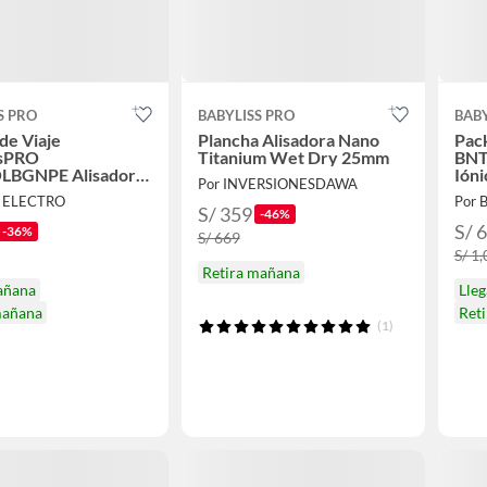
S PRO
BABYLISS PRO
BABY
de Viaje
Plancha Alisadora Nano
Pac
ssPRO
Titanium Wet Dry 25mm
BNT
BGNPE Alisadora
Ióni
Por INVERSIONESDAWA
dor
Pink
T ELECTRO
Por 
S/ 359
-46%
S/ 
-36%
S/ 669
S/ 1
Retira mañana
añana
Lle
mañana
Ret
(1)