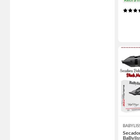
BABYLIS
Secador
BaBylis