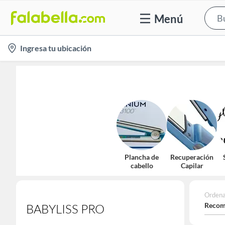
Menú
location-
Ingresa tu ubicación
icon
Plancha de
Recuperación
cabello
Capilar
Ordena
Recom
BABYLISS PRO