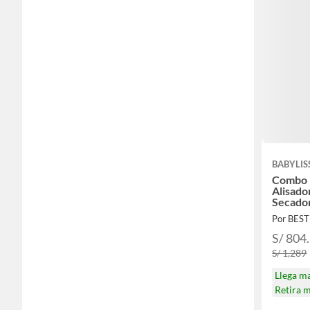
BABYLIS
Combo 
Alisado
Secador
Por BES
S/ 804
S/ 1,289
Llega m
Retira 