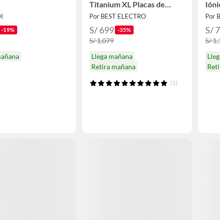
Titanium XL Placas de
Ióni
32mm
Seca
I
Por BEST ELECTRO
Por 
S/ 699
S/ 
-19%
-35%
S/ 1,079
S/ 1
mañana
Llega mañana
Lle
Retira mañana
Ret
(1)