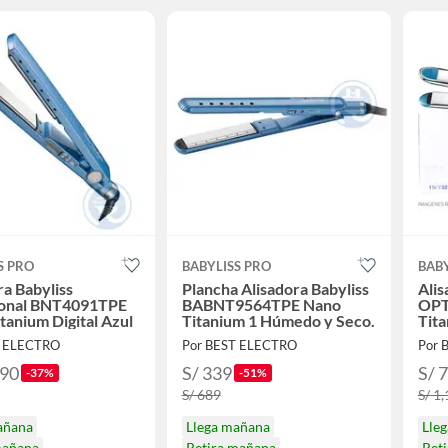
S PRO
BABYLISS PRO
BABY
ra Babyliss
Plancha Alisadora Babyliss
Alis
ional BNT4091TPE
BABNT9564TPE Nano
OPT
tanium Digital Azul
Titanium 1 Húmedo y Seco.
Tit
BNT
T ELECTRO
Por BEST ELECTRO
Por 
.90
S/ 339
S/ 
-37%
-51%
S/ 689
S/ 1
añana
Llega mañana
Lle
mañana
Retira mañana
Ret