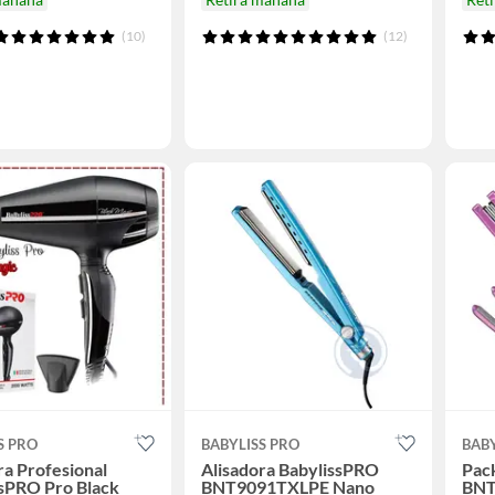
(10)
(12)
S PRO
BABYLISS PRO
BABY
a Profesional
Alisadora BabylissPRO
Pac
sPRO Pro Black
BNT9091TXLPE Nano
BNT