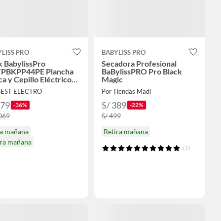
LISS PRO
BABYLISS PRO
k BabylissPro
Secadora Profesional
PBKPP44PE Plancha
BaBylissPRO Pro Black
ca y Cepillo Eléctrico
Magic
 Black
BEST ELECTRO
Por Tiendas Madi
679
S/ 389
-36%
-22%
,069
S/ 499
ga mañana
Retira mañana
ira mañana
(1)