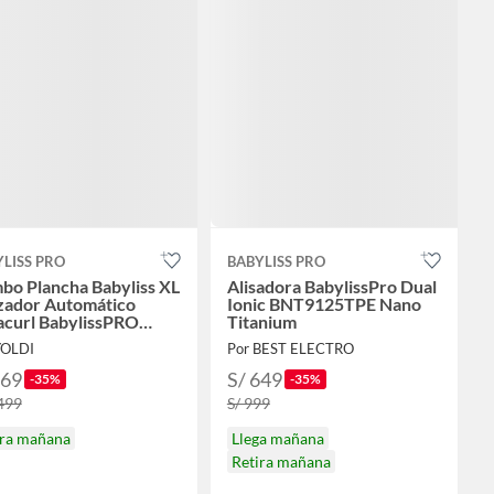
LISS PRO
BABYLISS PRO
bo Plancha Babyliss XL
Alisadora BabylissPro Dual
izador Automático
Ionic BNT9125TPE Nano
acurl BabylissPRO
Titanium
m - BNTPP78PE
YOLDI
Por BEST ELECTRO
969
S/ 649
-35%
-35%
,499
S/ 999
ira mañana
Llega mañana
Retira mañana