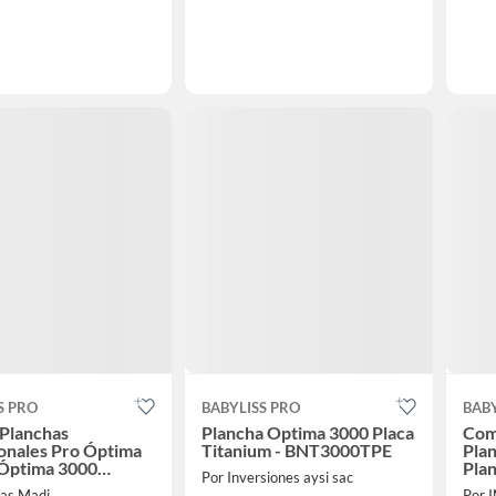
S PRO
BABYLISS PRO
BABY
Planchas
Plancha Optima 3000 Placa
Com
onales Pro Óptima
Titanium - BNT3000TPE
Plan
 Óptima 3000
Plan
Por Inversiones aysi sac
sPro
das Madi
Por