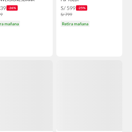
739
S/ 599
-26%
-25%
99
S/ 799
ira mañana
Retira mañana